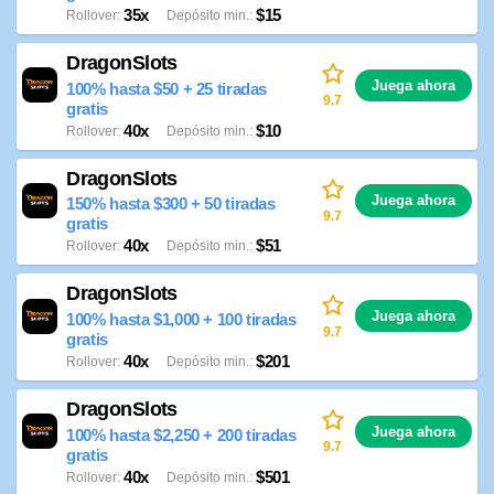
35x
$15
Rollover
Depósito min.
DragonSlots
Juega ahora
100% hasta $50 + 25 tiradas
9.7
gratis
40x
$10
Rollover
Depósito min.
DragonSlots
Juega ahora
150% hasta $300 + 50 tiradas
9.7
gratis
40x
$51
Rollover
Depósito min.
DragonSlots
Juega ahora
100% hasta $1,000 + 100 tiradas
9.7
gratis
40x
$201
Rollover
Depósito min.
DragonSlots
Juega ahora
100% hasta $2,250 + 200 tiradas
9.7
gratis
40x
$501
Rollover
Depósito min.