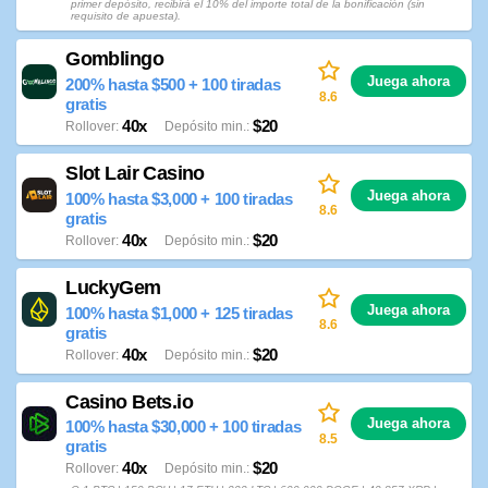
primer depósito, recibirá el 10% del importe total de la bonificación (sin
requisito de apuesta).
Gomblingo
Juega ahora
200% hasta $500 + 100 tiradas
8.6
gratis
40x
$20
Rollover
Depósito min.
Slot Lair Casino
Juega ahora
100% hasta $3,000 + 100 tiradas
8.6
gratis
40x
$20
Rollover
Depósito min.
LuckyGem
Juega ahora
100% hasta $1,000 + 125 tiradas
8.6
gratis
40x
$20
Rollover
Depósito min.
Casino Bets.io
Juega ahora
100% hasta $30,000 + 100 tiradas
8.5
gratis
40x
$20
Rollover
Depósito min.