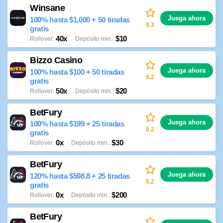
Winsane
Juega ahora
100% hasta $1,000 + 50 tiradas
8.3
gratis
40x
$10
Rollover
Depósito min.
Bizzo Casino
Juega ahora
100% hasta $100 + 50 tiradas
8.2
gratis
50x
$20
Rollover
Depósito min.
BetFury
Juega ahora
100% hasta $199 + 25 tiradas
8.2
gratis
0x
$30
Rollover
Depósito min.
BetFury
Juega ahora
120% hasta $598.8 + 25 tiradas
8.2
gratis
0x
$200
Rollover
Depósito min.
BetFury