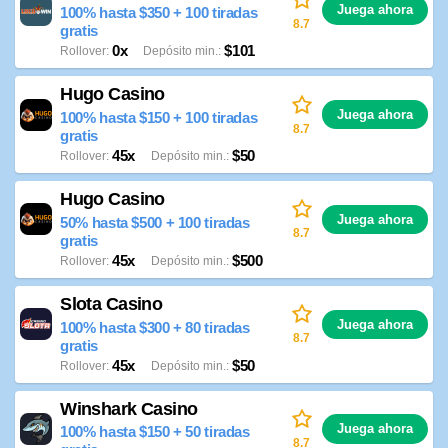
Juega ahora
100% hasta $350 + 100 tiradas
8.7
gratis
0x
$101
Rollover
Depósito min.
Hugo Casino
Juega ahora
100% hasta $150 + 100 tiradas
8.7
gratis
45x
$50
Rollover
Depósito min.
Hugo Casino
Juega ahora
50% hasta $500 + 100 tiradas
8.7
gratis
45x
$500
Rollover
Depósito min.
Slota Casino
Juega ahora
100% hasta $300 + 80 tiradas
8.7
gratis
45x
$50
Rollover
Depósito min.
Winshark Casino
Juega ahora
100% hasta $150 + 50 tiradas
8.7