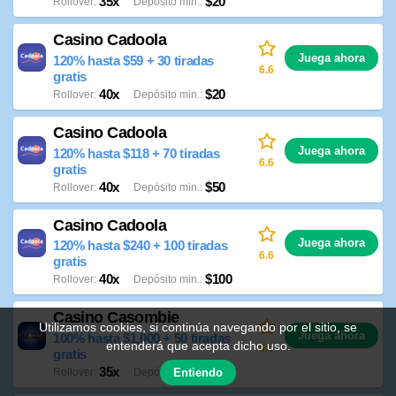
35x
$20
Rollover
Depósito min.
Casino Cadoola
Juega ahora
120% hasta $59 + 30 tiradas
6.6
gratis
40x
$20
Rollover
Depósito min.
Casino Cadoola
Juega ahora
120% hasta $118 + 70 tiradas
6.6
gratis
40x
$50
Rollover
Depósito min.
Casino Cadoola
Juega ahora
120% hasta $240 + 100 tiradas
6.6
gratis
40x
$100
Rollover
Depósito min.
Casino Casombie
Utilizamos cookies, si continúa navegando por el sitio, se
Juega ahora
100% hasta $1,000 + 50 tiradas
entenderá que acepta dicho uso.
6.6
gratis
35x
$20
Entiendo
Rollover
Depósito min.