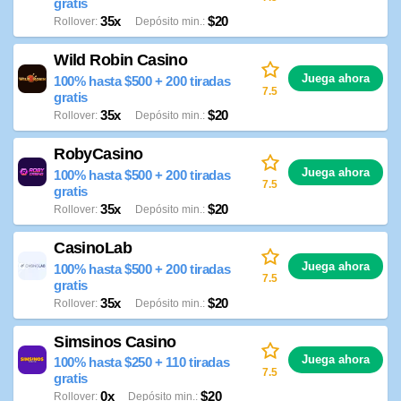
gratis
35x
$20
Rollover
Depósito min.
Wild Robin Casino
Juega ahora
100% hasta $500 + 200 tiradas
7.5
gratis
35x
$20
Rollover
Depósito min.
RobyCasino
Juega ahora
100% hasta $500 + 200 tiradas
7.5
gratis
35x
$20
Rollover
Depósito min.
CasinoLab
Juega ahora
100% hasta $500 + 200 tiradas
7.5
gratis
35x
$20
Rollover
Depósito min.
Simsinos Casino
Juega ahora
100% hasta $250 + 110 tiradas
7.5
gratis
0x
$20
Rollover
Depósito min.