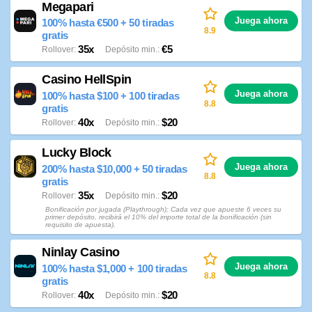
Megapari
Juega ahora
100% hasta €500 + 50 tiradas
8.9
gratis
35x
€5
Rollover
Depósito min.
Casino HellSpin
Juega ahora
100% hasta $100 + 100 tiradas
8.8
gratis
40x
$20
Rollover
Depósito min.
Lucky Block
Juega ahora
200% hasta $10,000 + 50 tiradas
8.8
gratis
35x
$20
Rollover
Depósito min.
Bonificación por jugada (Playthrough); Cada vez que apueste 6 veces su
primer depósito, recibirá el 10% del importe total de la bonificación (sin
requisito de apuesta).
Ninlay Casino
Juega ahora
100% hasta $1,000 + 100 tiradas
8.8
gratis
40x
$20
Rollover
Depósito min.