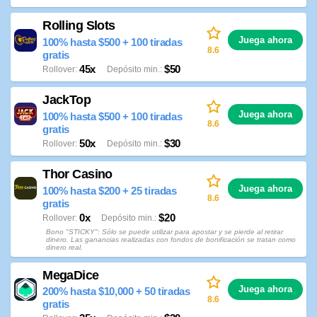
Rolling Slots
Juega ahora
100% hasta $500 + 100 tiradas
8.6
gratis
45x
$50
Rollover
Depósito min.
JackTop
Juega ahora
100% hasta $500 + 100 tiradas
8.6
gratis
50x
$30
Rollover
Depósito min.
Thor Casino
Juega ahora
100% hasta $200 + 25 tiradas
8.6
gratis
0x
$20
Rollover
Depósito min.
Bono "STICKY": Sólo se puede utilizar para apostar y se pierde al retirar
dinero. Las ganancias realizadas con fondos de bonificación se tratan como
dinero real.
MegaDice
Juega ahora
200% hasta $10,000 + 50 tiradas
8.6
gratis