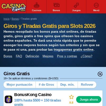
Casinos
Bonos
Juegos
Menú
Inicio
Bonos
Tiradas gratis
Giros y Tiradas Gratis para Slots 2026
Hemos recopilado los bonos para slot onlines, de tiradas
gratis, giros gratis o free spins que ofrecen los casinos
online españoles. Te dará una vista rápida que te permite
escoger los mejores bonos según tus criterios y sin que se
te pase ni una, para probar las
tragaperras gratis online
.
Bonos
FAQ
Definición
Mejores
Pros y contras
¿Cómo?
Giros Gratis
18+ Se aplican términos y condiciones ($=USD)
Mejor puntuación
# de Giros
Dep. mín.
Rollover
BonusKong Casino
Juega ahora
100% hasta $500 + 150 tiradas
9.8
gratis