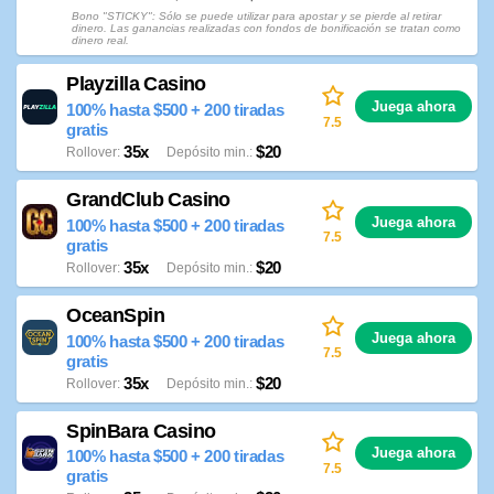
Bono "STICKY": Sólo se puede utilizar para apostar y se pierde al retirar
dinero. Las ganancias realizadas con fondos de bonificación se tratan como
dinero real.
Playzilla Casino
Juega ahora
100% hasta $500 + 200 tiradas
7.5
gratis
35x
$20
Rollover
Depósito min.
GrandClub Casino
Juega ahora
100% hasta $500 + 200 tiradas
7.5
gratis
35x
$20
Rollover
Depósito min.
OceanSpin
Juega ahora
100% hasta $500 + 200 tiradas
7.5
gratis
35x
$20
Rollover
Depósito min.
SpinBara Casino
Juega ahora
100% hasta $500 + 200 tiradas
7.5
gratis