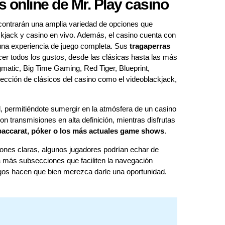
s online de Mr. Play casino
ncontrarán una amplia variedad de opciones que
kjack y casino en vivo. Además, el casino cuenta con
 una experiencia de juego completa. Sus
tragaperras
er todos los gustos, desde las clásicas hasta las más
tic, Big Time Gaming, Red Tiger, Blueprint,
ección de clásicos del casino como el videoblackjack,
l, permitiéndote sumergir en la atmósfera de un casino
on transmisiones en alta definición, mientras disfrutas
, baccarat, póker o los más actuales game shows
.
iones claras, algunos jugadores podrían echar de
a más subsecciones que faciliten la navegación
juegos hacen que bien merezca darle una oportunidad.