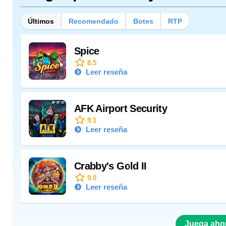
Últimos
Recomendado
Botes
RTP
Spice
8.5
Leer reseña
AFK Airport Security
9.1
Leer reseña
Crabby's Gold II
9.0
Leer reseña
Juega aho