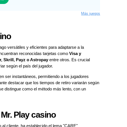
Más juegos
ino
go versátiles y eficientes para adaptarse a la
 encuentran reconocidas tarjetas como
Visa y
r, Skrill, Payz o Astropay
entre otros. Es crucial
ar según el país del jugador.
en ser instantáneos, permitiendo a los jugadores
ante destacar que los tiempos de retiro variarán según
 se distingue como el método más lento, con un
 Mr. Play casino
o al cliente, ha establecido el lema "CARE"