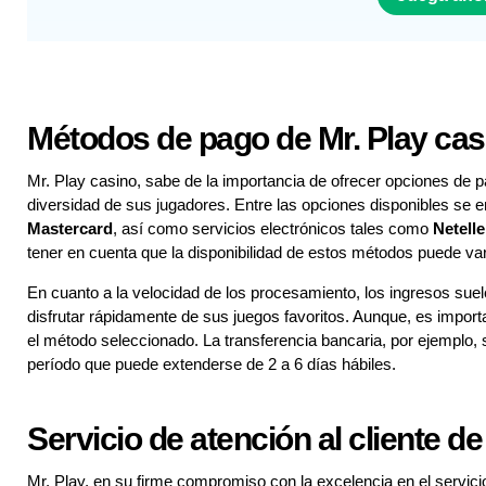
Métodos de pago de Mr. Play cas
Mr. Play casino, sabe de la importancia de ofrecer opciones de pa
diversidad de sus jugadores. Entre las opciones disponibles se
Mastercard
, así como servicios electrónicos tales como
Netelle
tener en cuenta que la disponibilidad de estos métodos puede vari
En cuanto a la velocidad de los procesamiento, los ingresos suel
disfrutar rápidamente de sus juegos favoritos. Aunque, es import
el método seleccionado. La transferencia bancaria, por ejemplo,
período que puede extenderse de 2 a 6 días hábiles.
Servicio de atención al cliente de
Mr. Play, en su firme compromiso con la excelencia en el servici