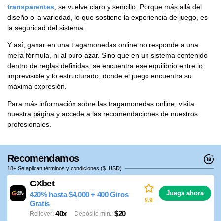
transparentes
, se vuelve claro y sencillo. Porque más allá del
diseño o la variedad, lo que sostiene la experiencia de juego, es
la seguridad del sistema.
Y así, ganar en una tragamonedas online no responde a una
mera fórmula, ni al puro azar. Sino que en un sistema contenido
dentro de reglas definidas, se encuentra ese equilibrio entre lo
imprevisible y lo estructurado, donde el juego encuentra su
máxima expresión.
Para más información sobre las tragamonedas online, visita
nuestra página y accede a las recomendaciones de nuestros
profesionales.
Recomendamos
18+ Se aplican términos y condiciones ($=USD)
GXbet
Juega ahora
420% hasta $4,000 + 400 Giros
9.9
Gratis
40x
$20
Rollover
Depósito min.