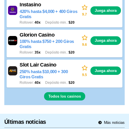
Instasino
Juega ahora
420% hasta $4,000 + 400 Giros
9.7
Gratis
Rollover
40x
Depósito min.
$20
Glorion Casino
Juega ahora
100% hasta $750 + 200 Giros
9.6
Gratis
Rollover
35x
Depósito min.
$20
Slot Lair Casino
Juega ahora
250% hasta $10,000 + 300
9.5
Giros Gratis
Rollover
40x
Depósito min.
$20
Todos los casinos
Últimas noticias
Más noticias