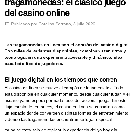
tragamonedas: el clásico juego
del casino online
Publicado por
Catalina Serrano
, 8 julio 2026
Las tragamonedas en línea son el corazón del casino digital.
Con miles de variantes disponibles, combinan azar, ritmo y
tecnología en una experiencia accesible y dinámica, ideal
para todo tipo de jugadores.
El juego digital en los tiempos que corren
El casino en línea se mueve al compás de la inmediatez. Todo
está disponible en cualquier momento, desde cualquier lugar, y el
usuario ya no espera por nada, accede, acciona, juega. En este
flujo constante, entonces, el casino en línea se consolida como
un espacio donde convergen distintas formas de entretenimiento
y donde las tragamonedas encuentran su lugar especial.
Ya no se trata solo de replicar la experiencia del ya hoy día