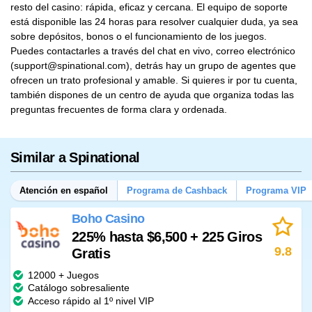
resto del casino: rápida, eficaz y cercana. El equipo de soporte
está disponible las 24 horas para resolver cualquier duda, ya sea
sobre depósitos, bonos o el funcionamiento de los juegos.
Puedes contactarles a través del chat en vivo, correo electrónico
(support@spinational.com), detrás hay un grupo de agentes que
ofrecen un trato profesional y amable. Si quieres ir por tu cuenta,
también dispones de un centro de ayuda que organiza todas las
preguntas frecuentes de forma clara y ordenada.
Similar a Spinational
Atención en español
Programa de Cashback
Programa VIP
Boho Casino
225% hasta $6,500 + 225 Giros
9.8
Gratis
12000 + Juegos
Catálogo sobresaliente
Acceso rápido al 1º nivel VIP