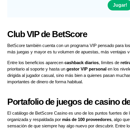
Jugar!
Club VIP de BetScore
BetScore también cuenta con un programa VIP pensado para los 
más juegas y mayor es tu volumen de apuestas, más ventajas v
Entre los beneficios aparecen
cashback diarios
, límites de
reti
prioritario al soporte y hasta un
gestor VIP personal
en los nive
dirigida al jugador casual, sino más bien a quienes pasan much
importantes de dinero de forma habitual.
Portafolio de juegos de casino d
El catálogo de BetScore Casino es uno de los puntos fuertes de 
organizada y respaldada por
más de 100 proveedores
, algo qu
sensación de que siempre hay algo nuevo por descubrir. Entre 