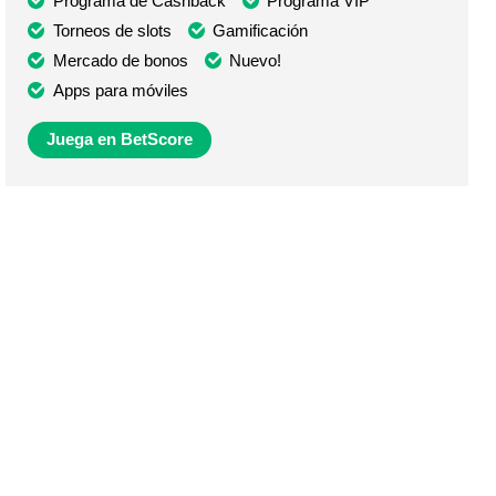
Programa de Cashback
Programa VIP
Torneos de slots
Gamificación
Mercado de bonos
Nuevo!
Apps para móviles
Juega en BetScore