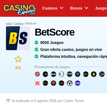
Casinos
Bonos
Juego
Inicio
Casinos
BetScore
BetScore
8000 Juegos
Gran oferta casino, juegos en vivo
Plataforma intuitiva, navegación ráp
Proveedores de juegos
6.6
Actualizado el 5 agosto 2026 por Carlos Torres