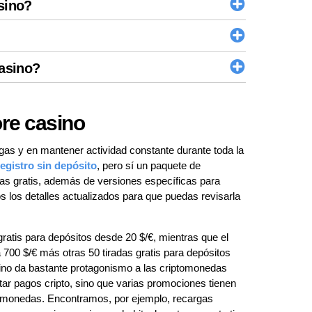
sino?
asino?
re casino
as y en mantener actividad constante durante toda la
egistro sin depósito
, pero sí un paquete de
das gratis, además de versiones específicas para
 los detalles actualizados para que puedas revisarla
atis para depósitos desde 20 $/€, mientras que el
700 $/€ más otras 50 tiradas gratis para depósitos
sino da bastante protagonismo a las criptomonedas
ar pagos cripto, sino que varias promociones tienen
ptomonedas. Encontramos, por ejemplo, recargas