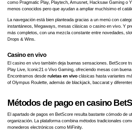
como Pragmatic Play, Playtech, Amusnet, Hacksaw Gaming o Y
menos conocidos pero que ayudan a ampliar muchísimo el catál
La navegación está bien planteada gracias a un menú con categor
instantáneos, Megaways, mesas clásicas o casino en vivo. Y pr
más completos, con una mezcla constante entre novedades, slots 
Drops & Wins.
Casino en vivo
El casino en vivo también deja buenas sensaciones. BetScore t
Play Live, Iconic21 o Vivo Gaming, ofreciendo mesas con buena 
Encontramos desde
ruletas en vivo
clásicas hasta variantes m
of Olympus Roulette, además de blackjack, baccarat y diferent
Métodos de pago en casino Bet
El apartado de pagos en BetScore resulta bastante cómodo de ut
organización. La plataforma combina métodos tradicionales como
monederos electrónicos como MiFinity.