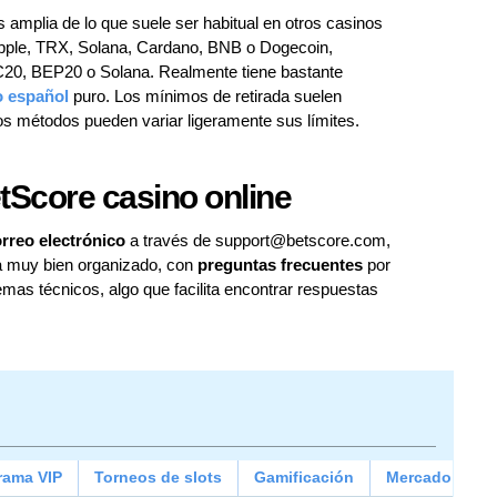
plia de lo que suele ser habitual en otros casinos
Ripple, TRX, Solana, Cardano, BNB o Dogecoin,
, BEP20 o Solana. Realmente tiene bastante
o español
puro. Los mínimos de retirada suelen
s métodos pueden variar ligeramente sus límites.
etScore casino online
rreo electrónico
a través de support@betscore.com,
a muy bien organizado, con
preguntas frecuentes
por
mas técnicos, algo que facilita encontrar respuestas
rama VIP
Torneos de slots
Gamificación
Mercado de b