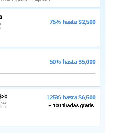
 giros gratis en 4 depósitos
0
75% hasta $2,500
.
.
50% hasta $5,000
$20
125% hasta $6,500
Dep.
+ 100 tiradas gratis
mín.