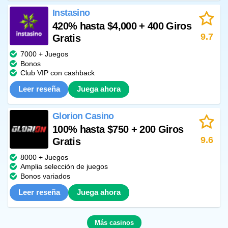
Instasino
420% hasta $4,000 + 400 Giros
9.7
Gratis
7000 + Juegos
Bonos
Club VIP con cashback
Leer reseña
Juega ahora
Glorion Casino
100% hasta $750 + 200 Giros
9.6
Gratis
8000 + Juegos
Amplia selección de juegos
Bonos variados
Leer reseña
Juega ahora
Más casinos