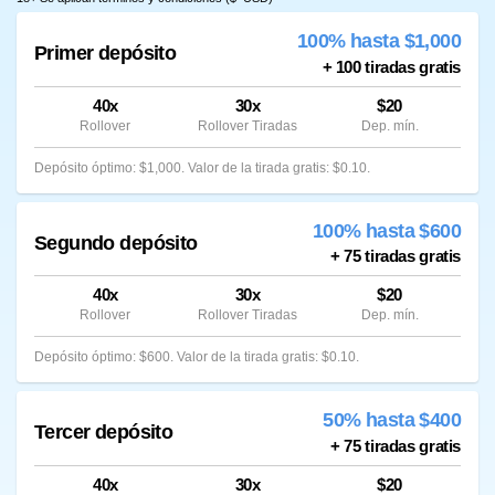
100% hasta $1,000
Primer depósito
+ 100 tiradas gratis
40x
30x
$20
Rollover
Rollover Tiradas
Dep. mín.
Depósito óptimo: $1,000. Valor de la tirada gratis: $0.10.
100% hasta $600
Segundo depósito
+ 75 tiradas gratis
40x
30x
$20
Rollover
Rollover Tiradas
Dep. mín.
Depósito óptimo: $600. Valor de la tirada gratis: $0.10.
50% hasta $400
Tercer depósito
+ 75 tiradas gratis
40x
30x
$20