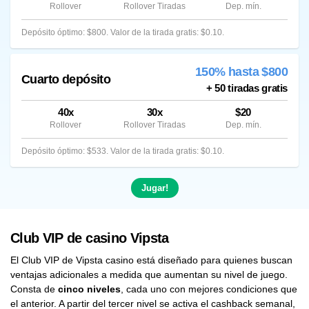
Rollover
Rollover Tiradas
Dep. mín.
Depósito óptimo: $800. Valor de la tirada gratis: $0.10.
150% hasta $800
Cuarto depósito
+ 50 tiradas gratis
40x
30x
$20
Rollover
Rollover Tiradas
Dep. mín.
Depósito óptimo: $533. Valor de la tirada gratis: $0.10.
Jugar!
Club VIP de casino Vipsta
El Club VIP de Vipsta casino está diseñado para quienes buscan
ventajas adicionales a medida que aumentan su nivel de juego.
Consta de
cinco niveles
, cada uno con mejores condiciones que
el anterior. A partir del tercer nivel se activa el cashback semanal,