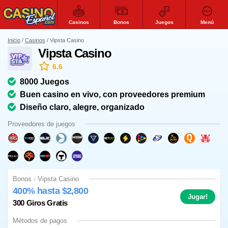
Casinos
Bonos
Juegos
Menú
Inicio
Casinos
Vipsta Casino
Vipsta Casino
6.6
8000 Juegos
Buen casino en vivo, con proveedores premium
Diseño claro, alegre, organizado
Proveedores de juegos
Bonos - Vipsta Casino
400% hasta $2,800
Jugar!
300 Giros Gratis
Métodos de pagos