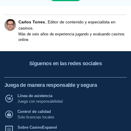
Carlos Torres
Editor de contenido y especialista en
casinos.
Más de seis años de experiencia jugando y evaluando casinos
online.
Síguenos en las redes sociales
Juega de manera responsable y segura
Línea de asistencia
Juega con responsabilidad
Control de calidad
Solo licencias locales
Sobre CasinoEspanol