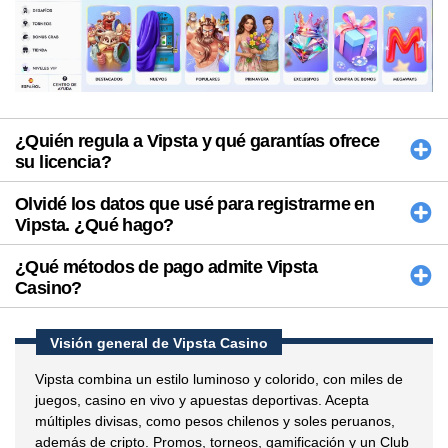
¿Quién regula a Vipsta y qué garantías ofrece
su licencia?
Olvidé los datos que usé para registrarme en
Vipsta. ¿Qué hago?
¿Qué métodos de pago admite Vipsta
Casino?
Visión general de Vipsta Casino
Vipsta combina un estilo luminoso y colorido, con miles de
juegos, casino en vivo y apuestas deportivas. Acepta
múltiples divisas, como pesos chilenos y soles peruanos,
además de cripto. Promos, torneos, gamificación y un Club