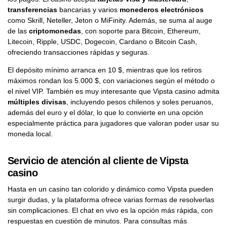
transferencias
bancarias y varios
monederos electrónicos
como Skrill, Neteller, Jeton o MiFinity. Además, se suma al auge
de las
criptomonedas
, con soporte para Bitcoin, Ethereum,
Litecoin, Ripple, USDC, Dogecoin, Cardano o Bitcoin Cash,
ofreciendo transacciones rápidas y seguras.
El depósito mínimo arranca en 10 $, mientras que los retiros
máximos rondan los 5.000 $, con variaciones según el método o
el nivel VIP. También es muy interesante que Vipsta casino admita
múltiples divisas
, incluyendo pesos chilenos y soles peruanos,
además del euro y el dólar, lo que lo convierte en una opción
especialmente práctica para jugadores que valoran poder usar su
moneda local.
Servicio de atención al cliente de Vipsta
casino
Hasta en un casino tan colorido y dinámico como Vipsta pueden
surgir dudas, y la plataforma ofrece varias formas de resolverlas
sin complicaciones. El chat en vivo es la opción más rápida, con
respuestas en cuestión de minutos. Para consultas más