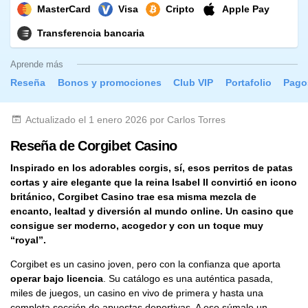
MasterCard
Visa
Cripto
Apple Pay
Transferencia bancaria
Aprende más
Reseña
Bonos y promociones
Club VIP
Portafolio
Pago
Actualizado el 1 enero 2026 por Carlos Torres
Reseña de Corgibet Casino
Inspirado en los adorables corgis, sí, esos perritos de patas
cortas y aire elegante que la reina Isabel II convirtió en icono
británico, Corgibet Casino trae esa misma mezcla de
encanto, lealtad y diversión al mundo online. Un casino que
consigue ser moderno, acogedor y con un toque muy
“royal”.
Corgibet es un casino joven, pero con la confianza que aporta
operar bajo licencia
. Su catálogo es una auténtica pasada,
miles de juegos, un casino en vivo de primera y hasta una
completa sección de apuestas deportivas. A eso súmale un