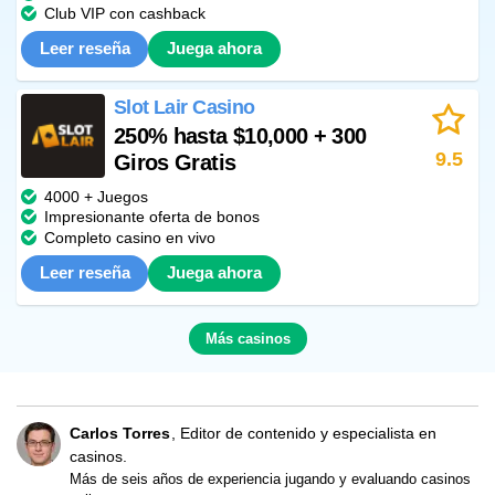
Club VIP con cashback
Leer reseña
Juega ahora
Slot Lair Casino
250% hasta $10,000 + 300
9.5
Giros Gratis
4000 + Juegos
Impresionante oferta de bonos
Completo casino en vivo
Leer reseña
Juega ahora
Más casinos
Carlos Torres
Editor de contenido y especialista en
casinos.
Más de seis años de experiencia jugando y evaluando casinos