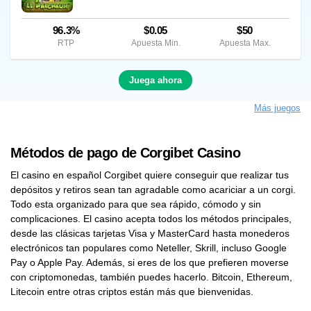
96.3%
$0.05
$50
RTP
Apuesta Min.
Apuesta Max.
Juega ahora
Más juegos
Métodos de pago de Corgibet Casino
El casino en español Corgibet quiere conseguir que realizar tus
depósitos y retiros sean tan agradable como acariciar a un corgi.
Todo esta organizado para que sea rápido, cómodo y sin
complicaciones. El casino acepta todos los métodos principales,
desde las clásicas tarjetas Visa y MasterCard hasta monederos
electrónicos tan populares como Neteller, Skrill, incluso Google
Pay o Apple Pay. Además, si eres de los que prefieren moverse
con criptomonedas, también puedes hacerlo. Bitcoin, Ethereum,
Litecoin entre otras criptos están más que bienvenidas.