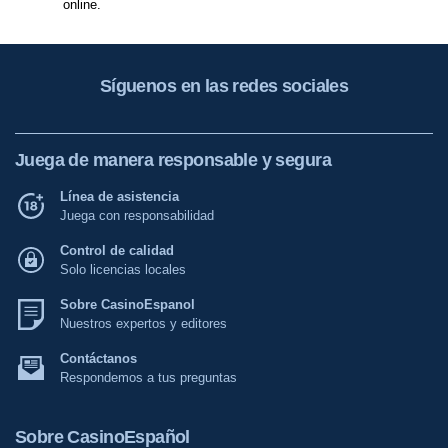
online.
Síguenos en las redes sociales
Juega de manera responsable y segura
Línea de asistencia
Juega con responsabilidad
Control de calidad
Solo licencias locales
Sobre CasinoEspanol
Nuestros expertos y editores
Contáctanos
Respondemos a tus preguntas
Sobre CasinoEspañol