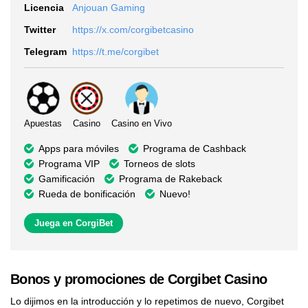
Licencia
Anjouan Gaming
Twitter
https://x.com/corgibetcasino
Telegram
https://t.me/corgibet
Apuestas
Casino
Casino en Vivo
Apps para móviles
Programa de Cashback
Programa VIP
Torneos de slots
Gamificación
Programa de Rakeback
Rueda de bonificación
Nuevo!
Juega en CorgiBet
Bonos y promociones de Corgibet Casino
Lo dijimos en la introducción y lo repetimos de nuevo, Corgibet