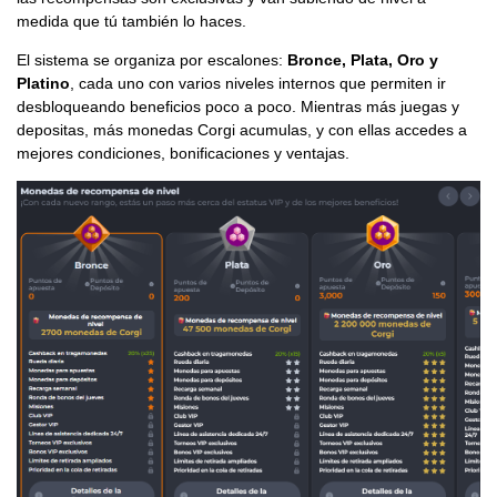
medida que tú también lo haces.
El sistema se organiza por escalones:
Bronce, Plata, Oro y
Platino
, cada uno con varios niveles internos que permiten ir
desbloqueando beneficios poco a poco. Mientras más juegas y
depositas, más monedas Corgi acumulas, y con ellas accedes a
mejores condiciones, bonificaciones y ventajas.