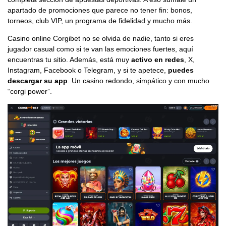
apartado de promociones que parece no tener fin: bonos,
torneos, club VIP, un programa de fidelidad y mucho más.
Casino online Corgibet no se olvida de nadie, tanto si eres
jugador casual como si te van las emociones fuertes, aquí
encuentras tu sitio. Además, está muy
activo en redes
, X,
Instagram, Facebook o Telegram, y si te apetece,
puedes
descargar su app
. Un casino redondo, simpático y con mucho
“corgi power”.