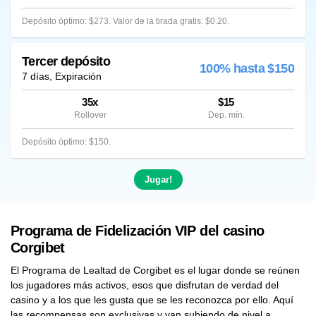
Depósito óptimo: $273. Valor de la tirada gratis: $0.20.
Tercer depósito
100% hasta $150
7 días, Expiración
35x
$15
Rollover
Dep. mín.
Depósito óptimo: $150.
Jugar!
Programa de Fidelización VIP del casino
Corgibet
El Programa de Lealtad de Corgibet es el lugar donde se reúnen
los jugadores más activos, esos que disfrutan de verdad del
casino y a los que les gusta que se les reconozca por ello. Aquí
las recompensas son exclusivas y van subiendo de nivel a