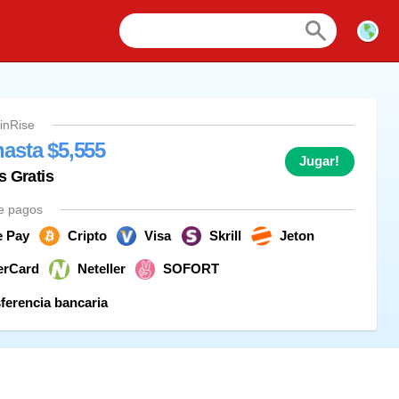
inRise
asta $5,555
Jugar!
s Gratis
e pagos
e Pay
Cripto
Visa
Skrill
Jeton
erCard
Neteller
SOFORT
ferencia bancaria