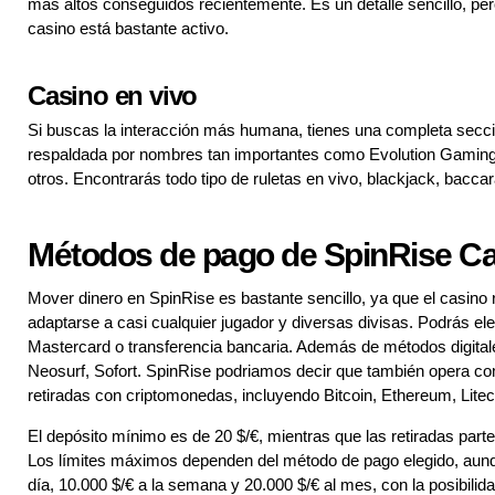
más altos conseguidos recientemente. Es un detalle sencillo, per
casino está bastante activo.
Casino en vivo
Si buscas la interacción más humana, tienes una completa secci
respaldada por nombres tan importantes como Evolution Gaming,
otros. Encontrarás todo tipo de ruletas en vivo, blackjack, bacc
Métodos de pago de SpinRise C
Mover dinero en SpinRise es bastante sencillo, ya que el casin
adaptarse a casi cualquier jugador y diversas divisas. Podrás e
Mastercard o transferencia bancaria. Además de métodos digitale
Neosurf, Sofort. SpinRise podriamos decir que también opera 
retiradas con criptomonedas, incluyendo Bitcoin, Ethereum, Litecoi
El depósito mínimo es de 20 $/€, mientras que las retiradas parte
Los límites máximos dependen del método de pago elegido, aunqu
día, 10.000 $/€ a la semana y 20.000 $/€ al mes, con la posibilid