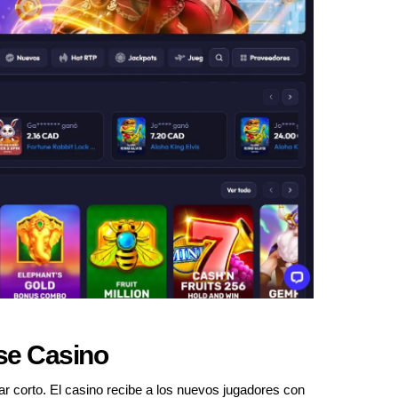
se Casino
ar corto. El casino recibe a los nuevos jugadores con