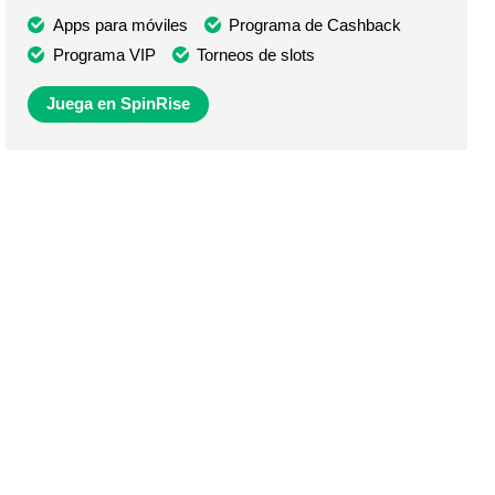
Apps para móviles
Programa de Cashback
Programa VIP
Torneos de slots
Juega en SpinRise