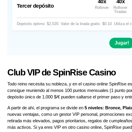
40x
40x
Tercer depósito
Rollover
Rollover
Tiradas
Depósito óptimo: $2,020. Valor de la tirada gratis: $0.10. Utiliza el
Jugar!
Club VIP de SpinRise Casino
Todo reino necesita su nobleza, y en el casino online SpinRise e
consigue reuniendo al menos 100 puntos mensuales (1 punto por
depósito único de 1.000 $/€ pueden saltarse el primer paso y ent
A partir de ahí, el programa se divide en
5 niveles: Bronce, Plat
nuevas ventajas, como un gestor VIP personal, promociones excl
retirada más elevados, pagos prioritarios, regalos de cumpleañ
más activos. Si ya eres VIP en otro casino online, SpinRise pued