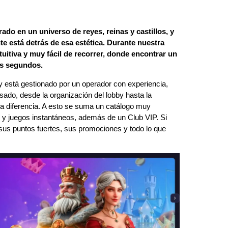
do en un universo de reyes, reinas y castillos, y
e está detrás de esa estética. Durante nuestra
itiva y muy fácil de recorrer, donde encontrar un
os segundos.
 está gestionado por un operador con experiencia,
sado, desde la organización del lobby hasta la
a diferencia. A esto se suma un catálogo muy
 y juegos instantáneos, además de un Club VIP. Si
us puntos fuertes, sus promociones y todo lo que