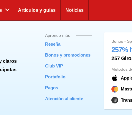
s
Artículos y guías
Noticias
Aprende más
Bonos - Sp
Reseña
257% h
Bonos y promociones
257 Giro
y claros
Club VIP
Métodos d
 rápidas
Portafolio
Appl
Pagos
Mast
Atención al cliente
Trans