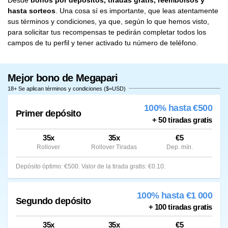
hasta sorteos
. Una cosa sí es importante, que leas atentamente
sus términos y condiciones, ya que, según lo que hemos visto,
para solicitar tus recompensas te pedirán completar todos los
campos de tu perfil y tener activado tu número de teléfono.
Mejor bono de Megapari
18+ Se aplican términos y condiciones ($=USD)
100% hasta €500
Primer depósito
+ 50 tiradas gratis
35x
35x
€5
Rollover
Rollover Tiradas
Dep. mín.
Depósito óptimo: €500. Valor de la tirada gratis: €0.10.
100% hasta €1 000
Segundo depósito
+ 100 tiradas gratis
35x
35x
€5