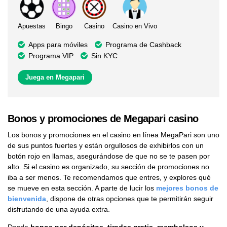
Apuestas
Bingo
Casino
Casino en Vivo
Apps para móviles
Programa de Cashback
Programa VIP
Sin KYC
Juega en Megapari
Bonos y promociones de Megapari casino
Los bonos y promociones en el casino en línea MegaPari son uno
de sus puntos fuertes y están orgullosos de exhibirlos con un
botón rojo en llamas, asegurándose de que no se te pasen por
alto. Si el casino es organizado, su sección de promociones no
iba a ser menos. Te recomendamos que entres, y explores qué
se mueve en esta sección. A parte de lucir los
mejores bonos de
bienvenida
, dispone de otras opciones que te permitirán seguir
disfrutando de una ayuda extra.
Desde
bonos por depósitos, tiradas gratis, reembolsos y