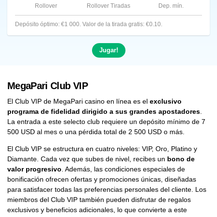
Rollover
Rollover Tiradas
Dep. mín.
Depósito óptimo: €1 000. Valor de la tirada gratis: €0.10.
Jugar!
MegaPari Club VIP
El Club VIP de MegaPari casino en línea es el
exclusivo
programa de fidelidad dirigido a sus grandes apostadores
.
La entrada a este selecto club requiere un depósito mínimo de 7
500 USD al mes o una pérdida total de 2 500 USD o más.
El Club VIP se estructura en cuatro niveles: VIP, Oro, Platino y
Diamante. Cada vez que subes de nivel, recibes un
bono de
valor progresivo
. Además, las condiciones especiales de
bonificación ofrecen ofertas y promociones únicas, diseñadas
para satisfacer todas las preferencias personales del cliente. Los
miembros del Club VIP también pueden disfrutar de regalos
exclusivos y beneficios adicionales, lo que convierte a este