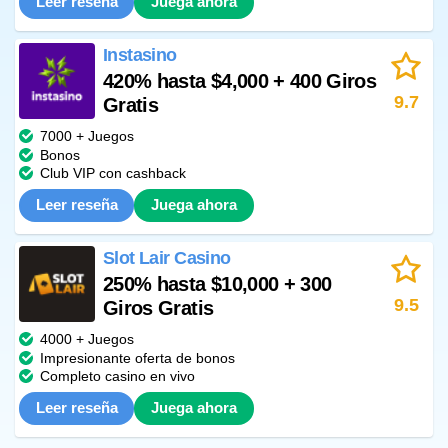
Leer reseña
Juega ahora
Instasino
420% hasta $4,000 + 400 Giros
9.7
Gratis
7000 + Juegos
Bonos
Club VIP con cashback
Leer reseña
Juega ahora
Slot Lair Casino
250% hasta $10,000 + 300
9.5
Giros Gratis
4000 + Juegos
Impresionante oferta de bonos
Completo casino en vivo
Leer reseña
Juega ahora