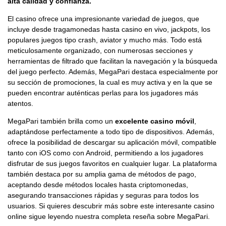
alta calidad y confianza.
El casino ofrece una impresionante variedad de juegos, que
incluye desde tragamonedas hasta casino en vivo, jackpots, los
populares juegos tipo crash, aviator y mucho más. Todo está
meticulosamente organizado, con numerosas secciones y
herramientas de filtrado que facilitan la navegación y la búsqueda
del juego perfecto. Además, MegaPari destaca especialmente por
su sección de promociones, la cual es muy activa y en la que se
pueden encontrar auténticas perlas para los jugadores más
atentos.
MegaPari también brilla como un
excelente casino móvil
,
adaptándose perfectamente a todo tipo de dispositivos. Además,
ofrece la posibilidad de descargar su aplicación móvil, compatible
tanto con iOS como con Android, permitiendo a los jugadores
disfrutar de sus juegos favoritos en cualquier lugar. La plataforma
también destaca por su amplia gama de métodos de pago,
aceptando desde métodos locales hasta criptomonedas,
asegurando transacciones rápidas y seguras para todos los
usuarios. Si quieres descubrir más sobre este interesante casino
online sigue leyendo nuestra completa reseña sobre MegaPari.