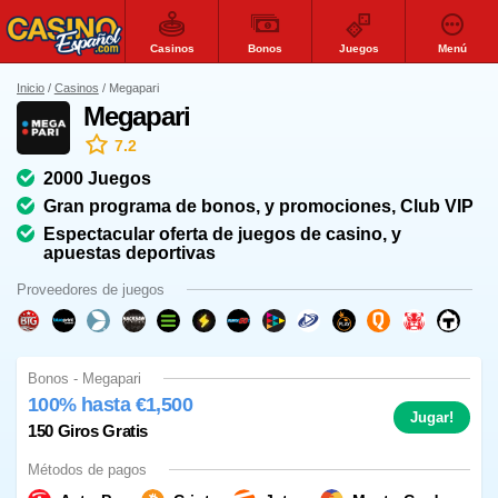
Casinos
Bonos
Juegos
Menú
Inicio
Casinos
Megapari
Megapari
7.2
2000 Juegos
Gran programa de bonos, y promociones, Club VIP
Espectacular oferta de juegos de casino, y
apuestas deportivas
Proveedores de juegos
Bonos - Megapari
100% hasta €1,500
Jugar!
150 Giros Gratis
Métodos de pagos