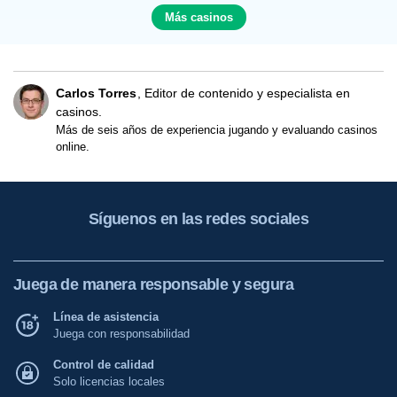
Más casinos
Carlos Torres
Editor de contenido y especialista en
casinos.
Más de seis años de experiencia jugando y evaluando casinos
online.
Síguenos en las redes sociales
Juega de manera responsable y segura
Línea de asistencia
Juega con responsabilidad
Control de calidad
Solo licencias locales