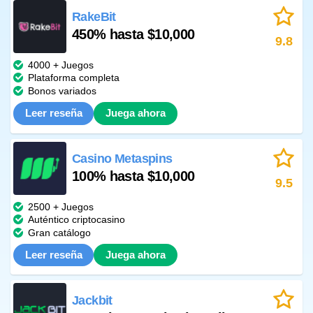
RakeBit
450% hasta $10,000
9.8
4000 + Juegos
Plataforma completa
Bonos variados
Leer reseña
Juega ahora
Casino Metaspins
100% hasta $10,000
9.5
2500 + Juegos
Auténtico criptocasino
Gran catálogo
Leer reseña
Juega ahora
Jackbit