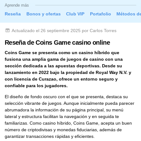
Aprende más
Reseña
Bonos y ofertas
Club VIP
Portafolio
Métodos d
Actualizado el 26 septiembre 2025 por Carlos Torres
Reseña de Coins Game casino online
Coins Game se presenta como un casino híbrido que
fusiona una amplia gama de juegos de casino con una
sección dedicada a las apuestas deportivas. Desde su
lanzamiento en 2022 bajo la propiedad de Royal Way N.V. y
con licencia de Curazao, ofrece un entorno seguro y
confiable para los jugadores.
El diseño de fondo oscuro con el que se presenta, destaca su
selección vibrante de juegos. Aunque inicialmente pueda parecer
abrumadora la información de su página principal, su menú
lateral y estructura facilitan la navegación y en seguida te
familiarizas. Como casino híbrido, Coins Game, acepta un buen
número de criptodivisas y monedas fiduciarias, además de
garantizar transacciones rápidas y eficientes.