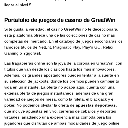
llegar al nivel 5.
Portafolio de juegos de casino de GreatWin
Si te gusta la variedad, el casino GreatWin no te decepcionará,
esta plataforma ofrece una de las colecciones de casino más
completas del mercado. En el catálogo de juegos encontrarás los
famosos títulos de NetEnt, Pragmatic Play, Play'n GO, Relax
Gaming o Yggdrasil.
Las tragaperras online son la joya de la corona en GreatWin, con
títulos que van desde los clásicos hasta los más innovadores.
Además, los grandes apostadores pueden tentar a la suerte en
su selección de jackpots, donde los premios pueden cambiar tu
vida en un instante. La oferta no acaba aquí, cuenta con una
extensa oferta de juegos instantáneos, además de una gran
variedad de juegos de mesa, como la ruleta, el blackjack y el
póker. No podemos olvidar la oferta de
apuestas deportivas
,
que incluye apuestas en vivo, carreras de caballos y deportes
virtuales, añadiendo una experiencia más cómoda para los
jugadores que disfrutan de ambas modalidades de juego online.