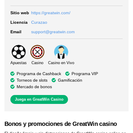
Sitio web
https://greatwin.com/
Licencia
Curazao
Email
support@greatwin.com
Apuestas
Casino
Casino en Vivo
Programa de Cashback
Programa VIP
Torneos de slots
Gamificación
Mercado de bonos
Juega en GreatWin Casino
Bonos y promociones de GreatWin casino