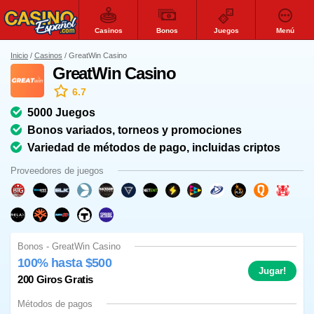
Casinos
Bonos
Juegos
Menú
Inicio
Casinos
GreatWin Casino
GreatWin Casino
6.7
5000 Juegos
Bonos variados, torneos y promociones
Variedad de métodos de pago, incluidas criptos
Proveedores de juegos
Bonos - GreatWin Casino
100% hasta $500
Jugar!
200 Giros Gratis
Métodos de pagos