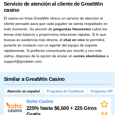
Servicio de atención al cliente de GreatWin
casino
El casino en línea GreatWin ofrece un servicio de atención al
cliente pensado para que cada jugador se sienta respaldado en
todo momento. Su sección de
preguntas frecuentes
cubre los
temas más básicos y proporciona soluciones rápidas. Si lo que
buscas es asistencia más directa, el
chat en vivo
te permitirá
ponerte en contacto con un agente del equipo de soporte
rápidamente. Si prefieres comunicarte por escrito y con más
calma, dispones de la opción de enviar un
correo electrónico
a
support@greatwin.com.
Similar a GreatWin Casino
Atención en español
Programa de Cashback
Programa VIP
Boho Casino
225% hasta $6,500 + 225 Giros
9.8
Gratis