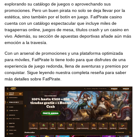
explorando su catálogo de juegos o aprovechando sus
promociones. Pero un buen pirata no solo se deja llevar por la
estética, sino también por el botín en juego. FatPirate casino
cuenta con un catálogo espectacular que incluye miles de
tragaperras online, juegos de mesa, títulos crash y un casino en
vivo. Además, su sección de apuestas deportivas añade aún más
emoción a la travesía.
Con un arsenal de promociones y una plataforma optimizada
para móviles, FatPirate lo tiene todo para que disfrutes de una
experiencia de juego redonda, llena de aventuras y premios por
conquistar. Sigue leyendo nuestra completa reseña para saber
más detalles sobre FatPirate.