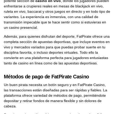
potente sección de
casino en vivo
, donde los jugadores pueden
enfrentarse a crupieres reales en mesas de blackjack en vivo,
ruleta en vivo, baccarat y otros juegos en directo y en todo tipo de
variantes. La experiencia es inmersiva, con una calidad de
transmisión impecable que te hace sentir como si estuvieras en
un casino presencial.
Además, para quienes disfrutan del deporte, FatPirate ofrece una
completa sección de apuestas deportivas, que incluye eventos en
vivo y mercados variados para que puedas probar suerte en tu
disciplina favorita, o incluso deportes virtuales. Todo ello la
convierte en una plataforma perfecta para jugadores entusiastas
tanto de casino en línea como de las apuestas deportivas.
Métodos de pago de FatPirate Casino
Un buen pirata necesita un botín seguro y en FatPirate Casino,
las transacciones están diseñadas para ser rápidas y fiables. La
plataforma ofrece variedad de métodos de pago, permitiéndote
depositar y retirar fondos de manera flexible y sin dolores de
cabeza.