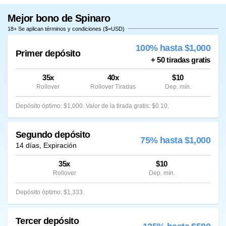
Mejor bono de Spinaro
18+ Se aplican términos y condiciones ($=USD)
100% hasta $1,000
Primer depósito
+ 50 tiradas gratis
35x
40x
$10
Rollover
Rollover Tiradas
Dep. mín.
Depósito óptimo: $1,000. Valor de la tirada gratis: $0.10.
Segundo depósito
75% hasta $1,000
14 días, Expiración
35x
$10
Rollover
Dep. mín.
Depósito óptimo: $1,333.
Tercer depósito