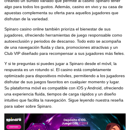
creando un surtido variado que permite al casino Spinaro tener
algo para todos los gustos. Además, casino en vivo y su casa de
apuestas complementa su oferta para aquellos jugadores que
disfrutan de la variedad.
Spinaro casino online también prioriza el bienestar de sus
jugadores, ofreciendo herramientas de juego responsable como
autoexclusión y periodos de descanso. Todo esto se acompaña
de una navegación fluida y clara, promociones atractivas y un
Club VIP diseñado para recompensar a sus jugadores más fieles.
Y si te preguntas si puedes jugar a Spinaro desde el móvil, la
respuesta es un rotundo sí. El casino está completamente
optimizado para dispositivos móviles, permitiendo a los jugadores
disfrutar de sus juegos favoritos en cualquier momento y lugar.
Su plataforma móvil es compatible con iOS y Android, ofreciendo
una experiencia fluida, tiempos de carga rápidos y un diseño
intuitivo que facilita la navegación. Sigue leyendo nuestra reseña
para saber sobre Spinaro.