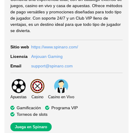
juegos, casino en vivo y casa de apuestas. Ofrece métodos
de pago versátiles y promociones diseñadas para todo tipo
de jugador. Con soporte 24/7 y un Club VIP lleno de
ventajas, es un destino ideal para que todo tipo de jugador
se divierta.
Sitio web
https://www.spinaro.com/
Licencia
Anjouan Gaming
Email
support@spinaro.com
Apuestas
Casino
Casino en Vivo
Gamificación
Programa VIP
Torneos de slots
Juega en Spinaro