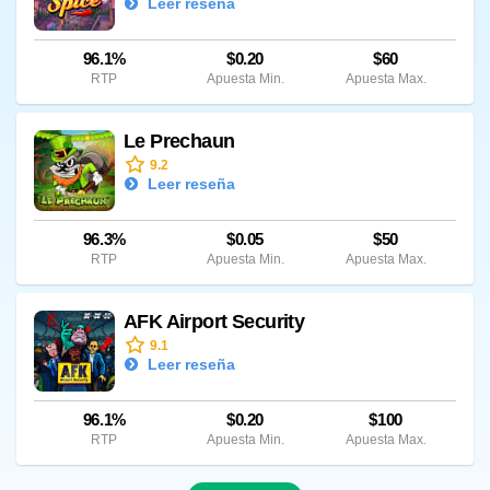
Leer reseña
96.1%
$0.20
$60
RTP
Apuesta Min.
Apuesta Max.
Le Prechaun
9.2
Leer reseña
96.3%
$0.05
$50
RTP
Apuesta Min.
Apuesta Max.
AFK Airport Security
9.1
Leer reseña
96.1%
$0.20
$100
RTP
Apuesta Min.
Apuesta Max.