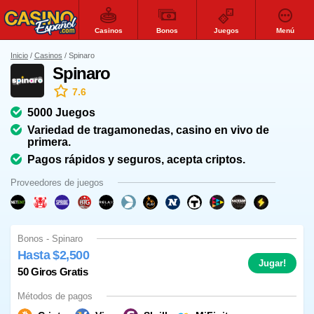
Casinos
Bonos
Juegos
Menú
Inicio
Casinos
Spinaro
Spinaro
7.6
5000 Juegos
Variedad de tragamonedas, casino en vivo de
primera.
Pagos rápidos y seguros, acepta criptos.
Proveedores de juegos
Bonos - Spinaro
Hasta $2,500
Jugar!
50 Giros Gratis
Métodos de pagos