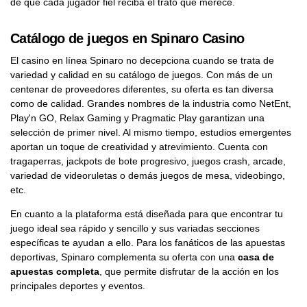
de que cada jugador fiel reciba el trato que merece.
Catálogo de juegos en Spinaro Casino
El casino en línea Spinaro no decepciona cuando se trata de
variedad y calidad en su catálogo de juegos. Con más de un
centenar de proveedores diferentes, su oferta es tan diversa
como de calidad. Grandes nombres de la industria como NetEnt,
Play'n GO, Relax Gaming y Pragmatic Play garantizan una
selección de primer nivel. Al mismo tiempo, estudios emergentes
aportan un toque de creatividad y atrevimiento. Cuenta con
tragaperras, jackpots de bote progresivo, juegos crash, arcade,
variedad de videoruletas o demás juegos de mesa, videobingo,
etc.
En cuanto a la plataforma está diseñada para que encontrar tu
juego ideal sea rápido y sencillo y sus variadas secciones
específicas te ayudan a ello. Para los fanáticos de las apuestas
deportivas, Spinaro complementa su oferta con una
casa de
apuestas completa
, que permite disfrutar de la acción en los
principales deportes y eventos.