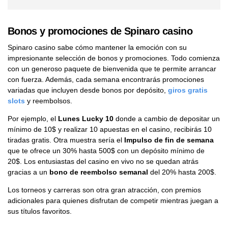
Bonos y promociones de Spinaro casino
Spinaro casino sabe cómo mantener la emoción con su
impresionante selección de bonos y promociones. Todo comienza
con un generoso paquete de bienvenida que te permite arrancar
con fuerza. Además, cada semana encontrarás promociones
variadas que incluyen desde bonos por depósito,
giros gratis
slots
y reembolsos.
Por ejemplo, el
Lunes Lucky 10
donde a cambio de depositar un
mínimo de 10$ y realizar 10 apuestas en el casino, recibirás 10
tiradas gratis. Otra muestra sería el
Impulso de fin de semana
que te ofrece un 30% hasta 500$ con un depósito mínimo de
20$. Los entusiastas del casino en vivo no se quedan atrás
gracias a un
bono de reembolso semanal
del 20% hasta 200$.
Los torneos y carreras son otra gran atracción, con premios
adicionales para quienes disfrutan de competir mientras juegan a
sus títulos favoritos.