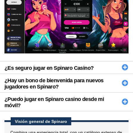
¿Es seguro jugar en Spinaro Casino?
¿Hay un bono de bienvenida para nuevos
jugadores en Spinaro?
¿Puedo jugar en Spinaro casino desde mi
móvil?
Visión general de Spinaro
Combina una experiencia total, con un catálogo extenso de