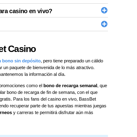
ra casino en vivo?
t Casino
n bono sin depósito
, pero tiene preparado un cálido
r un paquete de bienvenida de lo más atractivo.
antenemos la información al día.
 promociones como el
bono de recarga semanal
, que
pular bono de recarga de fin de semana, con el que
gratis. Para los fans del casino en vivo, BassBet
endo recuperar parte de tus apuestas mientras juegas
orneos
y carreras te permitirá disfrutar aún más