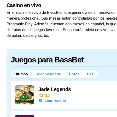
Casino en vivo
En el casino en vivo de BassBet, la experiencia es inmersiva con
manera profesional. Sus mesas están controladas por los mejo
Pragmatic Play. Además, cuentan con mesas en español, lo que
disfrutas de tus juegos favoritos. Encontrarás ruleta en vivo, b
de póker, dados y sic bo.
Juegos para BassBet
Últimos
Recomendado
Botes
RTP
Jade Legends
9.2
Leer reseña