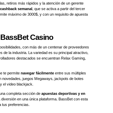
as, retiros más rápidos y la atención de un gerente
 cashback semanal
, que se activa a partir del tercer
ímite máximo de 3000$, y con un requisito de apuesta
e BassBet Casino
 posibilidades, con más de un centenar de proveedores
 la industria. La variedad es su principal atractivo,
sarrolladores destacados se encuentran Relax Gaming,
ue te permite
navegar fácilmente
entre sus múltiples
ean novedades, juegos Megaways, jackpots de botes
y el video blackjack.
 una completa sección de
apuestas deportivas y en
la diversión en una única plataforma. BassBet con esta
 tus preferencias.