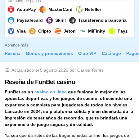
Métodos de pagos
AstroPay
MasterCard
Neteller
Paysafecard
Skrill
Transferencia bancaria
Visa
Cripto
Jeton
MiFinity
Payz
Aprende más
Reseña
Bonos y promociones
Club VIP
Catálogo
Pago
Actualizado el 5 agosto 2026 por Carlos Torres
Reseña de FunBet casino
FunBet es un
casino en línea
que fusiona lo mejor de las
apuestas deportivas y los juegos de casino, ofreciendo una
experiencia completa para jugadores de todos los niveles.
Lanzado en 2024, su plataforma sólida y bien diseñada da la
impresión de tener años de recorrido, que te brindará una
experiencia de juego segura y de calidad.
Ya sea que disfrutes de las tragamonedas online, los juegos de