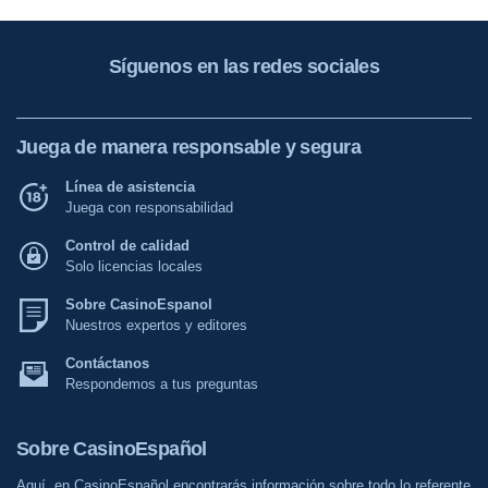
Síguenos en las redes sociales
Juega de manera responsable y segura
Línea de asistencia
Juega con responsabilidad
Control de calidad
Solo licencias locales
Sobre CasinoEspanol
Nuestros expertos y editores
Contáctanos
Respondemos a tus preguntas
Sobre CasinoEspañol
Aquí, en CasinoEspañol encontrarás información sobre todo lo referente