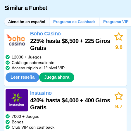
Similar a Funbet
Atención en español
Programa de Cashback
Programa VIP
Boho Casino
225% hasta $6,500 + 225 Giros
9.8
Gratis
12000 + Juegos
Catálogo sobresaliente
Acceso rápido al 1º nivel VIP
Leer reseña
Juega ahora
Instasino
420% hasta $4,000 + 400 Giros
9.7
Gratis
7000 + Juegos
Bonos
Club VIP con cashback