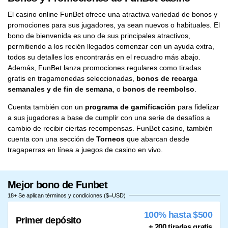
El casino online FunBet ofrece una atractiva variedad de bonos y
promociones para sus jugadores, ya sean nuevos o habituales. El
bono de bienvenida es uno de sus principales atractivos,
permitiendo a los recién llegados comenzar con un ayuda extra,
todos su detalles los encontrarás en el recuadro más abajo.
Además, FunBet lanza promociones regulares como tiradas
gratis en tragamonedas seleccionadas,
bonos de recarga
semanales y de fin de semana
, o
bonos de reembolso
.
Cuenta también con un
programa de gamificación
para fidelizar
a sus jugadores a base de cumplir con una serie de desafíos a
cambio de recibir ciertas recompensas. FunBet casino, también
cuenta con una sección de
Torneos
que abarcan desde
tragaperras en línea a juegos de casino en vivo.
Mejor bono de Funbet
18+ Se aplican términos y condiciones ($=USD)
100% hasta $500
Primer depósito
+ 200 tiradas gratis