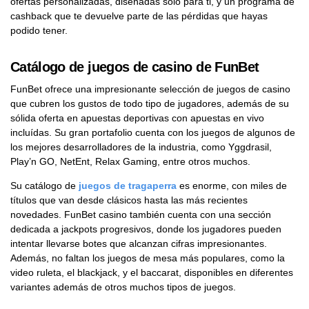
ofertas personalizadas, diseñadas solo para ti, y un programa de
cashback que te devuelve parte de las pérdidas que hayas
podido tener.
Catálogo de juegos de casino de FunBet
FunBet ofrece una impresionante selección de juegos de casino
que cubren los gustos de todo tipo de jugadores, además de su
sólida oferta en apuestas deportivas con apuestas en vivo
incluídas. Su gran portafolio cuenta con los juegos de algunos de
los mejores desarrolladores de la industria, como Yggdrasil,
Play’n GO, NetEnt, Relax Gaming, entre otros muchos.
Su catálogo de
juegos de tragaperra
es enorme, con miles de
títulos que van desde clásicos hasta las más recientes
novedades. FunBet casino también cuenta con una sección
dedicada a jackpots progresivos, donde los jugadores pueden
intentar llevarse botes que alcanzan cifras impresionantes.
Además, no faltan los juegos de mesa más populares, como la
video ruleta, el blackjack, y el baccarat, disponibles en diferentes
variantes además de otros muchos tipos de juegos.