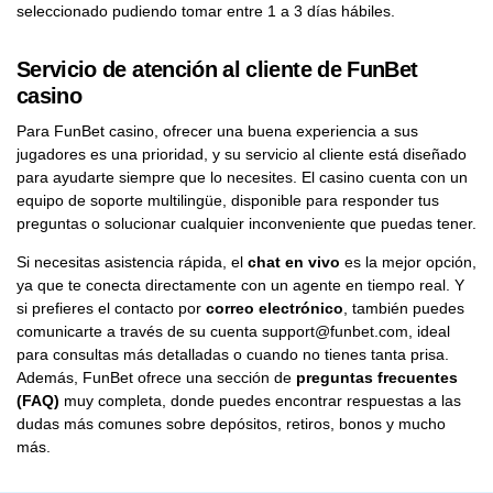
seleccionado pudiendo tomar entre 1 a 3 días hábiles.
Servicio de atención al cliente de FunBet
casino
Para FunBet casino, ofrecer una buena experiencia a sus
jugadores es una prioridad, y su servicio al cliente está diseñado
para ayudarte siempre que lo necesites. El casino cuenta con un
equipo de soporte multilingüe, disponible para responder tus
preguntas o solucionar cualquier inconveniente que puedas tener.
Si necesitas asistencia rápida, el
chat en vivo
es la mejor opción,
ya que te conecta directamente con un agente en tiempo real. Y
si prefieres el contacto por
correo electrónico
, también puedes
comunicarte a través de su cuenta support@funbet.com, ideal
para consultas más detalladas o cuando no tienes tanta prisa.
Además, FunBet ofrece una sección de
preguntas frecuentes
(FAQ)
muy completa, donde puedes encontrar respuestas a las
dudas más comunes sobre depósitos, retiros, bonos y mucho
más.