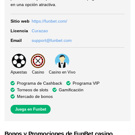
en una opción atractiva.
Sitio web
https://funbet.com/
Licencia
Curazao
Email
support@funbet.com
Apuestas
Casino
Casino en Vivo
Programa de Cashback
Programa VIP
Torneos de slots
Gamificación
Mercado de bonos
Juega en Funbet
Bonos y Promociones de FunBet casino