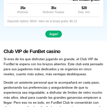
35x
35x
$20
Rollover
Rollover Tiradas
Dep. mín.
Depósito óptimo: $500. Valor de la tirada gratis: $0.10.
Jugar!
Club VIP de FunBet casino
Si eres de los que disfrutan jugando en grande, el Club VIP de
FunBet te espera con los brazos abiertos. Este club está pensado
para sus jugadores más dedicados y se organiza en cinco
niveles, cuanto más subes, más ventajas desbloqueas.
Desde un asistente personal que te acompañará en cada paso,
gestionando tus preferencias y asegurándose de que tu
experiencia sea inigualable, a disfrutar de límites de retiro mucho
más altos, ideal para cuando las grandes ganancias empiecen a
llegar. Pero eso no es todo, en FunBet Club te consentirán con