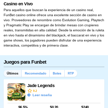
Casino en Vivo
Para aquellos que buscan la experiencia de un casino real,
FunBet casino online ofrece una excelente sección de casino en
vivo. Proveedores de renombre como Evolution Gaming, Playtech
y Pragmatic Play se encargan de brindar mesas con crupieres
reales, transmitidas en alta calidad. Desde la emoción de la ruleta
en vivo hasta el dinamismo del blackjack, el baccarat en vivo y los
game shows, los jugadores pueden disfrutar de una experiencia
interactiva, competitiva y de primera clase.
Juegos para Funbet
Últimos
Recomendado
Botes
RTP
Jade Legends
9.2
Leer reseña
96.5%
$0.20
$240