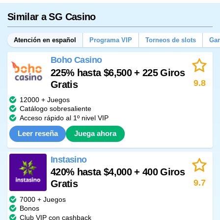
Similar a SG Casino
Atención en español
Programa VIP
Torneos de slots
Gam
Boho Casino
225% hasta $6,500 + 225 Giros
9.8
Gratis
12000 + Juegos
Catálogo sobresaliente
Acceso rápido al 1º nivel VIP
Leer reseña
Juega ahora
Instasino
420% hasta $4,000 + 400 Giros
9.7
Gratis
7000 + Juegos
Bonos
Club VIP con cashback