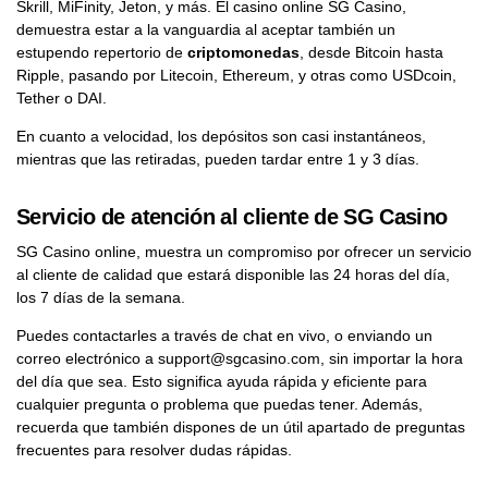
Skrill, MiFinity, Jeton, y más. El casino online SG Casino,
demuestra estar a la vanguardia al aceptar también un
estupendo repertorio de
criptomonedas
, desde Bitcoin hasta
Ripple, pasando por Litecoin, Ethereum, y otras como USDcoin,
Tether o DAI.
En cuanto a velocidad, los depósitos son casi instantáneos,
mientras que las retiradas, pueden tardar entre 1 y 3 días.
Servicio de atención al cliente de SG Casino
SG Casino online, muestra un compromiso por ofrecer un servicio
al cliente de calidad que estará disponible las 24 horas del día,
los 7 días de la semana.
Puedes contactarles a través de chat en vivo, o enviando un
correo electrónico a support@sgcasino.com, sin importar la hora
del día que sea. Esto significa ayuda rápida y eficiente para
cualquier pregunta o problema que puedas tener. Además,
recuerda que también dispones de un útil apartado de preguntas
frecuentes para resolver dudas rápidas.