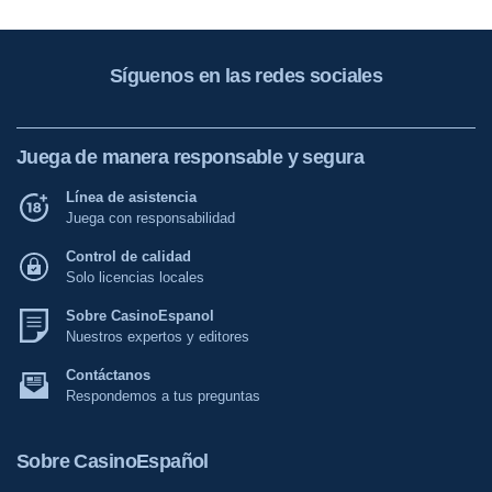
Síguenos en las redes sociales
Juega de manera responsable y segura
Línea de asistencia
Juega con responsabilidad
Control de calidad
Solo licencias locales
Sobre CasinoEspanol
Nuestros expertos y editores
Contáctanos
Respondemos a tus preguntas
Sobre CasinoEspañol