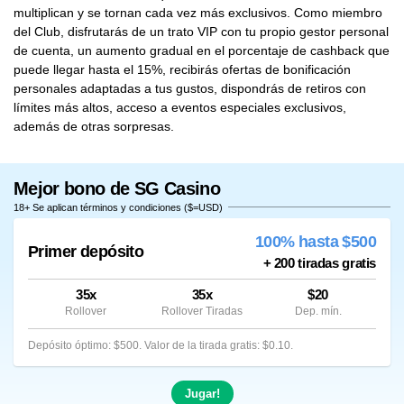
multiplican y se tornan cada vez más exclusivos. Como miembro
del Club, disfrutarás de un trato VIP con tu propio gestor personal
de cuenta, un aumento gradual en el porcentaje de cashback que
puede llegar hasta el 15%, recibirás ofertas de bonificación
personales adaptadas a tus gustos, dispondrás de retiros con
límites más altos, acceso a eventos especiales exclusivos,
además de otras sorpresas.
Mejor bono de SG Casino
18+ Se aplican términos y condiciones ($=USD)
100% hasta $500
Primer depósito
+ 200 tiradas gratis
35x
35x
$20
Rollover
Rollover Tiradas
Dep. mín.
Depósito óptimo: $500. Valor de la tirada gratis: $0.10.
Jugar!