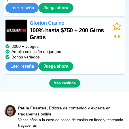
Leer reseña
Juega ahora
Glorion Casino
100% hasta $750 + 200 Giros
9.6
Gratis
8000 + Juegos
Amplia selección de juegos
Bonos variados
Leer reseña
Juega ahora
Más casinos
Paula Fuentes
Editora de contenido y experta en
tragaperras online
Varios años a la caza de bonos de casino en línea y testeando
tragaperras