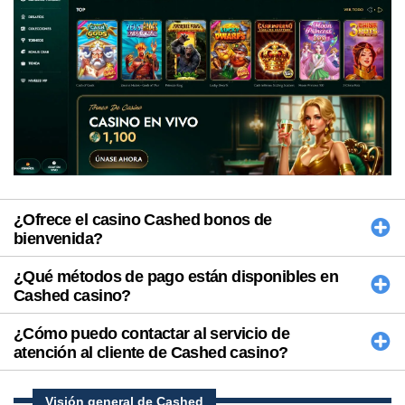
¿Ofrece el casino Cashed bonos de
bienvenida?
¿Qué métodos de pago están disponibles en
Cashed casino?
¿Cómo puedo contactar al servicio de
atención al cliente de Cashed casino?
Visión general de Cashed