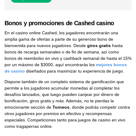
Bonos y promociones de Cashed casino
En el casino online Cashed, los jugadores encontrarán una
amplia gama de ofertas a parte de su generoso bono de
bienvenida para nuevos jugadores. Desde
giros gratis
hasta
bonos de recarga semanales o de fin de semana, así como
bonos de reembolso en vivo y cashback semanal de hasta el 15%
por un máximo de $3000, aquí encontrarás los
mejores bonos
de casino
diseñados para maximizar tu experiencia de juego.
Dispone también de un completo sistema de gamificación que
permite a los jugadores acumular monedas al completar los
desafíos lanzados, que luego pueden canjear por dinero de
bonificación, giros gratis y más. Además, no te pierdas la
emocionante sección de
Torneos
, donde podrás competir contra
otros jugadores por premios en efectivo y recompensas
especiales. Competiciones tanto para juegos de casino en vivo
como tragaperras online.