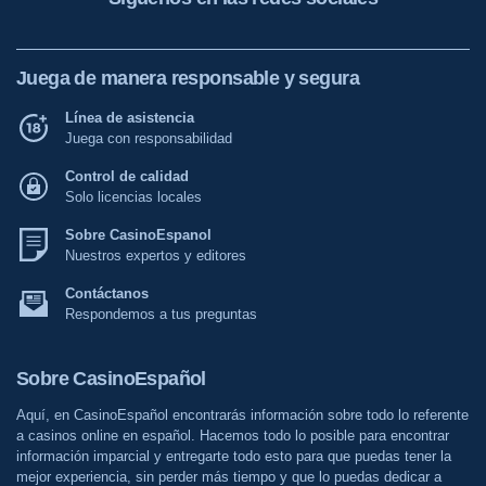
Juega de manera responsable y segura
Línea de asistencia
Juega con responsabilidad
Control de calidad
Solo licencias locales
Sobre CasinoEspanol
Nuestros expertos y editores
Contáctanos
Respondemos a tus preguntas
Sobre CasinoEspañol
Aquí, en CasinoEspañol encontrarás información sobre todo lo referente
a casinos online en español. Hacemos todo lo posible para encontrar
información imparcial y entregarte todo esto para que puedas tener la
mejor experiencia, sin perder más tiempo y que lo puedas dedicar a