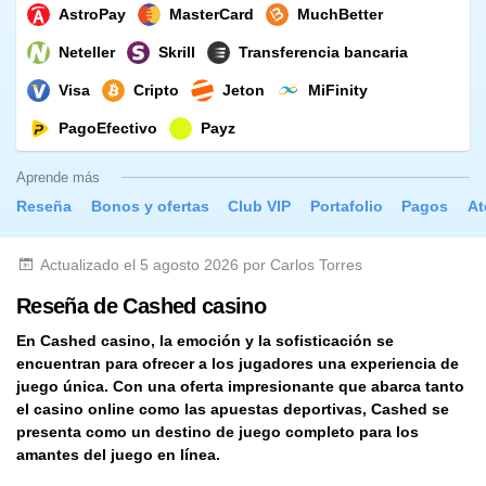
AstroPay
MasterCard
MuchBetter
Neteller
Skrill
Transferencia bancaria
Visa
Cripto
Jeton
MiFinity
PagoEfectivo
Payz
Aprende más
Reseña
Bonos y ofertas
Club VIP
Portafolio
Pagos
At
Actualizado el 5 agosto 2026 por Carlos Torres
Reseña de Cashed casino
En Cashed casino, la emoción y la sofisticación se
encuentran para ofrecer a los jugadores una experiencia de
juego única. Con una oferta impresionante que abarca tanto
el casino online como las apuestas deportivas, Cashed se
presenta como un destino de juego completo para los
amantes del juego en línea.