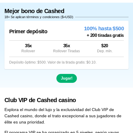
Mejor bono de Cashed
18+ Se aplican términos y condiciones ($=USD)
100% hasta $500
Primer depósito
+ 200 tiradas gratis
35x
35x
$20
Rollover
Rollover Tiradas
Dep. mín.
Depósito óptimo: $500. Valor de la tirada gratis: $0.10.
Jugar!
Club VIP de Cashed casino
Explora el mundo del lujo y la exclusividad del Club VIP de
Cashed casino, donde el trato excepcional a sus jugadores de
élite es una prioridad.
El programa VIP se ha organizado en 5 niveles, según vayas