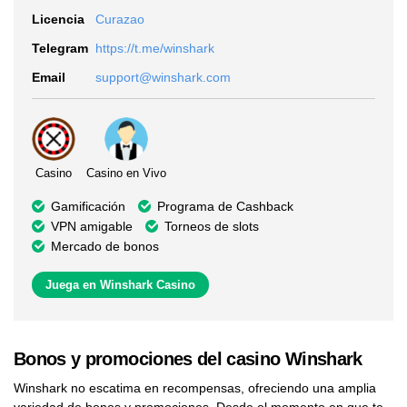
Licencia
Curazao
Telegram
https://t.me/winshark
Email
support@winshark.com
Casino
Casino en Vivo
Gamificación
Programa de Cashback
VPN amigable
Torneos de slots
Mercado de bonos
Juega en Winshark Casino
Bonos y promociones del casino Winshark
Winshark no escatima en recompensas, ofreciendo una amplia
variedad de bonos y promociones. Desde el momento en que te