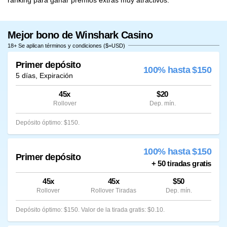
Mejor bono de Winshark Casino
18+ Se aplican términos y condiciones ($=USD)
Primer depósito
100% hasta $150
5 días, Expiración
45x
$20
Rollover
Dep. mín.
Depósito óptimo: $150.
100% hasta $150
Primer depósito
+ 50 tiradas gratis
45x
45x
$50
Rollover
Rollover Tiradas
Dep. mín.
Depósito óptimo: $150. Valor de la tirada gratis: $0.10.