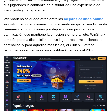
sus jugadores la confianza de disfrutar de una experiencia de
juego justa y transparente.
WinShark no se queda atrás entre los
mejores casinos online
,
se distingue por su dinamismo, ofreciendo un
generoso bono de
bienvenida
, promociones por depósito y un programa de
gamificación que mantiene la emoción siempre a flote. WinShark
también pone a disposición de sus jugadores torneos llenos de
adrenalina, y para aquellos más leales, el Club VIP ofrece
recompensas increíbles como cashback de hasta el 20%.