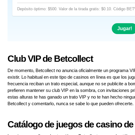
Depósito óptimo: $500. Valor de la tirada gratis: $0.10. Código
Jugar!
Club VIP de Betcollect
De momento, Betcollect no anuncia oficialmente un programa VIP.
existir. Lo habitual en este tipo de casinos en línea es que los
frecuencia reciban un trato especial, aunque no se publicite a bo
prefieren mantener su club VIP en la sombra, con invitaciones pr
estas alturas te has ganado un trato VIP y no te han hecho ningu
Betcollect y comentarlo, nunca se sabe lo que pueden ofrecerte.
Catálogo de juegos de casino de 