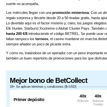
suerte no acompaña.
Los miércoles llegan con una
promoción misteriosa
. Con un de
regalo sorpresa y llevarte desde 20 a 50 tiradas gratis, hasta ap
Lo divertido aquí es el factor misterio y, claro, los juegos elegido
Elk Hunter, Starburst Xxxtreme o Aloha! Cluster Pays. También
hasta 200 €/$
introduciendo el código BETREL. Se puede usar u
faltan tampoco los
torneos
, el casino mantiene en marcha disti
siempre añaden un poco de picante extra.
Y cómo no, tratándose de un operador con un peso importante en
también un buen repertorio de promociones para los que disfruta
Mejor bono de BetCollect
18+ Se aplican términos y condiciones ($=USD)
40x
40x
Primer depósito
Rollover
Rollover
Tiradas