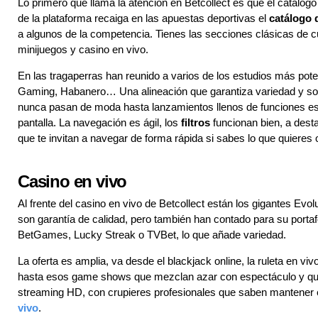
Lo primero que llama la atención en Betcollect es que el catálo
de la plataforma recaiga en las apuestas deportivas el
catálogo 
a algunos de la competencia. Tienes las secciones clásicas de cu
minijuegos y casino en vivo.
En las tragaperras han reunido a varios de los estudios más pote
Gaming, Habanero… Una alineación que garantiza variedad y sobre
nunca pasan de moda hasta lanzamientos llenos de funciones esp
pantalla. La navegación es ágil, los
filtros
funcionan bien, a desta
que te invitan a navegar de forma rápida si sabes lo que quieres
Casino en vivo
Al frente del casino en vivo de Betcollect están los gigantes E
son garantía de calidad, pero también han contado para su port
BetGames, Lucky Streak o TVBet, lo que añade variedad.
La oferta es amplia, va desde el blackjack online, la ruleta en vi
hasta esos game shows que mezclan azar con espectáculo y que
streaming HD, con crupieres profesionales que saben mantener el 
vivo
.