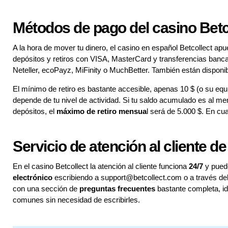
Métodos de pago del casino Betc
A la hora de mover tu dinero, el casino en español Betcollect a
depósitos y retiros con VISA, MasterCard y transferencias banc
Neteller, ecoPayz, MiFinity o MuchBetter. También están disponib
El mínimo de retiro es bastante accesible, apenas 10 $ (o su equi
depende de tu nivel de actividad. Si tu saldo acumulado es al m
depósitos, el
máximo de retiro mensua
l será de 5.000 $. En cu
Servicio de atención al cliente d
En el casino Betcollect la atención al cliente funciona
24/7
y pued
electrónico
escribiendo a support@betcollect.com o a través del
con una sección de
preguntas frecuentes
bastante completa, i
comunes sin necesidad de escribirles.