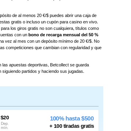
pósito de al menos 20 €/$ puedes abrir una caja de
uestas gratis o incluso un cupón para casino en vivo.
s para los giros gratis no son cualquiera, títulos como
 cuentas con un
bono de recarga mensual del 50 %
na vez al mes con un depósito mínimo de 20 €/$. No
ntas competiciones que cambian con regularidad y que
 las apuestas deportivas, Betcollect se guarda
n siguiendo partidos y haciendo sus jugadas.
$20
100% hasta $500
Dep.
+ 100 tiradas gratis
mín.