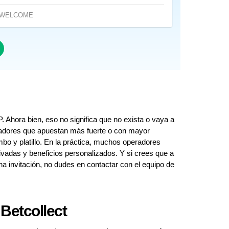
 BETWELCOME
 Ahora bien, eso no significa que no exista o vaya a
 jugadores que apuestan más fuerte o con mayor
mbo y platillo. En la práctica, muchos operadores
ivadas y beneficios personalizados. Y si crees que a
na invitación, no dudes en contactar con el equipo de
Betcollect