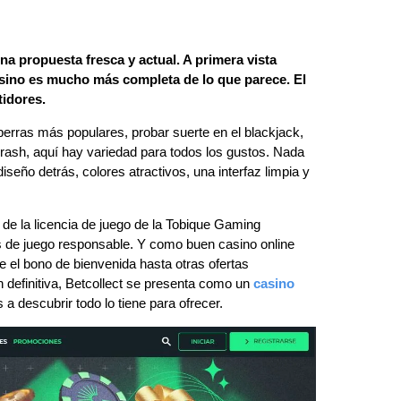
na propuesta fresca y actual. A primera vista
asino es mucho más completa de lo que parece. El
idores.
gaperras más populares, probar suerte en el blackjack,
 crash, aquí hay variedad para todos los gustos. Nada
seño detrás, colores atractivos, una interfaz limpia y
 de la licencia de juego de la Tobique Gaming
s de juego responsable. Y como buen casino online
e el bono de bienvenida hasta otras ofertas
 definitiva, Betcollect se presenta como un
casino
a descubrir todo lo tiene para ofrecer.