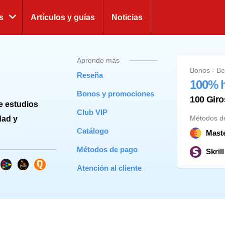
s
Artículos y guías
Noticias
Aprende más
Bonos - Be
Reseña
100% h
Bonos y promociones
100 Giro
e estudios
Club VIP
Métodos d
idad y
Catálogo
Mast
Métodos de pago
Skrill
Atención al cliente