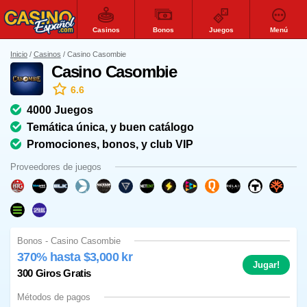
Casinos
Bonos
Juegos
Menú
Inicio
Casinos
Casino Casombie
Casino Casombie
6.6
4000 Juegos
Temática única, y buen catálogo
Promociones, bonos, y club VIP
Proveedores de juegos
Bonos - Casino Casombie
370% hasta $3,000 kr
Jugar!
300 Giros Gratis
Métodos de pagos