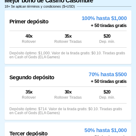
Mejor bono de Casino Casombie
18+ Se aplican términos y condiciones ($=USD)
100% hasta $1,000
Primer depósito
+ 50 tiradas gratis
40x
35x
$20
Rollover
Rollover Tiradas
Dep. mín.
Depósito óptimo: $1,000. Valor de la tirada gratis: $0.10. Tiradas gratis
en Cash of Gods (ELA Games)
70% hasta $500
Segundo depósito
+ 50 tiradas gratis
35x
30x
$20
Rollover
Rollover Tiradas
Dep. mín.
Depósito óptimo: $714. Valor de la tirada gratis: $0.10. Tiradas gratis
en Cash of Gods (ELA Games)
50% hasta $1,000
Tercer depósito