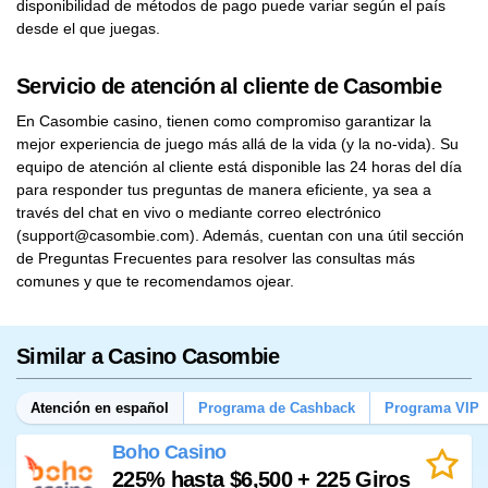
disponibilidad de métodos de pago puede variar según el país
desde el que juegas.
Servicio de atención al cliente de Casombie
En Casombie casino, tienen como compromiso garantizar la
mejor experiencia de juego más allá de la vida (y la no-vida). Su
equipo de atención al cliente está disponible las 24 horas del día
para responder tus preguntas de manera eficiente, ya sea a
través del chat en vivo o mediante correo electrónico
(support@casombie.com). Además, cuentan con una útil sección
de Preguntas Frecuentes para resolver las consultas más
comunes y que te recomendamos ojear.
Similar a Casino Casombie
Atención en español
Programa de Cashback
Programa VIP
Boho Casino
225% hasta $6,500 + 225 Giros