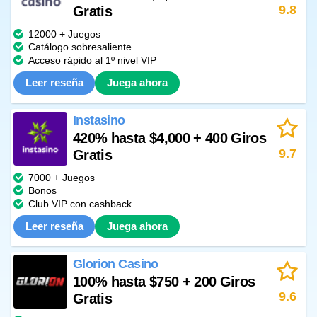
9.8
Gratis
12000 + Juegos
Catálogo sobresaliente
Acceso rápido al 1º nivel VIP
Leer reseña
Juega ahora
Instasino
420% hasta $4,000 + 400 Giros
9.7
Gratis
7000 + Juegos
Bonos
Club VIP con cashback
Leer reseña
Juega ahora
Glorion Casino
100% hasta $750 + 200 Giros
9.6
Gratis