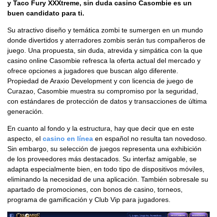
y Taco Fury XXXtreme, sin duda casino Casombie es un
buen candidato para ti.
Su atractivo diseño y temática zombi te sumergen en un mundo
donde divertidos y aterradores zombis serán tus compañeros de
juego. Una propuesta, sin duda, atrevida y simpática con la que
casino online Casombie refresca la oferta actual del mercado y
ofrece opciones a jugadores que buscan algo diferente.
Propiedad de Araxio Development y con licencia de juego de
Curazao, Casombie muestra su compromiso por la seguridad,
con estándares de protección de datos y transacciones de última
generación.
En cuanto al fondo y la estructura, hay que decir que en este
aspecto, el
casino en línea
en español no resulta tan novedoso.
Sin embargo, su selección de juegos representa una exhibición
de los proveedores más destacados. Su interfaz amigable, se
adapta especialmente bien, en todo tipo de dispositivos móviles,
eliminando la necesidad de una aplicación. También sobresale su
apartado de promociones, con bonos de casino, torneos,
programa de gamificación y Club Vip para jugadores.