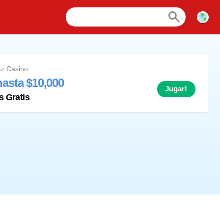
itz Casino
asta $10,000
Jugar!
s Gratis