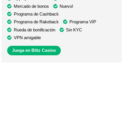
Mercado de bonos
Nuevo!
Programa de Cashback
Programa de Rakeback
Programa VIP
Rueda de bonificación
Sin KYC
VPN amigable
Juega en Blitz Casino