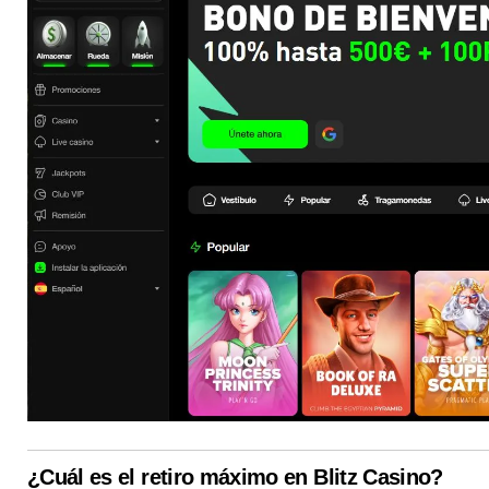
¿Cuál es el retiro máximo en Blitz Casino?