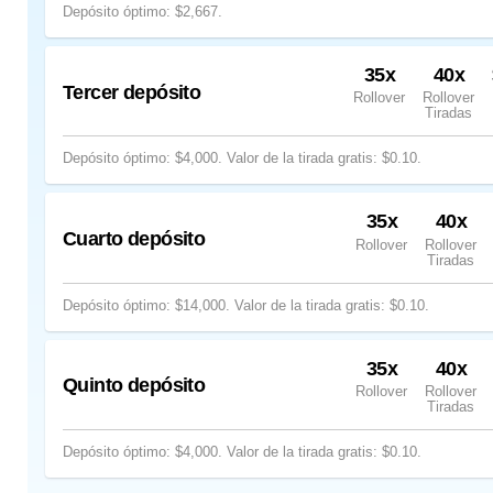
Depósito óptimo: $2,667.
35x
40x
Tercer depósito
Rollover
Rollover
Tiradas
Depósito óptimo: $4,000. Valor de la tirada gratis: $0.10.
35x
40x
Cuarto depósito
Rollover
Rollover
Tiradas
Depósito óptimo: $14,000. Valor de la tirada gratis: $0.10.
35x
40x
Quinto depósito
Rollover
Rollover
Tiradas
Depósito óptimo: $4,000. Valor de la tirada gratis: $0.10.