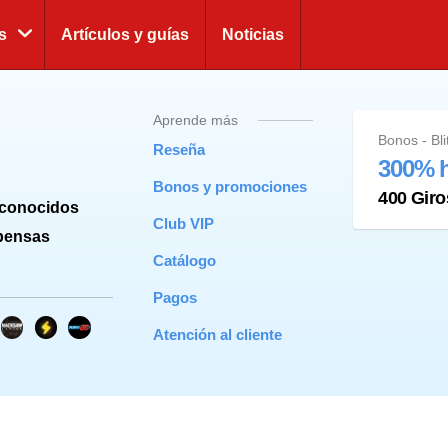
s
Artículos y guías
Noticias
Aprende más
Bonos - Bl
Reseña
300% h
Bonos y promociones
400 Giro
econocidos
Club VIP
pensas
Catálogo
Pagos
Atención al cliente