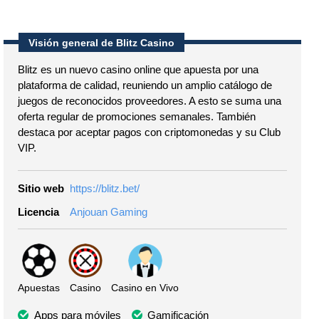
Visión general de Blitz Casino
Blitz es un nuevo casino online que apuesta por una
plataforma de calidad, reuniendo un amplio catálogo de
juegos de reconocidos proveedores. A esto se suma una
oferta regular de promociones semanales. También
destaca por aceptar pagos con criptomonedas y su Club
VIP.
Sitio web
https://blitz.bet/
Licencia
Anjouan Gaming
Apuestas
Casino
Casino en Vivo
Apps para móviles
Gamificación