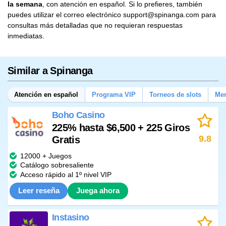
la semana
, con atención en español. Si lo prefieres, también
puedes utilizar el correo electrónico support@spinanga.com para
consultas más detalladas que no requieran respuestas
inmediatas.
Similar a Spinanga
Atención en español
Programa VIP
Torneos de slots
Mer
Boho Casino
225% hasta $6,500 + 225 Giros
9.8
Gratis
12000 + Juegos
Catálogo sobresaliente
Acceso rápido al 1º nivel VIP
Leer reseña
Juega ahora
Instasino