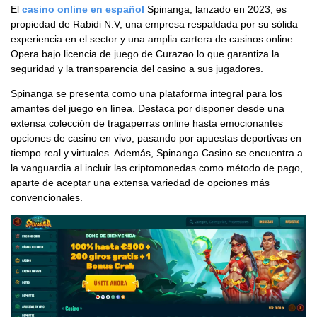
El
casino online en español
Spinanga, lanzado en 2023, es
propiedad de Rabidi N.V, una empresa respaldada por su sólida
experiencia en el sector y una amplia cartera de casinos online.
Opera bajo licencia de juego de Curazao lo que garantiza la
seguridad y la transparencia del casino a sus jugadores.
Spinanga se presenta como una plataforma integral para los
amantes del juego en línea. Destaca por disponer desde una
extensa colección de tragaperras online hasta emocionantes
opciones de casino en vivo, pasando por apuestas deportivas en
tiempo real y virtuales. Además, Spinanga Casino se encuentra a
la vanguardia al incluir las criptomonedas como método de pago,
aparte de aceptar una extensa variedad de opciones más
convencionales.