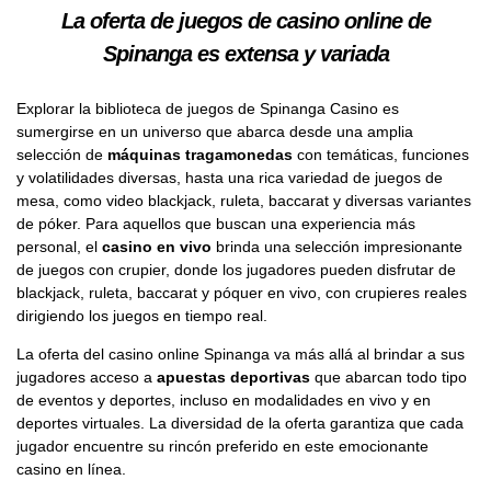
La oferta de juegos de casino online de
Spinanga es extensa y variada
Explorar la biblioteca de juegos de Spinanga Casino es
sumergirse en un universo que abarca desde una amplia
selección de
máquinas tragamonedas
con temáticas, funciones
y volatilidades diversas, hasta una rica variedad de juegos de
mesa, como video blackjack, ruleta, baccarat y diversas variantes
de póker. Para aquellos que buscan una experiencia más
personal, el
casino en vivo
brinda una selección impresionante
de juegos con crupier, donde los jugadores pueden disfrutar de
blackjack, ruleta, baccarat y póquer en vivo, con crupieres reales
dirigiendo los juegos en tiempo real.
La oferta del casino online Spinanga va más allá al brindar a sus
jugadores acceso a
apuestas deportivas
que abarcan todo tipo
de eventos y deportes, incluso en modalidades en vivo y en
deportes virtuales. La diversidad de la oferta garantiza que cada
jugador encuentre su rincón preferido en este emocionante
casino en línea.