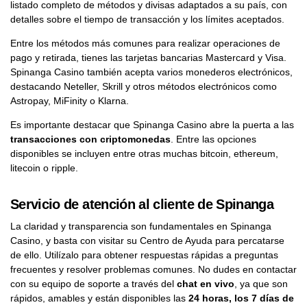
listado completo de métodos y divisas adaptados a su país, con
detalles sobre el tiempo de transacción y los límites aceptados.
Entre los métodos más comunes para realizar operaciones de
pago y retirada, tienes las tarjetas bancarias Mastercard y Visa.
Spinanga Casino también acepta varios monederos electrónicos,
destacando Neteller, Skrill y otros métodos electrónicos como
Astropay, MiFinity o Klarna.
Es importante destacar que Spinanga Casino abre la puerta a las
transacciones con criptomonedas
. Entre las opciones
disponibles se incluyen entre otras muchas bitcoin, ethereum,
litecoin o ripple.
Servicio de atención al cliente de Spinanga
La claridad y transparencia son fundamentales en Spinanga
Casino, y basta con visitar su Centro de Ayuda para percatarse
de ello. Utilízalo para obtener respuestas rápidas a preguntas
frecuentes y resolver problemas comunes. No dudes en contactar
con su equipo de soporte a través del
chat en vivo
, ya que son
rápidos, amables y están disponibles las
24 horas, los 7 días de