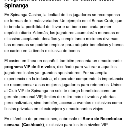
Spinanga
En Spinanga Casino, la lealtad de los jugadores se recompensa
de formas de lo más variadas. Un ejemplo es el Bonus Crab, que
te brinda la posibilidad de llevarte un bono con cada primer
depósito diario. Además, los jugadores acumularán monedas en
el casino aceptando desafíos y completando misiones diversas.
Las monedas se podrán emplear para adquirir beneficios y bonos
de casino en la tienda exclusiva de bonos.
El casino en línea en español, también presenta un emocionante
programa VIP de 5 niveles
, diseñado para valorar a aquellos
jugadores leales y/o grandes apostadores. Por su amplia
experiencia en la industria, el operador comprende la importancia
de recompensar a sus mejores jugadores para retenerlos. Unirse
al Club VIP de Spinanga no solo te otorga beneficios como un
gerente personal VIP, límites de retiro más elevados y ofertas
personalizadas, sino también, acceso a eventos exclusivos como
fiestas privadas en el extranjero y emocionantes viajes.
En el ámbito de promociones, sobresale el
Bono de Reembolso
semanal (Cashback)
, exclusivo para los tres niveles VIP