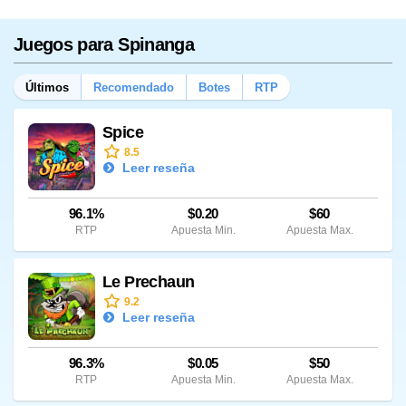
Juegos para Spinanga
Últimos
Recomendado
Botes
RTP
Spice
8.5
Leer reseña
96.1%
$0.20
$60
RTP
Apuesta Min.
Apuesta Max.
Le Prechaun
9.2
Leer reseña
96.3%
$0.05
$50
RTP
Apuesta Min.
Apuesta Max.