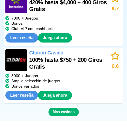
420% hasta $4,000 + 400 Giros
9.7
Gratis
7000 + Juegos
Bonos
Club VIP con cashback
Leer reseña
Juega ahora
Glorion Casino
100% hasta $750 + 200 Giros
9.6
Gratis
8000 + Juegos
Amplia selección de juegos
Bonos variados
Leer reseña
Juega ahora
Más casinos