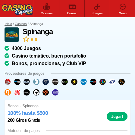
Casinos
Bonos
Juegos
Menú
Inicio
Casinos
Spinanga
Spinanga
6.6
4000 Juegos
Casino temático, buen portafolio
Bonos, promociones, y Club VIP
Proveedores de juegos
Bonos - Spinanga
100% hasta $500
Jugar!
200 Giros Gratis
Métodos de pagos