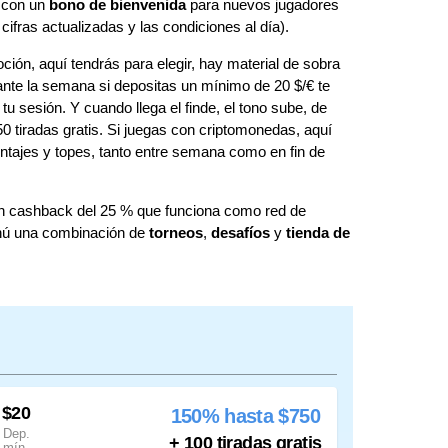
e con un
bono de bienvenida
para nuevos jugadores
ifras actualizadas y las condiciones al día).
ión, aquí tendrás para elegir, hay material de sobra
urante la semana si depositas un mínimo de 20 $/€ te
u sesión. Y cuando llega el finde, el tono sube, de
 tiradas gratis. Si juegas con criptomonedas, aquí
entajes y topes, tanto entre semana como en fin de
un cashback del 25 % que funciona como red de
enú una combinación de
torneos
,
desafíos
y
tienda de
$20
150% hasta $750
Dep.
+ 100 tiradas gratis
mín.