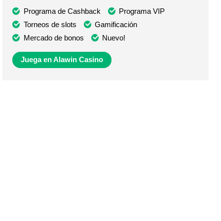
Programa de Cashback
Programa VIP
Torneos de slots
Gamificación
Mercado de bonos
Nuevo!
Juega en Alawin Casino