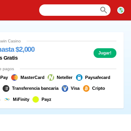
awin Casino
asta $2,000
Jugar!
s Gratis
e pagos
oPay
MasterCard
Neteller
Paysafecard
Transferencia bancaria
Visa
Cripto
n
MiFinity
Payz