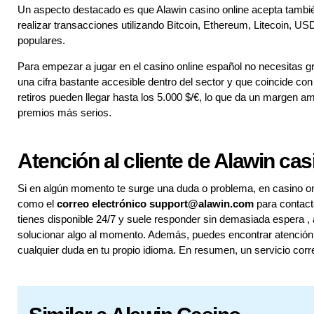
Un aspecto destacado es que Alawin casino online acepta tamb
realizar transacciones utilizando Bitcoin, Ethereum, Litecoin, USD
populares.
Para empezar a jugar en el casino online español no necesitas g
una cifra bastante accesible dentro del sector y que coincide con l
retiros pueden llegar hasta los 5.000 $/€, lo que da un margen 
premios más serios.
Atención al cliente de Alawin cas
Si en algún momento te surge una duda o problema, en casino onl
como el
correo electrónico support@alawin.com
para contacta
tienes disponible 24/7 y suele responder sin demasiada espera 
solucionar algo al momento. Además, puedes encontrar atención en
cualquier duda en tu propio idioma. En resumen, un servicio corre