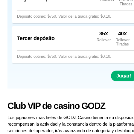
Tiradas
Depósito óptimo: $750. Valor de la tirada gratis: $0.10.
35x
40x
Tercer depósito
Rollover
Rollover
Tiradas
Depósito óptimo: $750. Valor de la tirada gratis: $0.10.
Jugar!
Club VIP de casino GODZ
Los jugadores más fieles de GODZ Casino tienen a su disposici
recompensan la actividad y la constancia dentro de la plataforma.
secciones del operador, irás avanzando de categoría y desbloq