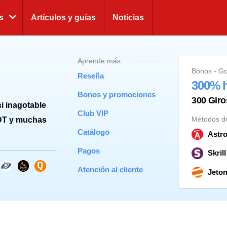
s
Artículos y guías
Noticias
Aprende más
Bonos - G
Reseña
300% h
Bonos y promociones
300 Giro
i inagotable
Club VIP
Métodos d
SDT y muchas
Catálogo
Astr
Pagos
Skrill
Atención al cliente
Jeto