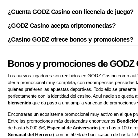
¿Cuenta GODZ Casino con licencia de juego?
¿GODZ Casino acepta criptomonedas?
¿Casino GODZ ofrece bonos y promociones?
Bonos y promociones de GODZ 
Los nuevos jugadores son recibidos en GODZ Casino como autén
oferta promocional muy completa, con recompensas pensadas tan
quienes prefieren las apuestas deportivas. Todo ello se present
perfectamente con la identidad del casino. Aquí nadie se queda 
bienvenida
que da paso a una amplia variedad de promociones
Encontrarás un ecosistema promocional muy activo en el que pr
Entre las promociones más destacadas encontramos
Bendición
de hasta 5.000 $/€,
Especial de Aniversario
(con hasta 100 giros
Semanal del Herrero
( con un 50 % de bonificación de hasta 1.0