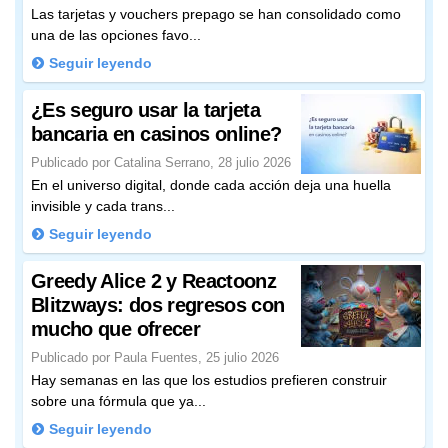
Las tarjetas y vouchers prepago se han consolidado como
una de las opciones favo...
Seguir leyendo
¿Es seguro usar la tarjeta
bancaria en casinos online?
Publicado por Catalina Serrano, 28 julio 2026
En el universo digital, donde cada acción deja una huella
invisible y cada trans...
Seguir leyendo
Greedy Alice 2 y Reactoonz
Blitzways: dos regresos con
mucho que ofrecer
Publicado por Paula Fuentes, 25 julio 2026
Hay semanas en las que los estudios prefieren construir
sobre una fórmula que ya...
Seguir leyendo