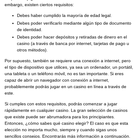
embargo, existen ciertos requisitos:
Debes haber cumplido la mayoría de edad legal.
Debes poder verificarlo mediante algún tipo de documento
de identidad.
Debes poder hacer depósitos y retiradas de dinero en el
casino (a través de banca por internet, tarjetas de pago u
otros métodos).
Por supuesto, también se requiere una conexión a internet, pero
el tipo de dispositivo que utilices, ya sea un ordenador, un portátil,
una tableta o un teléfono móvil, no es tan importante. Si eres
capaz de abrir un navegador con conexión a internet,
probablemente podrás jugar en un casino en línea a través de
este.
Si cumples con estos requisitos, podrás comenzar a jugar
rápidamente en cualquier casino. La gran selección de casinos
que existe puede ser abrumadora para los principiantes.
Entonces, ¿cómo sabes qué casino elegir? El caso es que esta
elección no importa mucho, siempre y cuando sigas unos
sencillos consejos. Encontrarás más información a continuación.