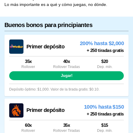
Lo más importante es a qué y cómo juegas, no dónde.
Buenos bonos para principiantes
200% hasta $2,000
Primer depósito
+ 250 tiradas gratis
35x
40x
$20
Rollover
Rollover Tiradas
Dep. mín.
Jugar!
Depósito óptimo: $1,000. Valor de la tirada gratis: $0.10.
100% hasta $150
Primer depósito
+ 250 tiradas gratis
60x
35x
$15
Rollover
Rollover Tiradas
Dep. mín.