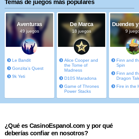
Temas de juegos más populares
Aventuras
De Marca
Duendes y
49 juegos
18 juegos
9 jueg
Le Bandit
Alice Cooper and
Finn and th
the Tome of
Spin
Gonzita’s Quest
Madness
Finn and t
9k Yeti
D10S Maradona
Dragon Tal
Game of Thrones
Fire in the 
Power Stacks
¿Qué es CasinoEspanol.com y por qué
deberías confiar en nosotros?