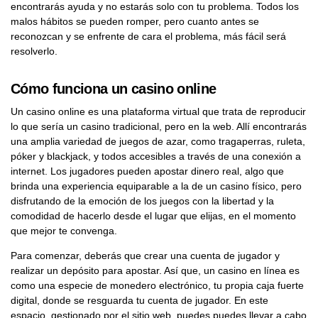
encontrarás ayuda y no estarás solo con tu problema. Todos los
malos hábitos se pueden romper, pero cuanto antes se
reconozcan y se enfrente de cara el problema, más fácil será
resolverlo.
Cómo funciona un casino online
Un casino online es una plataforma virtual que trata de reproducir
lo que sería un casino tradicional, pero en la web. Allí encontrarás
una amplia variedad de juegos de azar, como tragaperras, ruleta,
póker y blackjack, y todos accesibles a través de una conexión a
internet. Los jugadores pueden apostar dinero real, algo que
brinda una experiencia equiparable a la de un casino físico, pero
disfrutando de la emoción de los juegos con la libertad y la
comodidad de hacerlo desde el lugar que elijas, en el momento
que mejor te convenga.
Para comenzar, deberás que crear una cuenta de jugador y
realizar un depósito para apostar. Así que, un casino en línea es
como una especie de monedero electrónico, tu propia caja fuerte
digital, donde se resguarda tu cuenta de jugador. En este
espacio, gestionado por el sitio web, puedes puedes llevar a cabo