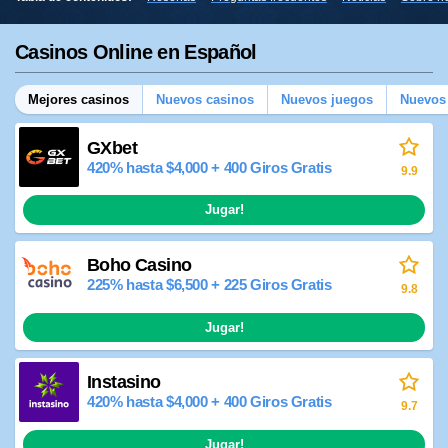
Casinos Online en Español
Mejores casinos
Nuevos casinos
Nuevos juegos
Nuevos
GXbet
420% hasta $4,000 + 400 Giros Gratis
9.9
Jugar!
Boho Casino
225% hasta $6,500 + 225 Giros Gratis
9.8
Jugar!
Instasino
420% hasta $4,000 + 400 Giros Gratis
9.7
Jugar!