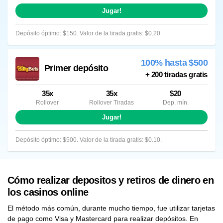
Jugar!
Depósito óptimo: $150. Valor de la tirada gratis: $0.20.
100% hasta $500
Primer depósito
+ 200 tiradas gratis
35x
35x
$20
Rollover
Rollover Tiradas
Dep. mín.
Jugar!
Depósito óptimo: $500. Valor de la tirada gratis: $0.10.
Cómo realizar depositos y retiros de dinero en
los casinos online
El método más común, durante mucho tiempo, fue utilizar tarjetas
de pago como Visa y Mastercard para realizar depósitos. En