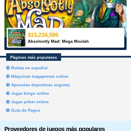
$15,234,596
Absolootly Mad: Mega Moolah
Páginas más populares
Ruleta en español
Máquinas tragaperras online
Apuestas deportivas seguras
Jugar bingo online
Jugar póker online
Guía de Pagos
Proveedores de juegos más populares