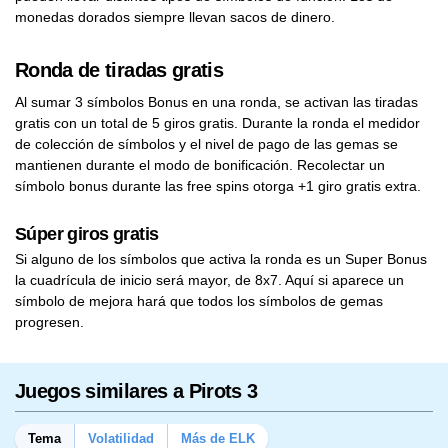
monedas dorados siempre llevan sacos de dinero.
Ronda de tiradas gratis
Al sumar 3 símbolos Bonus en una ronda, se activan las tiradas
gratis con un total de 5 giros gratis. Durante la ronda el medidor
de colección de símbolos y el nivel de pago de las gemas se
mantienen durante el modo de bonificación. Recolectar un
símbolo bonus durante las free spins otorga +1 giro gratis extra.
Súper giros gratis
Si alguno de los símbolos que activa la ronda es un Super Bonus
la cuadrícula de inicio será mayor, de 8x7. Aquí si aparece un
símbolo de mejora hará que todos los símbolos de gemas
progresen.
Juegos similares a Pirots 3
Tema
Volatilidad
Más de ELK