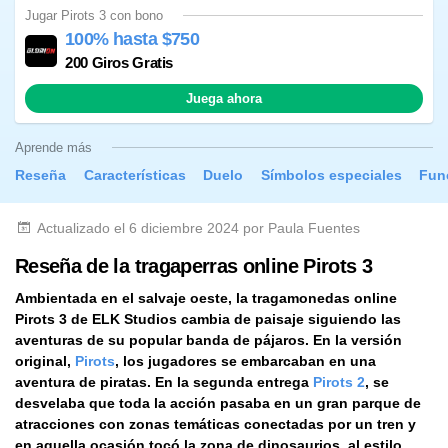
Jugar Pirots 3 con bono
100% hasta $750
200 Giros Gratis
Juega ahora
Aprende más
Reseña
Características
Duelo
Símbolos especiales
Fun
Actualizado el 6 diciembre 2024 por Paula Fuentes
Reseña de la tragaperras online Pirots 3
Ambientada en el salvaje oeste, la tragamonedas online
Pirots 3 de ELK Studios cambia de paisaje siguiendo las
aventuras de su popular banda de pájaros. En la versión
original,
Pirots
, los jugadores se embarcaban en una
aventura de piratas. En la segunda entrega
Pirots 2
, se
desvelaba que toda la acción pasaba en un gran parque de
atracciones con zonas temáticas conectadas por un tren y
en aquella ocasión tocó la zona de dinosaurios, al estilo