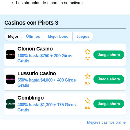
Los símbolos de dinamita se activan.
Casinos con Pirots 3
Mejor
Últimos
Mejor bono
Juegos
Glorion Casino
Juega ahora
100% hasta $750 + 200 Giros
7.7
Gratis
Lussurio Casino
Juega ahora
550% hasta $4,000 + 400 Giros
9.5
Gratis
Gomblingo
Juega ahora
400% hasta $1,300 + 175 Giros
8.6
Gratis
Mejores casinos online