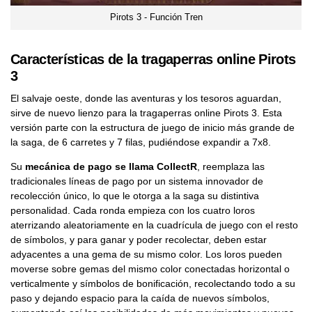
Pirots 3 - Función Tren
Características de la tragaperras online Pirots
3
El salvaje oeste, donde las aventuras y los tesoros aguardan,
sirve de nuevo lienzo para la tragaperras online Pirots 3. Esta
versión parte con la estructura de juego de inicio más grande de
la saga, de 6 carretes y 7 filas, pudiéndose expandir a 7x8.
Su
mecánica de pago se llama CollectR
, reemplaza las
tradicionales líneas de pago por un sistema innovador de
recolección único, lo que le otorga a la saga su distintiva
personalidad. Cada ronda empieza con los cuatro loros
aterrizando aleatoriamente en la cuadrícula de juego con el resto
de símbolos, y para ganar y poder recolectar, deben estar
adyacentes a una gema de su mismo color. Los loros pueden
moverse sobre gemas del mismo color conectadas horizontal o
verticalmente y símbolos de bonificación, recolectando todo a su
paso y dejando espacio para la caída de nuevos símbolos,