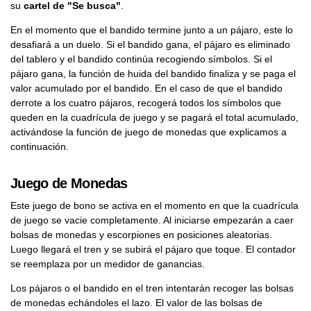
su
cartel de "Se busca"
.
En el momento que el bandido termine junto a un pájaro, este lo
desafiará a un duelo. Si el bandido gana, el pájaro es eliminado
del tablero y el bandido continúa recogiendo símbolos. Si el
pájaro gana, la función de huida del bandido finaliza y se paga el
valor acumulado por el bandido. En el caso de que el bandido
derrote a los cuatro pájaros, recogerá todos los símbolos que
queden en la cuadrícula de juego y se pagará el total acumulado,
activándose la función de juego de monedas que explicamos a
continuación.
Juego de Monedas
Este juego de bono se activa en el momento en que la cuadrícula
de juego se vacie completamente. Al iniciarse empezarán a caer
bolsas de monedas y escorpiones en posiciones aleatorias.
Luego llegará el tren y se subirá el pájaro que toque. El contador
se reemplaza por un medidor de ganancias.
Los pájaros o el bandido en el tren intentarán recoger las bolsas
de monedas echándoles el lazo. El valor de las bolsas de