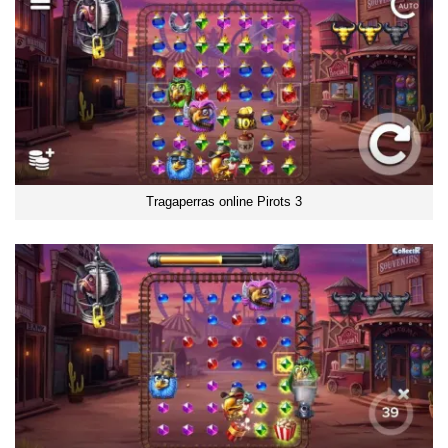
Tragaperras online Pirots 3