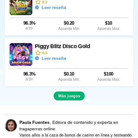
9.3
Leer reseña
96.3%
$0.20
$10
RTP
Apuesta Min.
Apuesta Max.
Piggy Blitz Disco Gold
8.5
Leer reseña
96.3%
$0.10
$100
RTP
Apuesta Min.
Apuesta Max.
Más juegos
Paula Fuentes
Editora de contenido y experta en
tragaperras online
Varios años a la caza de bonos de casino en línea y testeando