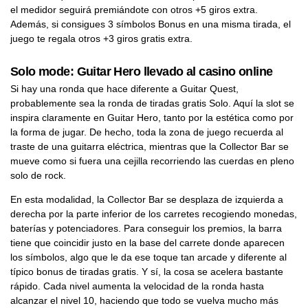
el medidor seguirá premiándote con otros +5 giros extra.
Además, si consigues 3 símbolos Bonus en una misma tirada, el
juego te regala otros +3 giros gratis extra.
Solo mode: Guitar Hero llevado al casino online
Si hay una ronda que hace diferente a Guitar Quest,
probablemente sea la ronda de tiradas gratis Solo. Aquí la slot se
inspira claramente en Guitar Hero, tanto por la estética como por
la forma de jugar. De hecho, toda la zona de juego recuerda al
traste de una guitarra eléctrica, mientras que la Collector Bar se
mueve como si fuera una cejilla recorriendo las cuerdas en pleno
solo de rock.
En esta modalidad, la Collector Bar se desplaza de izquierda a
derecha por la parte inferior de los carretes recogiendo monedas,
baterías y potenciadores. Para conseguir los premios, la barra
tiene que coincidir justo en la base del carrete donde aparecen
los símbolos, algo que le da ese toque tan arcade y diferente al
típico bonus de tiradas gratis. Y sí, la cosa se acelera bastante
rápido. Cada nivel aumenta la velocidad de la ronda hasta
alcanzar el nivel 10, haciendo que todo se vuelva mucho más