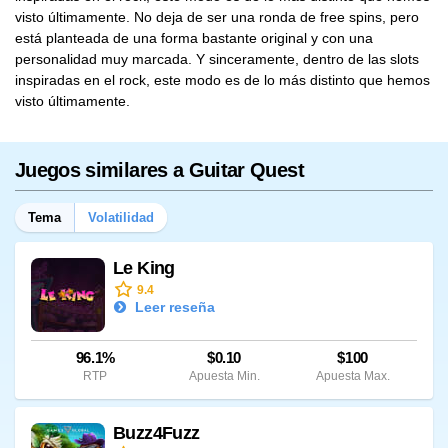
visto últimamente. No deja de ser una ronda de free spins, pero
está planteada de una forma bastante original y con una
personalidad muy marcada. Y sinceramente, dentro de las slots
inspiradas en el rock, este modo es de lo más distinto que hemos
visto últimamente.
Juegos similares a Guitar Quest
Tema
Volatilidad
Le King
9.4
Leer reseña
96.1%
$0.10
$100
RTP
Apuesta Min.
Apuesta Max.
Buzz4Fuzz