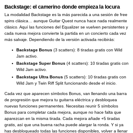
Backstage: el camerino donde empieza la locura
La modalidad Backstage es la más parecida a una sesión de free
spins clásica… aunque Guitar Quest nunca hace nada realmente
clásico. Aquí las funciones del Equalizer se vuelven persistentes y
cada nueva mejora convierte la partida en un concierto cada vez
más salvaje. Dependiendo de la versión activada recibirás:
Backstage Bonus
(3 scatters): 8 tiradas gratis con Wild
Jam activo.
Backstage Super Bonus
(4 scatters): 10 tiradas gratis con
Wild Jam activo.
Backstage Ultra Bonus
(5 scatters): 10 tiradas gratis con
Wild Jam y Twin Riff Split funcionando desde el inicio.
Cada vez que aparecen símbolos Bonus, van llenando una barra
de progresión que mejora tu guitarra eléctrica y desbloquea
nuevas funciones permanentes. Necesitas reunir 5 símbolos
Bonus para completar cada mejora, aunque no hace falta que
aparezcan en la misma tirada. Cada mejora añade +5 tiradas
gratis, así que una buena racha puede alargar la ronda. Y si ya
has desbloqueado todas las funciones disponibles, volver a llenar