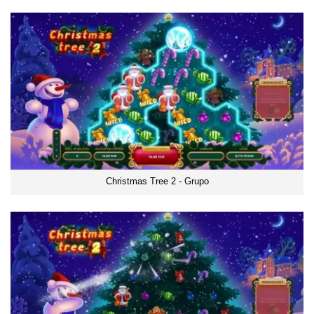
Christmas Tree 2 - Grupo