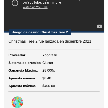
Juego de casino Christmas Tree 2
Christmas Tree 2 fue lanzada en diciembre 2021
Proveedor
Yggdrasil
Sistema de premios
Cluster
Ganancia Máxima
25 000x
Apuesta mínima
$0.40
Apuesta máxima
$400.00