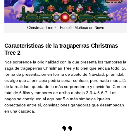
Christmas Tree 2 - Función Muñeco de Nieve
Características de la tragaperras Christmas
Tree 2
Nos sorprende la originalidad con la que presenta los tambores la
saga de tragaperras Christmas Tree y lo bien que encaja todo. Su
forma de presentación en forma de abeto de Navidad, piramidal,
es algo que al principio podría sonar confuso, pero nada más allá
de la realidad, queda de lo más sorprendente y navideño. Con un
total de 6 filas y tambores de arriba a abajo 2-3-4-5-6-7. Los
pagos se consiguen al agrupar 5 o más símbolos iguales
conectados entre sí, convinaciones ganadoras que desembacan
en una cascada.