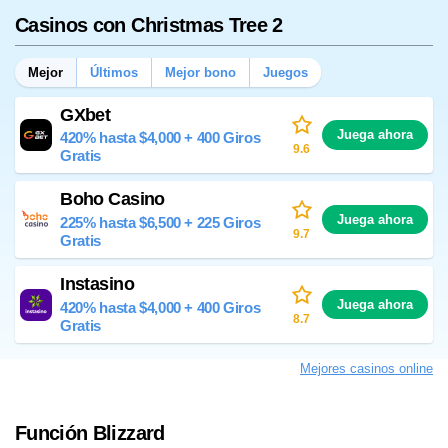
Casinos con Christmas Tree 2
Mejor
Últimos
Mejor bono
Juegos
GXbet
Juega ahora
420% hasta $4,000 + 400 Giros
9.6
Gratis
Boho Casino
Juega ahora
225% hasta $6,500 + 225 Giros
9.7
Gratis
Instasino
Juega ahora
420% hasta $4,000 + 400 Giros
8.7
Gratis
Mejores casinos online
Función Blizzard