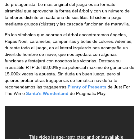
de protagonista. Lo más original del juego es su formato
piramidal que aprovecha la forma del árbol y con un número de
tambores distinto en cada una de sus filas. El sistema pago
mediante grupos (clúster) y las cascada funcionan de maravilla.
En los símbolos que adornan el árbol encontraremos ángeles,
Papas Noel, caramelos, campanillas y bolas de colores. Además,
durante todo el juego, en el lateral izquierdo nos acompaña un
divertido hombre de nieve, que nos ayudará con algunas
funciones y festejará con nosotros las victorias. Destaca su
irresistible RTP del 98,03% y su potencial máximo de ganancia de
15.000x veces la apuesta. Sin duda un buen juego, pero si
quieres probar otras tragaperras de temática navideña te
recomendamos las tragaperras
Plenty of Presents
de Just For
The Win o
Santa's Wonderland
de Pragmatic Play.