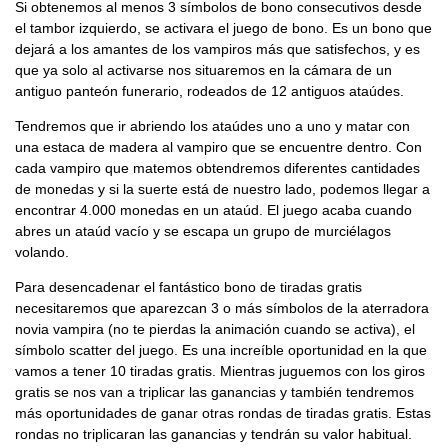
Si obtenemos al menos 3 símbolos de bono consecutivos desde
el tambor izquierdo, se activara el juego de bono. Es un bono que
dejará a los amantes de los vampiros más que satisfechos, y es
que ya solo al activarse nos situaremos en la cámara de un
antiguo panteón funerario, rodeados de 12 antiguos ataúdes.
Tendremos que ir abriendo los ataúdes uno a uno y matar con
una estaca de madera al vampiro que se encuentre dentro. Con
cada vampiro que matemos obtendremos diferentes cantidades
de monedas y si la suerte está de nuestro lado, podemos llegar a
encontrar 4.000 monedas en un ataúd. El juego acaba cuando
abres un ataúd vacío y se escapa un grupo de murciélagos
volando.
Para desencadenar el fantástico bono de tiradas gratis
necesitaremos que aparezcan 3 o más símbolos de la aterradora
novia vampira (no te pierdas la animación cuando se activa), el
símbolo scatter del juego. Es una increíble oportunidad en la que
vamos a tener 10 tiradas gratis. Mientras juguemos con los giros
gratis se nos van a triplicar las ganancias y también tendremos
más oportunidades de ganar otras rondas de tiradas gratis. Estas
rondas no triplicaran las ganancias y tendrán su valor habitual.