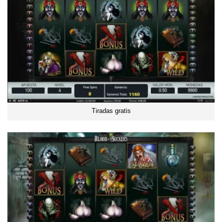
Tiradas gratis