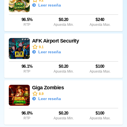
9.2
Leer reseña
96.5%
$0.20
$240
RTP
Apuesta Min.
Apuesta Max.
AFK Airport Security
9.1
Leer reseña
96.1%
$0.20
$100
RTP
Apuesta Min.
Apuesta Max.
Giga Zombies
8.9
Leer reseña
96.0%
$0.20
$100
RTP
Apuesta Min.
Apuesta Max.