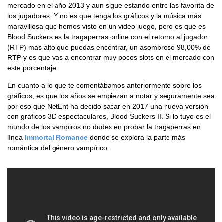
mercado en el año 2013 y aun sigue estando entre las favorita de
los jugadores. Y no es que tenga los gráficos y la música más
maravillosa que hemos visto en un video juego, pero es que es
Blood Suckers es la tragaperras online con el retorno al jugador
(RTP) más alto que puedas encontrar, un asombroso 98,00% de
RTP y es que vas a encontrar muy pocos slots en el mercado con
este porcentaje.
En cuanto a lo que te comentábamos anteriormente sobre los
gráficos, es que los años se empiezan a notar y seguramente sea
por eso que NetEnt ha decido sacar en 2017 una nueva versión
con gráficos 3D espectaculares, Blood Suckers II. Si lo tuyo es el
mundo de los vampiros no dudes en probar la tragaperras en
línea
Immortal Romance
donde se explora la parte más
romántica del género vampírico.