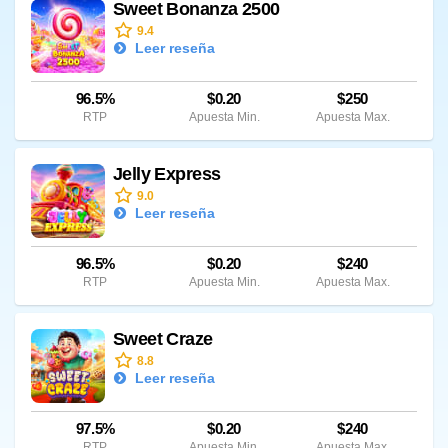
Sweet Bonanza 2500
9.4
Leer reseña
96.5%
$0.20
$250
RTP
Apuesta Min.
Apuesta Max.
Jelly Express
9.0
Leer reseña
96.5%
$0.20
$240
RTP
Apuesta Min.
Apuesta Max.
Sweet Craze
8.8
Leer reseña
97.5%
$0.20
$240
RTP
Apuesta Min.
Apuesta Max.