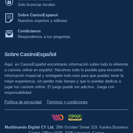
Solo licencias locales
Sobre CasinoEspanol
Nuestros expertos y editores
Contáctanos
Respondemos a tus preguntas
Sobre CasinoEspañol
Aquí, en CasinoEspañol encontrarás información sobre todo lo referente
a casinos online en español. Hacemos todo lo posible para encontrar
información imparcial y entregarte todo esto para que puedas tener la
mejor experiencia, sin perder más tiempo y que lo puedas dedicar a
jugar tus casinos online. El juego puede ser adictivo. Juega con
responsabilidad.
Política de privacidad
Términos y condiciones
Multibrands Digital CY Ltd
, 28th October Street 319, Kanika Business
Center, Office 101B, 3105 Limassol, Cyprus