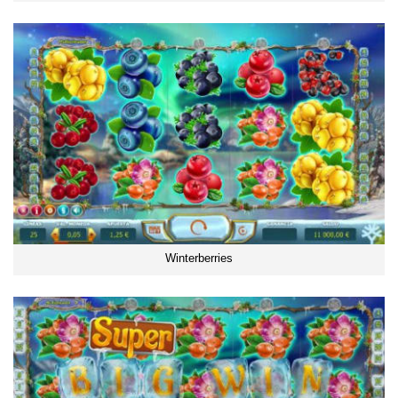
Winterberries