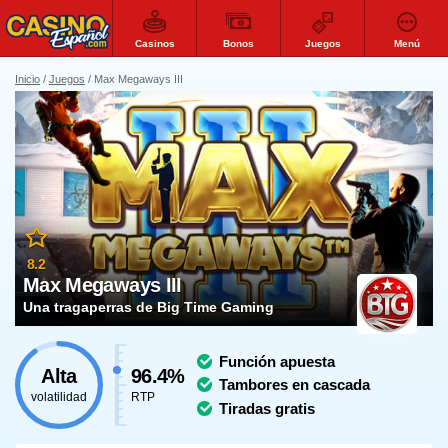
Casinos
Bonos
Juegos
Menú
Inicio
Juegos
Max Megaways III
8.2
Max Megaways III
Una tragaperras de Big Time Gaming
Función apuesta
Alta
96.4%
Tambores en cascada
volatilidad
RTP
Tiradas gratis