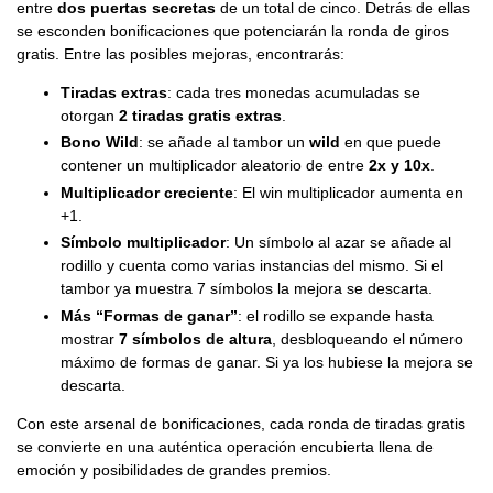
entre
dos puertas secretas
de un total de cinco. Detrás de ellas
se esconden bonificaciones que potenciarán la ronda de giros
gratis. Entre las posibles mejoras, encontrarás:
Tiradas extras
: cada tres monedas acumuladas se
otorgan
2 tiradas gratis extras
.
Bono Wild
: se añade al tambor un
wild
en que puede
contener un multiplicador aleatorio de entre
2x y 10x
.
Multiplicador creciente
: El win multiplicador aumenta en
+1.
Símbolo multiplicador
: Un símbolo al azar se añade al
rodillo y cuenta como varias instancias del mismo. Si el
tambor ya muestra 7 símbolos la mejora se descarta.
Más “Formas de ganar”
: el rodillo se expande hasta
mostrar
7 símbolos de altura
, desbloqueando el número
máximo de formas de ganar. Si ya los hubiese la mejora se
descarta.
Con este arsenal de bonificaciones, cada ronda de tiradas gratis
se convierte en una auténtica operación encubierta llena de
emoción y posibilidades de grandes premios.