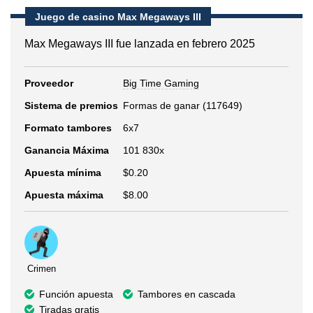
Juego de casino Max Megaways III
Max Megaways III fue lanzada en febrero 2025
Proveedor
Big Time Gaming
Sistema de premios
Formas de ganar (117649)
Formato tambores
6x7
Ganancia Máxima
101 830x
Apuesta mínima
$0.20
Apuesta máxima
$8.00
Crimen
Función apuesta
Tambores en cascada
Tiradas gratis