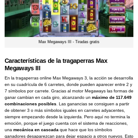
Max Megaways III - Tiradas gratis
Características de la tragaperras Max
Megaways III
En la tragaperras online Max Megaways 3, la acción se desarrolla
en su cuadrícula de 6 carretes, donde pueden aparecer entre 2 y
7 símbolos por carrete. Gracias al motor Megaways las formas de
ganar cambian en cada giro, alcanzando un
máximo de 117.649
combinaciones posibles
. Las ganancias se consiguen a partir
de obtener 3 o más símbolos iguales en carretes adyacentes,
siempre empezando desde la izquierda. Pero aquí no termina la
emoción, porque el juego cuenta con el sistema de reacciones,
una
mecánica en cascada
que hace que los símbolos
ganadores desaparezcan para dejar espacio a otros nuevos. Esto