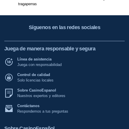
tragaperras
Síguenos en las redes sociales
Juega de manera responsable y segura
Línea de asistencia
Juega con responsabilidad
Control de calidad
Solo licencias locales
Sobre CasinoEspanol
Nuestros expertos y editores
Contáctanos
Respondemos a tus preguntas
Sobre CasinoEspañol