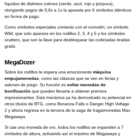
líquidos de distintos colores (verde, azul, rojo y púrpura),
otorgando pagos de 0,6x a 1x la apuesta por 6 símbolos idénticos
en forma de pago.
Como símbolos especiales contarás con el comodín, un símbolo
Wild, que solo aparece en los rodillos 2, 3, 4 y 5 y los símbolos
scatters, que son la llave para desbloquear las codiciadas tiradas
gratis.
MegaDozer
Sobre los rodillos te espera una emocionante
máquina
empujamonedas
, como las clásicas que se ven en ferias y
salones de juego. Su función es
soltar monedas de
bonificación
que pueden llevarte a obtener premios
impresionantes. Esta mecánica ya ha demostrado su potencial en
otros títulos de BTG, como Bonanza Falls o Danger High Voltage
2 y ahora regresa en la tercera de la saga de tragamonedas Max
Megaways.
Si cae una moneda de oro, todos los rodillos se expanden a 7
símbolos de altura, activando así el máximo de Megaways y