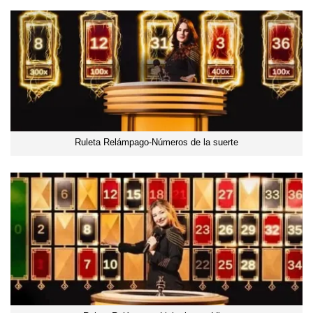
Ruleta Relámpago-Números de la suerte