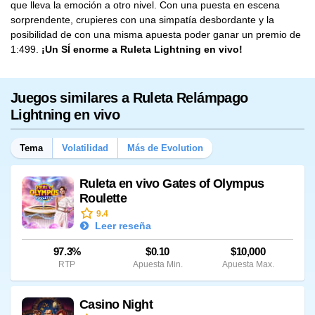
que lleva la emoción a otro nivel. Con una puesta en escena
sorprendente, crupieres con una simpatía desbordante y la
posibilidad de con una misma apuesta poder ganar un premio de
1:499.
¡Un SÍ enorme a Ruleta Lightning en vivo!
Juegos similares a Ruleta Relámpago
Lightning en vivo
Tema
Volatilidad
Más de Evolution
Ruleta en vivo Gates of Olympus
Roulette
9.4
Leer reseña
97.3%
$0.10
$10,000
RTP
Apuesta Min.
Apuesta Max.
Casino Night