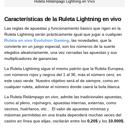
Ruleta Relámpago Lightning en Vivo
Características de la Ruleta Lightning en vivo
Las reglas de apuestas y funcionamiento básico que rigen en la
Ruleta Lightning serán prácticamente igual que jugar a cualquier
Ruleta en vivo Evolution Gaming
, las novedades, que la
convierte en un juego especial, son los números de la suerte
elegidos aleatoriamente, una vez cerradas las apuestas y sus
multiplicadores de ganancias.
La Ruleta Lightning sigue el mismo patrón que la Ruleta Europea,
con números rojos y negros del 1 al 36, más el número cero, en
este caso verde. Nuestro objetivo será el de siempre, como en
cualquier ruleta, adivinar el número donde caerá la bola blanca.
La Ruleta Relámpago en vivo, admite las tradicionales apuestas,
como al pleno, rojo/negro, apuestas internas, externas, como
vecinos, huérfanos, etc… El valor de apuestas mínimas y
máximas permitidas en una tirada dependerá muchas veces del
casino en línea que elijas, oscilarán entre los
0,20$
y los
10.000$.