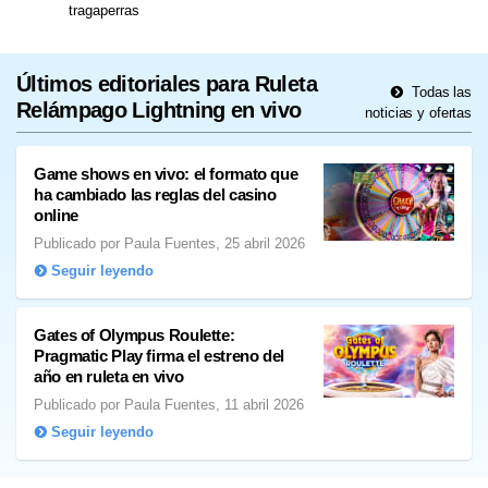
tragaperras
Últimos editoriales para Ruleta
Todas las
Relámpago Lightning en vivo
noticias y ofertas
Game shows en vivo: el formato que
ha cambiado las reglas del casino
online
Publicado por Paula Fuentes, 25 abril 2026
Seguir leyendo
Gates of Olympus Roulette:
Pragmatic Play firma el estreno del
año en ruleta en vivo
Publicado por Paula Fuentes, 11 abril 2026
Seguir leyendo