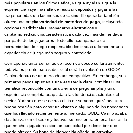
más populares en los últimos años, ya que ayudan a que la
experiencia vaya más allá de realizar depósitos y jugar a las
tragamonedas o a las mesas de casino. El operador también
ofrece una amplia
variedad de métodos de pago
, incluyendo
opciones tradicionales, monederos electrónicos y
criptomonedas
, una característica cada vez más demandada
por parte de los jugadores. Todo ello acompañado de
herramientas de juego responsable destinadas a fomentar una
experiencia de juego más segura y controlada.
Con apenas unas semanas de recorrido desde su lanzamiento,
todavía es pronto para saber cuál será la evolución de GODZ
Casino dentro de un mercado tan competitivo. Sin embargo, sus
primeros pasos apuntan a una estrategia clara: combinar una
temática reconocible con una oferta de juego amplia y una
experiencia completa adaptada a las tendencias actuales del
sector. Y ahora que se acerca el fin de semana, quizá sea una
buena ocasión para echar un vistazo a algunas de las novedades
que han llegado recientemente al mercado. GODZ Casino acaba
de aterrizar en el sector y todavía se encuentra en esa fase en la
que muchos jugadores sienten curiosidad por descubrir qué
puede ofrecer. Su bono de bienvenida añade un atractivo