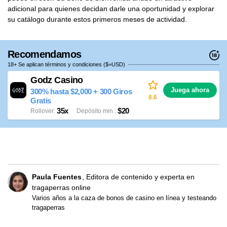
adicional para quienes decidan darle una oportunidad y explorar
su catálogo durante estos primeros meses de actividad.
Recomendamos
18+ Se aplican términos y condiciones ($=USD)
Godz Casino
Juega ahora
300% hasta $2,000 + 300 Giros
8.6
Gratis
35x
$20
Rollover
Depósito min.
Paula Fuentes
Editora de contenido y experta en
tragaperras online
Varios años a la caza de bonos de casino en línea y testeando
tragaperras