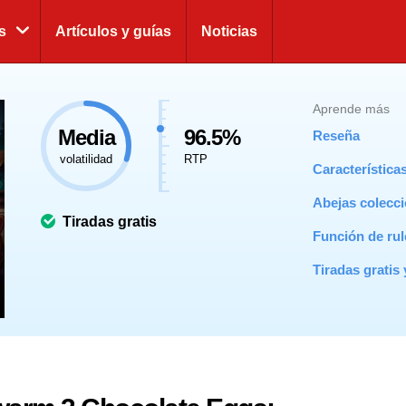
s
Artículos y guías
Noticias
Aprende más
Media
96.5%
Reseña
volatilidad
RTP
Característica
Abejas colecc
Tiradas gratis
Función de rul
Tiradas gratis