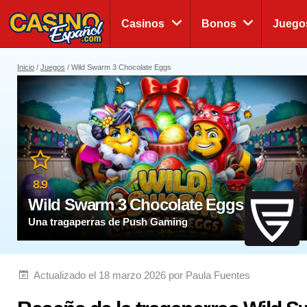
Casinos
Bonos
Juego
Inicio
Juegos
Wild Swarm 3 Chocolate Eggs
8.9
Wild Swarm 3 Chocolate Eggs
Una tragaperras de Push Gaming
Actualizado el 18 marzo 2026 por Paula Fuentes