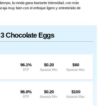
 tiempo, la ronda gana bastante intensidad, con más
caja muy bien con el enfoque ligero y entretenido de
 3 Chocolate Eggs
96.1%
$0.20
$60
RTP
Apuesta Min.
Apuesta Max.
96.0%
$0.20
$100
RTP
Apuesta Min.
Apuesta Max.