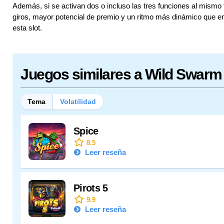
Además, si se activan dos o incluso las tres funciones al mismo
giros, mayor potencial de premio y un ritmo más dinámico que en
esta slot.
Juegos similares a Wild Swarm
Tema
Volatilidad
Spice
8.5
Leer reseña
Pirots 5
9.9
Leer reseña