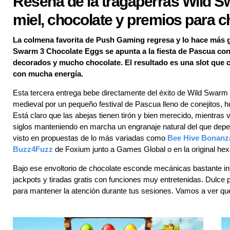
Reseña de la tragaperras Wild 
miel, chocolate y premios para 
La colmena favorita de Push Gaming regresa y lo hace más g
Swarm 3 Chocolate Eggs se apunta a la fiesta de Pascua con
decorados y mucho chocolate. El resultado es una slot que ce
con mucha energía.
Esta tercera entrega bebe directamente del éxito de Wild Swarm 
medieval por un pequeño festival de Pascua lleno de conejitos, 
Está claro que las abejas tienen tirón y bien merecido, mientras v
siglos manteniendo en marcha un engranaje natural del que de
visto en propuestas de lo más variadas como
Bee Hive Bonanz
Buzz4Fuzz
de Foxium junto a Games Global o en la original he
Bajo ese envoltorio de chocolate esconde mecánicas bastante int
jackpots y tiradas gratis con funciones muy entretenidas. Dulce 
para mantener la atención durante tus sesiones. Vamos a ver qu