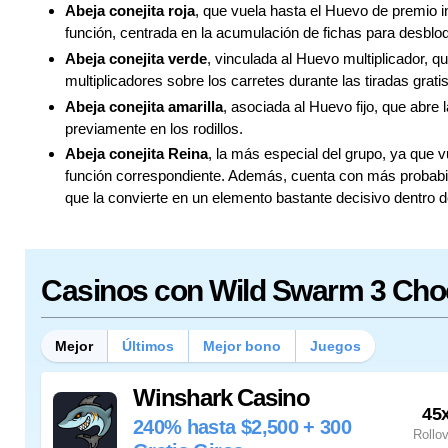
Abeja conejita roja
, que vuela hasta el Huevo de premio i
función, centrada en la acumulación de fichas para desblo
Abeja conejita verde
, vinculada al Huevo multiplicador, q
multiplicadores sobre los carretes durante las tiradas gratis
Abeja conejita amarilla
, asociada al Huevo fijo, que abr
previamente en los rodillos.
Abeja conejita Reina
, la más especial del grupo, ya que v
función correspondiente. Además, cuenta con más probabili
que la convierte en un elemento bastante decisivo dentro del
Casinos con Wild Swarm 3 Cho
Mejor
Últimos
Mejor bono
Juegos
Winshark Casino
45
240% hasta $2,500 + 300
Rollo