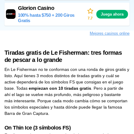
Glorion Casino
Juega ahora
100% hasta $750 + 200 Giros
7.7
Gratis
Mejores casinos online
Tiradas gratis de Le Fisherman: tres formas
de pescar a lo grande
En Le Fisherman no te conformas con una ronda de giros gratis y
listo. Aquí tienes 3 modos distintos de tiradas gratis y cuál se
active dependerá de los símbolos FS que consigas en el juego
base. Todas
empiezan con 10 tiradas gratis
. Pero a partir de
ahí el lago se vuelve más profundo, más peligroso y bastante
más interesante. Porque cada modo cambia cómo se comportan
los símbolos especiales y hasta dónde puede llegar la famosa
Barra de Gran Captura.
On Thin Ice (3 símbolos FS)