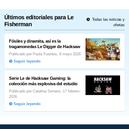
Últimos editoriales para Le
Todas las noticias y
Fisherman
ofertas
Fósiles y dinamita, así es la
tragamonedas Le Digger de Hacksaw
Publicado por Paula Fuentes, 8 mayo 2026
Seguir leyendo
Serie Le de Hacksaw Gaming: la
colección más explosiva del estudio
Publicado por Catalina Serrano, 17 febrero
2026
Seguir leyendo