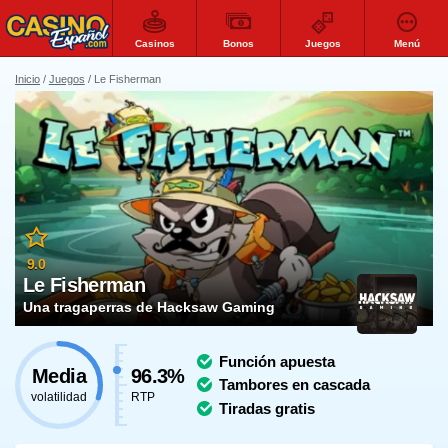
Casinos
Bonos
Juegos
Menú
Inicio
Juegos
Le Fisherman
9.0
Le Fisherman
Una tragaperras de Hacksaw Gaming
Función apuesta
Media
96.3%
Tambores en cascada
volatilidad
RTP
Tiradas gratis