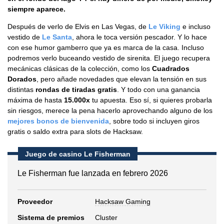
siempre aparece.
Después de verlo de Elvis en Las Vegas, de
Le Viking
e incluso
vestido de
Le Santa
, ahora le toca versión pescador. Y lo hace
con ese humor gamberro que ya es marca de la casa. Incluso
podremos verlo buceando vestido de sirenita. El juego recupera
mecánicas clásicas de la colección, como los
Cuadrados
Dorados
, pero añade novedades que elevan la tensión en sus
distintas
rondas de tiradas gratis
. Y todo con una ganancia
máxima de hasta
15.000x
tu apuesta. Eso sí, si quieres probarla
sin riesgos, merece la pena hacerlo aprovechando alguno de los
mejores bonos de bienvenida
, sobre todo si incluyen giros
gratis o saldo extra para slots de Hacksaw.
Juego de casino Le Fisherman
Le Fisherman fue lanzada en febrero 2026
Proveedor
Hacksaw Gaming
Sistema de premios
Cluster