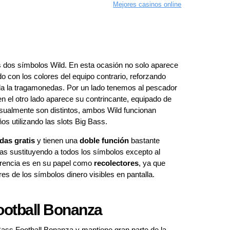
Mejores casinos online
s dos símbolos Wild. En esta ocasión no solo aparece
do con los colores del equipo contrario, reforzando
da la tragamonedas. Por un lado tenemos al pescador
 en el otro lado aparece su contrincante, equipado de
isualmente son distintos, ambos Wild funcionan
s utilizando las slots Big Bass.
das gratis
y tienen una
doble función
bastante
s sustituyendo a todos los símbolos excepto al
ferencia es en su papel como
recolectores
, ya que
 de los símbolos dinero visibles en pantalla.
Football Bonanza
 Bass Football Bonanza y mantiene gran parte de la