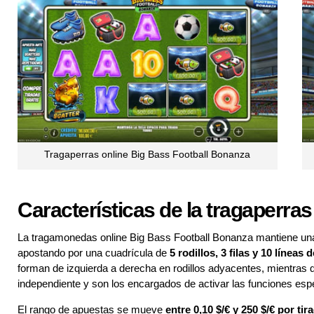
Tragaperras online Big Bass Football Bonanza
Características de la tragaperra
La tragamonedas online Big Bass Football Bonanza mantiene una 
apostando por una cuadrícula de
5 rodillos, 3 filas y 10 líneas 
forman de izquierda a derecha en rodillos adyacentes, mientras 
independiente y son los encargados de activar las funciones esp
El rango de apuestas se mueve
entre 0,10 $/€ y 250 $/€ por tir