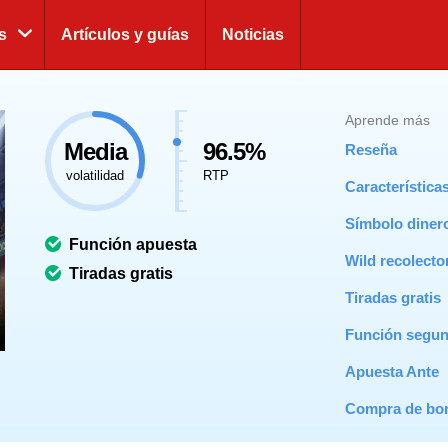
s
Artículos y guías
Noticias
Aprende más
Media
96.5%
Reseña
volatilidad
RTP
Característica
Símbolo diner
Función apuesta
Wild recolecto
Tiradas gratis
Tiradas gratis
Función segun
Apuesta Ante
Compra de bo