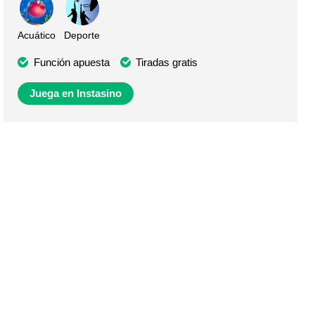
Acuático
Deporte
Función apuesta
Tiradas gratis
Juega en Instasino