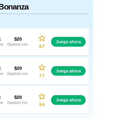
 Bonanza
x
$20
Juega ahora
ver
Depósito min.
8.7
x
$20
Juega ahora
ver
Depósito min.
7.7
x
$20
Juega ahora
ver
Depósito min.
8.6