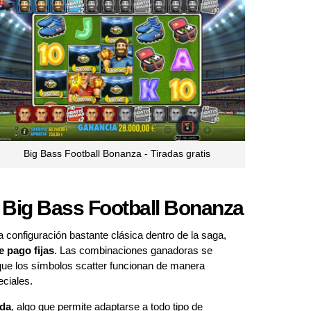
Big Bass Football Bonanza - Tiradas gratis
s Big Bass Football Bonanza
configuración bastante clásica dentro de la saga,
de pago fijas
. Las combinaciones ganadoras se
que los símbolos scatter funcionan de manera
eciales.
ada
, algo que permite adaptarse a todo tipo de