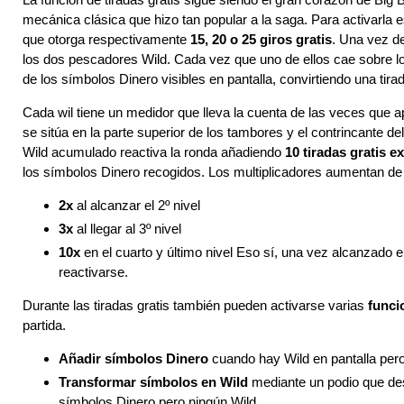
mecánica clásica que hizo tan popular a la saga. Para activarla
que otorga respectivamente
15, 20 o 25 giros gratis
. Una vez d
los dos pescadores Wild. Cada vez que uno de ellos cae sobre lo
de los símbolos Dinero visibles en pantalla, convirtiendo una ti
Cada wil tiene un medidor que lleva la cuenta de las veces que a
se sitúa en la parte superior de los tambores y el contrincante del
Wild acumulado reactiva la ronda añadiendo
10 tiradas gratis e
los símbolos Dinero recogidos. Los multiplicadores aumentan de 
2x
al alcanzar el 2º nivel
3x
al llegar al 3º nivel
10x
en el cuarto y último nivel Eso sí, una vez alcanzado el
reactivarse.
Durante las tiradas gratis también pueden activarse varias
funci
partida.
Añadir símbolos Dinero
cuando hay Wild en pantalla per
Transformar símbolos en Wild
mediante un podio que des
símbolos Dinero pero ningún Wild.