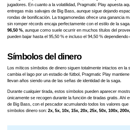
jugadores. En cuanto a la volatilidad, Pragmatic Play apuesta aqu
entregas más salvajes de Big Bass, aunque sigue dejando espaci
rondas de bonificación. La tragamonedas ofrece una ganancia 
sin romper récords encaja perfectamente con el estilo de la saga
96,50 %
, aunque como suele ocurrir en muchos títulos del provee
pueden bajar hasta el 95,50 % e incluso el 94,50 % dependiendo 
Símbolos del dinero
Los míticos símbolos de dinero siguen totalmente intactos en la 
cambia el lago por un estadio de fútbol, Pragmatic Play mantiene
llevan años siendo una de las señas de identidad de la saga.
Durante cualquier tirada, estos símbolos pueden aparecer mostr
únicamente se recogen durante la función de tiradas gratis. Ahí 
de Big Bass, con el pescador acumulando todos los valores que 
símbolos dinero son:
2x, 5x, 10x, 15x, 20x, 25x, 50x, 100x, 20