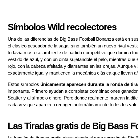
Símbolos Wild recolectores
Una de las diferencias de Big Bass Football Bonanza está en su
el clásico pescador de la saga, sino también un nuevo rival vesti
todavía más ese ambiente de partido competitivo que domina to
vestido de azul, y con un cinta sujetandole el pelo, mientras que
rojo, con la cabeza afeitada y diamantes en las orejas. Aunque v
exactamente igual y mantienen la mecánica clásica que llevan año
Estos símbolos
únicamente aparecen durante la ronda de tira
importante. Primero ayudan a completar combinaciones ganadora
Scatter y al símbolo dinero. Pero donde realmente marcan la di
cada vez que aparecen recogen automáticamente todos los valores
Las Tiradas gratis de Big Bass 
La función de tiradas gratis sigue siendo el gran corazón de Big