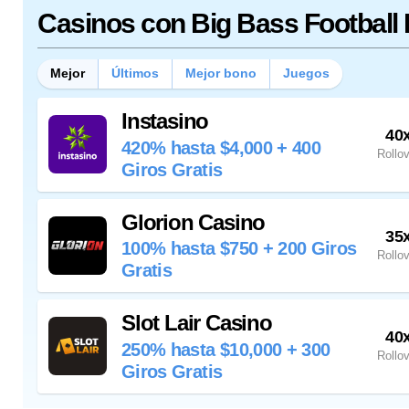
Casinos con Big Bass Football
Mejor
Últimos
Mejor bono
Juegos
Instasino
40
420% hasta $4,000 + 400
Rollo
Giros Gratis
Glorion Casino
35
100% hasta $750 + 200 Giros
Rollo
Gratis
Slot Lair Casino
40
250% hasta $10,000 + 300
Rollo
Giros Gratis