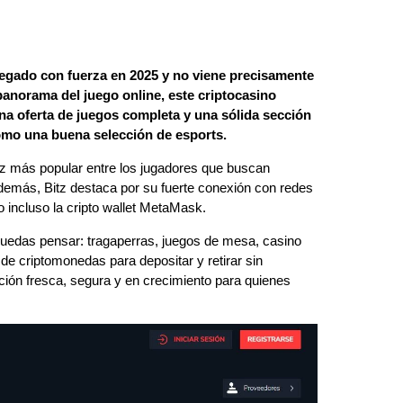
egado con fuerza en 2025 y no viene precisamente
anorama del juego online, este criptocasino
na oferta de juegos completa y una sólida sección
como una buena selección de esports.
ez más popular entre los jugadores que buscan
Además, Bitz destaca por su fuerte conexión con redes
o incluso la cripto wallet MetaMask.
puedas pensar: tragaperras, juegos de mesa, casino
de criptomonedas para depositar y retirar sin
ón fresca, segura y en crecimiento para quienes