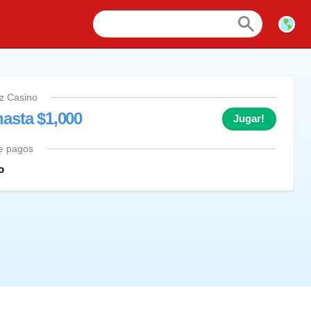
tz Casino
asta $1,000
Jugar!
e pagos
o