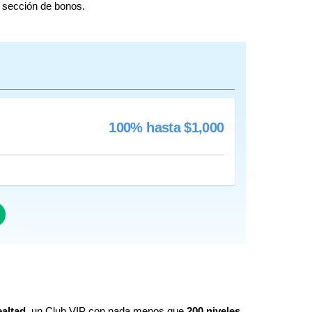
u sección de bonos.
100% hasta $1,000
ealtad
, un Club VIP con nada menos que
200 niveles
.