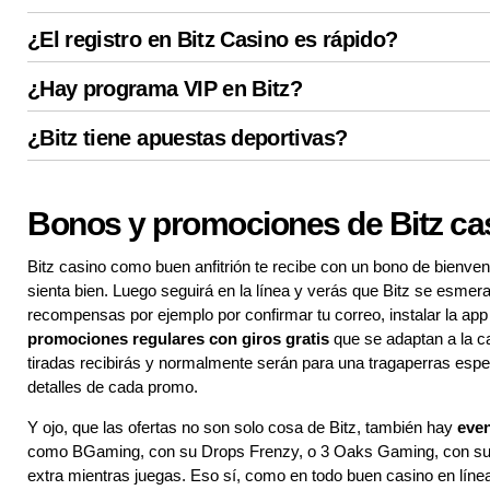
¿El registro en Bitz Casino es rápido?
¿Hay programa VIP en Bitz?
¿Bitz tiene apuestas deportivas?
Bonos y promociones de Bitz ca
Bitz casino como buen anfitrión te recibe con un bono de bienv
sienta bien. Luego seguirá en la línea y verás que Bitz se esmer
recompensas por ejemplo por confirmar tu correo, instalar la app
promociones regulares con giros gratis
que se adaptan a la c
tiradas recibirás y normalmente serán para una tragaperras espec
detalles de cada promo.
Y ojo, que las ofertas no son solo cosa de Bitz, también hay
eve
como BGaming, con su Drops Frenzy, o 3 Oaks Gaming, con sus
extra mientras juegas. Eso sí, como en todo buen casino en línea