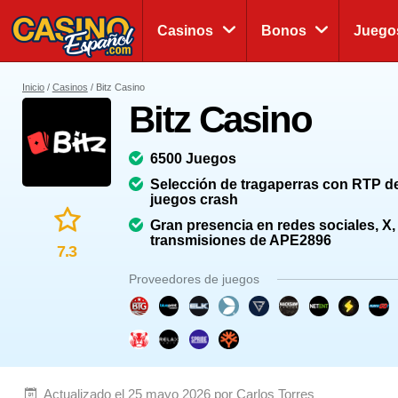
Casinos
Bonos
Juego
Inicio
Casinos
Bitz Casino
Bitz Casino
6500 Juegos
Selección de tragaperras con RTP de
juegos crash
Gran presencia en redes sociales, X,
transmisiones de APE2896
7.3
Proveedores de juegos
Actualizado el 25 mayo 2026 por Carlos Torres