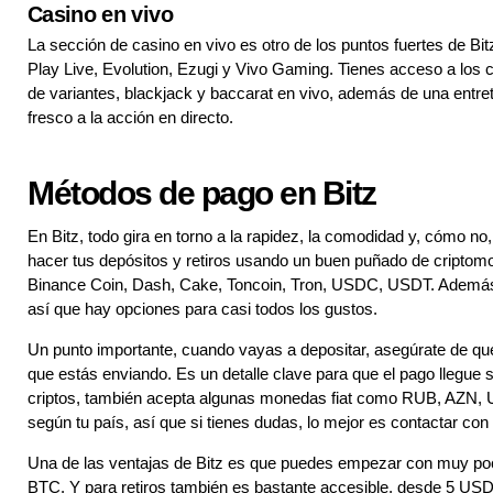
Casino en vivo
La sección de casino en vivo es otro de los puntos fuertes de B
Play Live, Evolution, Ezugi y Vivo Gaming. Tienes acceso a los c
de variantes, blackjack y baccarat en vivo, además de una entr
fresco a la acción en directo.
Métodos de pago en Bitz
En Bitz, todo gira en torno a la rapidez, la comodidad y, cómo n
hacer tus depósitos y retiros usando un buen puñado de criptomo
Binance Coin, Dash, Cake, Toncoin, Tron, USDC, USDT. Además, 
así que hay opciones para casi todos los gustos.
Un punto importante, cuando vayas a depositar, asegúrate de qu
que estás enviando. Es un detalle clave para que el pago llegue si
criptos, también acepta algunas monedas fiat como RUB, AZN, UA
según tu país, así que si tienes dudas, lo mejor es contactar con
Una de las ventajas de Bitz es que puedes empezar con muy p
BTC. Y para retiros también es bastante accesible, desde 5 U