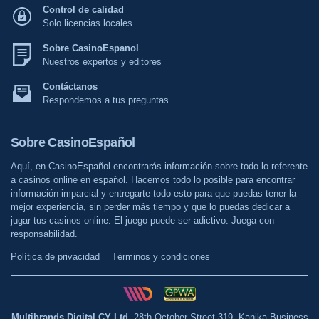
Control de calidad
Solo licencias locales
Sobre CasinoEspanol
Nuestros expertos y editores
Contáctanos
Respondemos a tus preguntas
Sobre CasinoEspañol
Aquí, en CasinoEspañol encontrarás información sobre todo lo referente
a casinos online en español. Hacemos todo lo posible para encontrar
información imparcial y entregarte todo esto para que puedas tener la
mejor experiencia, sin perder más tiempo y que lo puedas dedicar a
jugar tus casinos online. El juego puede ser adictivo. Juega con
responsabilidad.
Política de privacidad
Términos y condiciones
Multibrands Digital CY Ltd
, 28th October Street 319, Kanika Business