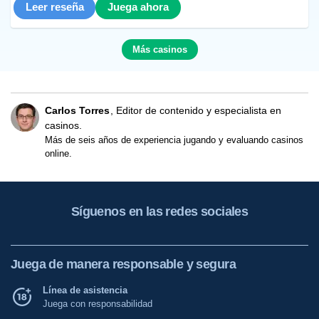
Leer reseña
Juega ahora
Más casinos
Carlos Torres
Editor de contenido y especialista en
casinos.
Más de seis años de experiencia jugando y evaluando casinos
online.
Síguenos en las redes sociales
Juega de manera responsable y segura
Línea de asistencia
Juega con responsabilidad