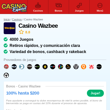
Casinos
Bonos
Juegos
Menú
Inicio
Casinos
Casino Wazbee
Casino Wazbee
8.8
4000 Juegos
Retiros rápidos, y comunicación clara
Variedad de bonos, cashback y rakeback
Proveedores de juegos
Bonos - Casino Wazbee
100% hasta $200
Jugar!
Para ayudarte a conseguir tu dulce recompensa de miel lo antes posible, el bono de
bienvenida se paga en cuotas del 10% durante el proceso de apuesta.