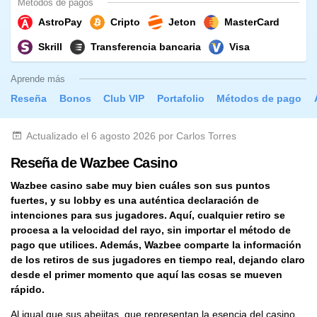
Métodos de pagos
AstroPay
Cripto
Jeton
MasterCard
Skrill
Transferencia bancaria
Visa
Aprende más
Reseña
Bonos
Club VIP
Portafolio
Métodos de pago
Actualizado el 6 agosto 2026 por Carlos Torres
Reseña de Wazbee Casino
Wazbee casino sabe muy bien cuáles son sus puntos
fuertes, y su lobby es una auténtica declaración de
intenciones para sus jugadores. Aquí, cualquier retiro se
procesa a la velocidad del rayo, sin importar el método de
pago que utilices. Además, Wazbee comparte la información
de los retiros de sus jugadores en tiempo real, dejando claro
desde el primer momento que aquí las cosas se mueven
rápido.
Al igual que sus abejitas, que representan la esencia del casino,