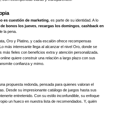
opia
o es cuestión de marketing
, es parte de su identidad. A lo
 de bonos los jueves
,
recargas los domingos
,
cashback en
e la pena.
lata, Oro y Platino, y cada escalón ofrece recompensas
o más interesante llega al alcanzar el nivel Oro, donde se
 más fieles con beneficios extra y atención personalizada.
online quiere construir una relación a largo plazo con sus
transmite confianza y mimo.
es una propuesta redonda, pensada para quienes valoran el
sas. Desde su impresionante catálogo de juegos hasta sus
nerte entretenido. Con su estilo inconfundible, su enfoque
ropio un hueco en nuestra lista de recomendados. Y, quién