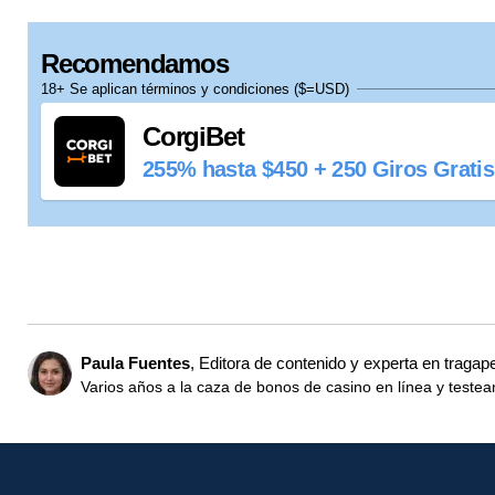
Recomendamos
18+ Se aplican términos y condiciones ($=USD)
CorgiBet
255% hasta $450 + 250 Giros Gratis
Paula Fuentes
Editora de contenido y experta en tragape
Varios años a la caza de bonos de casino en línea y teste