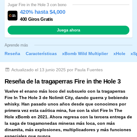
Jugar Fire in the Hole 3 con bono
420% hasta $4,000
400 Giros Gratis
Juega ahora
Aprende más
Reseña
Características
xBomb Wild Multiplier
xHole
xSp
Actualizado el 13 junio 2025 por Paula Fuentes
Reseña de la tragaperras Fire in the Hole 3
Vuelve el enano más loco del subsuelo con la tragaperras
Fire In The Hole 3 de Nolimit City, dando guerra y bebiendo
whisky. Han pasado unos años desde que conocimos por
primera vez esta caótica mina, fue con la slot Fire In The
Hole xBomb en 2021. Ahora regresa con la tercera entrega de
la saga de tragamonedas mineras más loca, con más
dinamita, más explosiones, multiplicadores y más funciones
especiales que nunca.