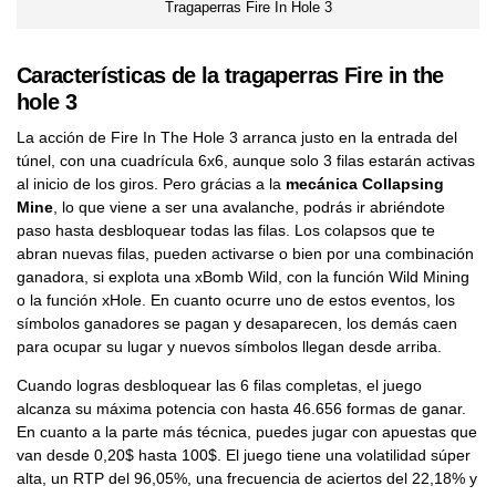
Tragaperras Fire In Hole 3
Características de la tragaperras Fire in the
hole 3
La acción de Fire In The Hole 3 arranca justo en la entrada del
túnel, con una cuadrícula 6x6, aunque solo 3 filas estarán activas
al inicio de los giros. Pero grácias a la
mecánica Collapsing
Mine
, lo que viene a ser una avalanche, podrás ir abriéndote
paso hasta desbloquear todas las filas. Los colapsos que te
abran nuevas filas, pueden activarse o bien por una combinación
ganadora, si explota una xBomb Wild, con la función Wild Mining
o la función xHole. En cuanto ocurre uno de estos eventos, los
símbolos ganadores se pagan y desaparecen, los demás caen
para ocupar su lugar y nuevos símbolos llegan desde arriba.
Cuando logras desbloquear las 6 filas completas, el juego
alcanza su máxima potencia con hasta 46.656 formas de ganar.
En cuanto a la parte más técnica, puedes jugar con apuestas que
van desde 0,20$ hasta 100$. El juego tiene una volatilidad súper
alta, un RTP del 96,05%, una frecuencia de aciertos del 22,18% y