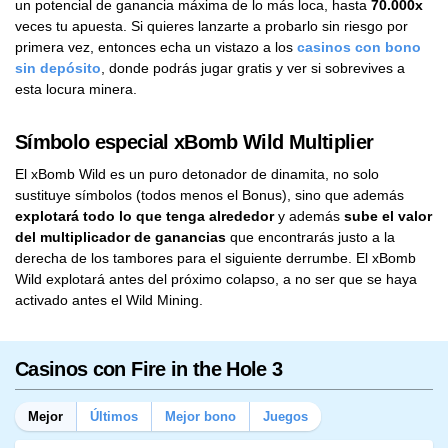
un potencial de ganancia máxima de lo más loca, hasta
70.000x
veces tu apuesta. Si quieres lanzarte a probarlo sin riesgo por
primera vez, entonces echa un vistazo a los
casinos con bono
sin depósito
, donde podrás jugar gratis y ver si sobrevives a
esta locura minera.
Símbolo especial xBomb Wild Multiplier
El xBomb Wild es un puro detonador de dinamita, no solo
sustituye símbolos (todos menos el Bonus), sino que además
explotará todo lo que tenga alrededor
y además
sube el valor
del multiplicador de ganancias
que encontrarás justo a la
derecha de los tambores para el siguiente derrumbe. El xBomb
Wild explotará antes del próximo colapso, a no ser que se haya
activado antes el Wild Mining.
Casinos con Fire in the Hole 3
Mejor
Últimos
Mejor bono
Juegos