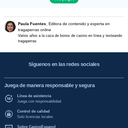
Paula Fuentes
Editora de contenido y experta en
tragaperras online
Varios años a la caza de bonos de casino en línea y testeando
tragaperras
Síguenos en las redes sociales
Juega de manera responsable y segura
Línea de asistencia
Juega con responsabilidad
Control de calidad
Solo licencias locales
Sobre CasinoEspanol