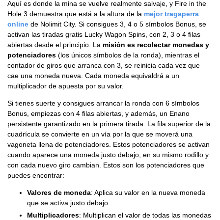
Aquí es donde la mina se vuelve realmente salvaje, y Fire in the
Hole 3 demuestra que está a la altura de la
mejor tragaperra
online
de Nolimit City. Si consigues 3, 4 o 5 símbolos Bonus, se
activan las tiradas gratis Lucky Wagon Spins, con 2, 3 o 4 filas
abiertas desde el principio. La
misión es recolectar monedas y
potenciadores
(los únicos símbolos de la ronda), mientras el
contador de giros que arranca con 3, se reinicia cada vez que
cae una moneda nueva. Cada moneda equivaldrá a un
multiplicador de apuesta por su valor.
Si tienes suerte y consigues arrancar la ronda con 6 símbolos
Bonus, empiezas con 4 filas abiertas, y además, un Enano
persistente garantizado en la primera tirada. La fila superior de la
cuadrícula se convierte en un vía por la que se moverá una
vagoneta llena de potenciadores. Estos potenciadores se activan
cuando aparece una moneda justo debajo, en su mismo rodillo y
con cada nuevo giro cambian. Estos son los potenciadores que
puedes encontrar:
Valores de moneda
: Aplica su valor en la nueva moneda
que se activa justo debajo.
Multiplicadores
: Multiplican el valor de todas las monedas