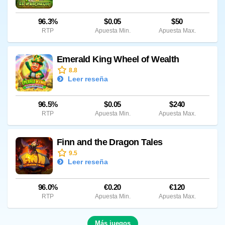
96.3%
$0.05
$50
RTP
Apuesta Min.
Apuesta Max.
Emerald King Wheel of Wealth
8.8
Leer reseña
96.5%
$0.05
$240
RTP
Apuesta Min.
Apuesta Max.
Finn and the Dragon Tales
9.5
Leer reseña
96.0%
€0.20
€120
RTP
Apuesta Min.
Apuesta Max.
Más juegos