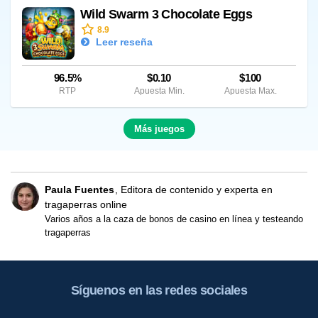
Wild Swarm 3 Chocolate Eggs
8.9
Leer reseña
96.5%
$0.10
$100
RTP
Apuesta Min.
Apuesta Max.
Más juegos
Paula Fuentes
Editora de contenido y experta en
tragaperras online
Varios años a la caza de bonos de casino en línea y testeando
tragaperras
Síguenos en las redes sociales