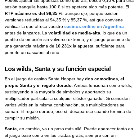
Podéis ajustar las apuestas como queráis, desde 0,10 € para una
sesión tranquila hasta 100 € si os apetece algo más potente. El
RTP máximo es del 96,35 %
, aunque ojo, porque existen
versiones reducidas al 94,35 % y 85,37 %, así que conviene
verificar la que ofrece vuestro
casinos online en Argentina
antes de lanzaros. La
volatilidad es media-alta
, lo que da un
puntito de emoción sin volverse extrema, y el juego presume de
una ganancia máxima de
10.231x
la apuesta, suficiente para
ponerle un cascabel al reno.
Los wilds, Santa y su función especial
En el juego de casino Santa Hopper hay
dos comodines, el
propio Santa y el regalo dorado
. Ambos funcionan como wilds,
sustituyendo a la mayoría de símbolos y aportando su
multiplicador particular a cualquier clúster ganador. Si coinciden
varios wilds en la misma combinación, sus multiplicadores se
suman. El regalo dorado, eso sí, desaparece cuando termina de
cumplir su misión.
Santa
, en cambio, va un paso más allá. Puede aparecer tanto en
el juego base como en las tiradas gratis, siempre con un