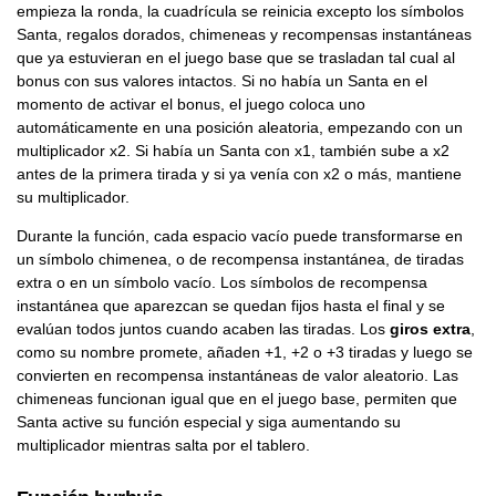
empieza la ronda, la cuadrícula se reinicia excepto los símbolos
Santa, regalos dorados, chimeneas y recompensas instantáneas
que ya estuvieran en el juego base que se trasladan tal cual al
bonus con sus valores intactos. Si no había un Santa en el
momento de activar el bonus, el juego coloca uno
automáticamente en una posición aleatoria, empezando con un
multiplicador x2. Si había un Santa con x1, también sube a x2
antes de la primera tirada y si ya venía con x2 o más, mantiene
su multiplicador.
Durante la función, cada espacio vacío puede transformarse en
un símbolo chimenea, o de recompensa instantánea, de tiradas
extra o en un símbolo vacío. Los símbolos de recompensa
instantánea que aparezcan se quedan fijos hasta el final y se
evalúan todos juntos cuando acaben las tiradas. Los
giros extra
,
como su nombre promete, añaden +1, +2 o +3 tiradas y luego se
convierten en recompensa instantáneas de valor aleatorio. Las
chimeneas funcionan igual que en el juego base, permiten que
Santa active su función especial y siga aumentando su
multiplicador mientras salta por el tablero.