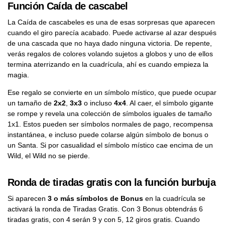
Función Caída de cascabel
La Caída de cascabeles es una de esas sorpresas que aparecen
cuando el giro parecía acabado. Puede activarse al azar después
de una cascada que no haya dado ninguna victoria. De repente,
verás regalos de colores volando sujetos a globos y uno de ellos
termina aterrizando en la cuadrícula, ahí es cuando empieza la
magia.
Ese regalo se convierte en un símbolo místico, que puede ocupar
un tamaño de
2x2
,
3x3
o incluso
4x4
. Al caer, el símbolo gigante
se rompe y revela una colección de símbolos iguales de tamaño
1x1. Estos pueden ser símbolos normales de pago, recompensa
instantánea, e incluso puede colarse algún símbolo de bonus o
un Santa. Si por casualidad el símbolo místico cae encima de un
Wild, el Wild no se pierde.
Ronda de tiradas gratis con la función burbuja
Si aparecen
3 o más símbolos de Bonus
en la cuadrícula se
activará la ronda de Tiradas Gratis. Con 3 Bonus obtendrás 6
tiradas gratis, con 4 serán 9 y con 5, 12 giros gratis. Cuando