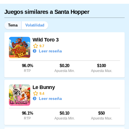
Juegos similares a Santa Hopper
Tema
Volatilidad
Wild Toro 3
9.7
Leer reseña
96.0%
$0.20
$100
RTP
Apuesta Min.
Apuesta Max.
Le Bunny
9.4
Leer reseña
96.1%
$0.10
$50
RTP
Apuesta Min.
Apuesta Max.