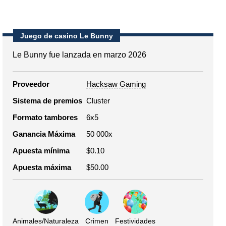
Juego de casino Le Bunny
Le Bunny fue lanzada en marzo 2026
Proveedor
Hacksaw Gaming
Sistema de premios
Cluster
Formato tambores
6x5
Ganancia Máxima
50 000x
Apuesta mínima
$0.10
Apuesta máxima
$50.00
Animales/Naturaleza
Crimen
Festividades