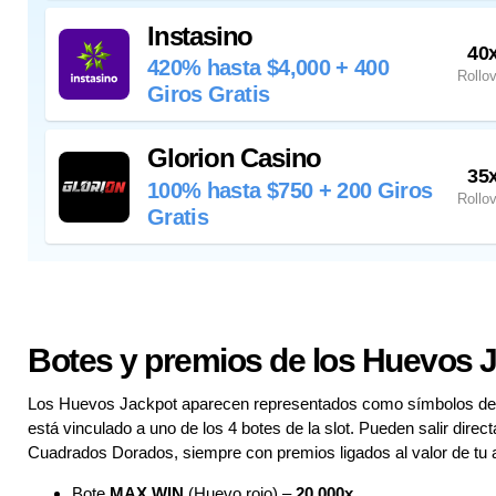
Instasino
40
420% hasta $4,000 + 400
Rollo
Giros Gratis
Glorion Casino
35
100% hasta $750 + 200 Giros
Rollo
Gratis
Botes y premios de los Huevos 
Los Huevos Jackpot aparecen representados como símbolos de h
está vinculado a uno de los 4 botes de la slot. Pueden salir direc
Cuadrados Dorados, siempre con premios ligados al valor de tu 
Bote
MAX WIN
(Huevo rojo) –
20.000x