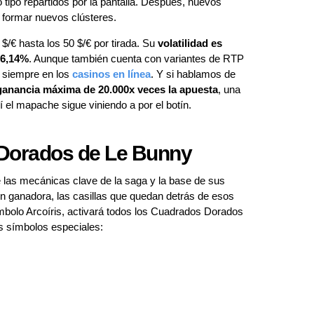
tipo repartidos por la pantalla. Después, nuevos
a formar nuevos clústeres.
$/€ hasta los 50 $/€ por tirada. Su
volatilidad es
96,14%
. Aunque también cuenta con variantes de RTP
 siempre en los
casinos en línea
. Y si hablamos de
ganancia máxima de 20.000x veces la apuesta
, una
í el mapache sigue viniendo a por el botín.
Dorados de Le Bunny
las mecánicas clave de la saga y la base de sus
 ganadora, las casillas que quedan detrás de esos
bolo Arcoíris, activará todos los Cuadrados Dorados
os símbolos especiales: