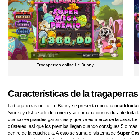
Tragaperras online Le Bunny
Características de la tragaperra
La tragaperras online Le Bunny se presenta con una
cuadrícula 
Smokey disfrazado de conejo y acompañándonos durante toda la
cuando ve grandes ganancias y que ya es marca de la casa. Le 
clústeres, así que los premios llegan cuando consigues 5 o más 
dentro de la cuadrícula. A esto se suma el sistema de
Super Ca