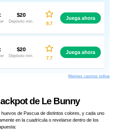
x
$20
Juega ahora
ver
Depósito min.
8.7
x
$20
Juega ahora
ver
Depósito min.
7.7
Mejores casinos online
Jackpot de Le Bunny
uevos de Pascua de distintos colores, y cada uno
tamente en la cuadrícula o revelarse dentro de los
apuesta: