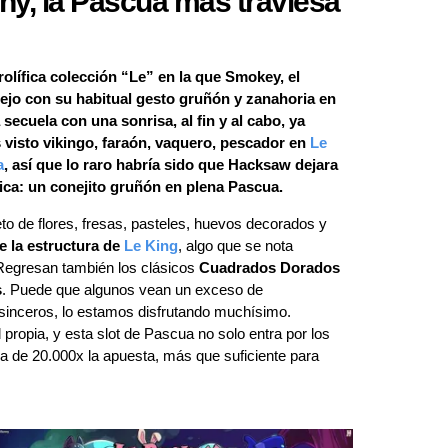
ny, la Pascua más traviesa
lífica colección “Le” en la que Smokey, el
jo con su habitual gesto gruñón y zanahoria en
ecuela con una sonrisa, al fin y al cabo, ya
visto vikingo, faraón, vaquero, pescador en
Le
a
, así que lo raro habría sido que Hacksaw dejara
ica: un conejito gruñón en plena Pascua.
to de flores, fresas, pasteles, huevos decorados y
 la estructura de
Le King
, algo que se nota
Regresan también los clásicos
Cuadrados Dorados
s
. Puede que algunos vean un exceso de
 sinceros, lo estamos disfrutando muchísimo.
ropia, y esta slot de Pascua no solo entra por los
a de 20.000x la apuesta, más que suficiente para