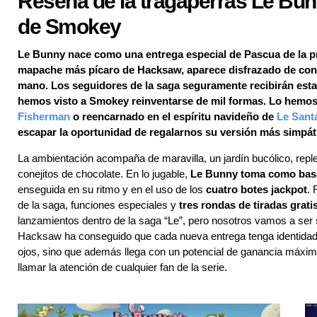
Reseña de la tragaperras Le Bun
de Smokey
Le Bunny nace como una entrega especial de Pascua de la pro
mapache más pícaro de Hacksaw, aparece disfrazado de cone
mano. Los seguidores de la saga seguramente recibirán esta s
hemos visto a Smokey reinventarse de mil formas. Lo hemos 
Fisherman
o reencarnado en el espíritu navideño de
Le Sant
escapar la oportunidad de regalarnos su versión más simpát
La ambientación acompaña de maravilla, un jardín bucólico, reple
conejitos de chocolate. En lo jugable,
Le Bunny toma como base
enseguida en su ritmo y en el uso de los
cuatro botes jackpot
. 
de la saga, funciones especiales y
tres rondas de tiradas grati
lanzamientos dentro de la saga “Le”, pero nosotros vamos a ser
Hacksaw ha conseguido que cada nueva entrega tenga identidad p
ojos, sino que además llega con un potencial de ganancia máxim
llamar la atención de cualquier fan de la serie.