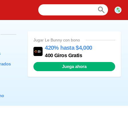
Jugar Le Bunny con bono
420% hasta $4,000
s
400 Giros Gratis
rados
Juega ahora
no