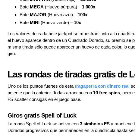
Bote
MEGA
(Huevo púrpura) –
1.000x
Bote
MAJOR
(Huevo azul) –
100x
Bote
MINI
(Huevo verde) –
10x
Los valores de cada bote jackpot se muestran junto a la cuadrícula
el huevo aparece dentro de un Cuadrado Dorado, su premio se 
misma tirada sólo puede aparecer un huevo de cada color, lo que 
giro.
Las rondas de tiradas gratis de 
Uno de los puntos fuertes de esta
tragaperra con dinero real
so
potente que la anterior. Todas arrancan con
10 free spins
, pero 
FS scatter consigas en el juego base.
Giros gratis Spell of Luck
La ronda Spell of Luck se activa con
3 símbolos FS
y mantiene 
Dorados progresivos que permanecen en la cuadrícula hasta ser 