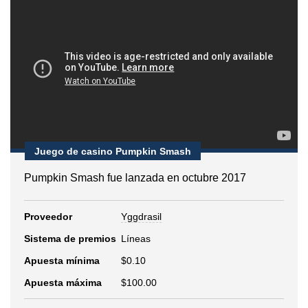
Juego de casino Pumpkin Smash
Pumpkin Smash fue lanzada en octubre 2017
Proveedor
Yggdrasil
Sistema de premios
Líneas
Apuesta mínima
$0.10
Apuesta máxima
$100.00