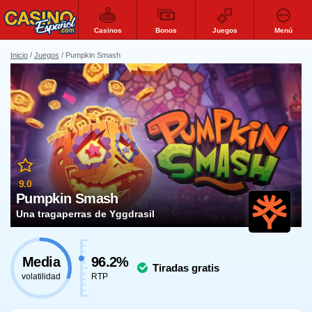
Casinos
Bonos
Juegos
Menú
Inicio
Juegos
Pumpkin Smash
9.0
Pumpkin Smash
Una tragaperras de Yggdrasil
Media
96.2%
Tiradas gratis
volatilidad
RTP