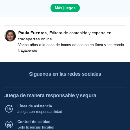
Más juegos
Paula Fuentes
Editora de contenido y experta en
tragaperras online
Varios años a la caza de bonos de casino en línea y testeando
tragaperras
Síguenos en las redes sociales
Juega de manera responsable y segura
Línea de asistencia
Juega con responsabilidad
Control de calidad
Solo licencias locales