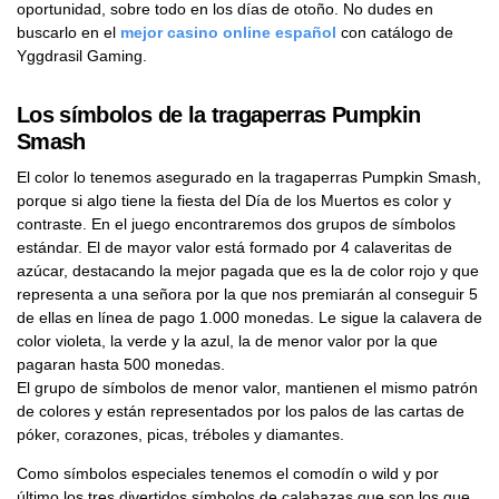
oportunidad, sobre todo en los días de otoño. No dudes en
buscarlo en el
mejor casino online español
con catálogo de
Yggdrasil Gaming.
Los símbolos de la tragaperras Pumpkin
Smash
El color lo tenemos asegurado en la tragaperras Pumpkin Smash,
porque si algo tiene la fiesta del Día de los Muertos es color y
contraste. En el juego encontraremos dos grupos de símbolos
estándar. El de mayor valor está formado por 4 calaveritas de
azúcar, destacando la mejor pagada que es la de color rojo y que
representa a una señora por la que nos premiarán al conseguir 5
de ellas en línea de pago 1.000 monedas. Le sigue la calavera de
color violeta, la verde y la azul, la de menor valor por la que
pagaran hasta 500 monedas.
El grupo de símbolos de menor valor, mantienen el mismo patrón
de colores y están representados por los palos de las cartas de
póker, corazones, picas, tréboles y diamantes.
Como símbolos especiales tenemos el comodín o wild y por
último los tres divertidos símbolos de calabazas que son los que