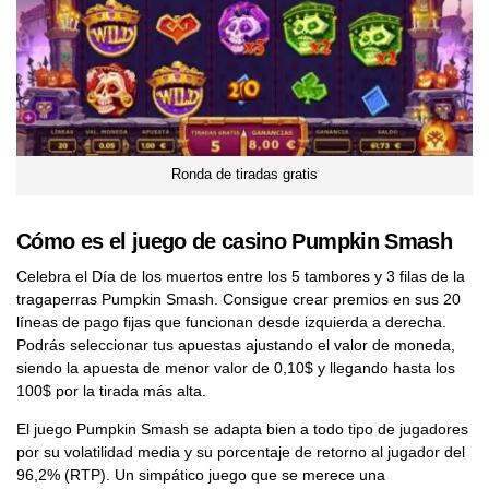
Ronda de tiradas gratis
Cómo es el juego de casino Pumpkin Smash
Celebra el Día de los muertos entre los 5 tambores y 3 filas de la
tragaperras Pumpkin Smash. Consigue crear premios en sus 20
líneas de pago fijas que funcionan desde izquierda a derecha.
Podrás seleccionar tus apuestas ajustando el valor de moneda,
siendo la apuesta de menor valor de 0,10$ y llegando hasta los
100$ por la tirada más alta.
El juego Pumpkin Smash se adapta bien a todo tipo de jugadores
por su volatilidad media y su porcentaje de retorno al jugador del
96,2% (RTP). Un simpático juego que se merece una