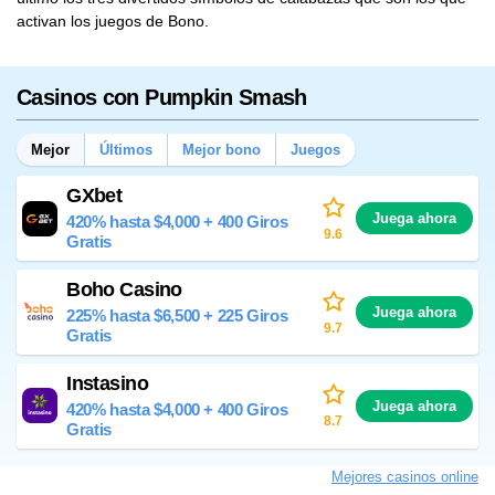
activan los juegos de Bono.
Casinos con Pumpkin Smash
Mejor
Últimos
Mejor bono
Juegos
GXbet
Juega ahora
420% hasta $4,000 + 400 Giros
9.6
Gratis
Boho Casino
Juega ahora
225% hasta $6,500 + 225 Giros
9.7
Gratis
Instasino
Juega ahora
420% hasta $4,000 + 400 Giros
8.7
Gratis
Mejores casinos online