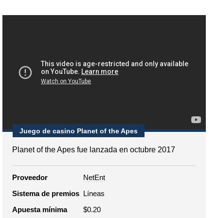
Juego de casino Planet of the Apes
Planet of the Apes fue lanzada en octubre 2017
Proveedor
NetEnt
Sistema de premios
Líneas
Apuesta mínima
$0.20