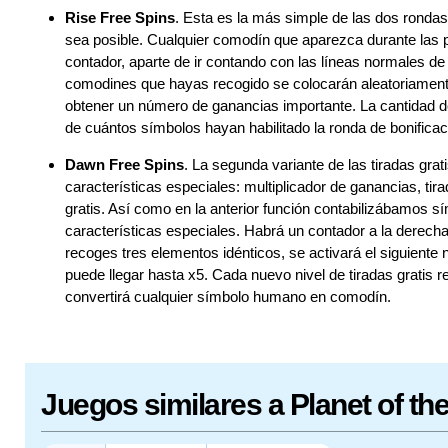
Rise Free Spins
. Esta es la más simple de las dos rondas
sea posible. Cualquier comodín que aparezca durante las p
contador, aparte de ir contando con las líneas normales de 
comodines que hayas recogido se colocarán aleatoriamente 
obtener un número de ganancias importante. La cantidad d
de cuántos símbolos hayan habilitado la ronda de bonificac
Dawn Free Spins
. La segunda variante de las tiradas gra
características especiales: multiplicador de ganancias, tir
gratis. Así como en la anterior función contabilizábamos sí
características especiales. Habrá un contador a la derecha
recoges tres elementos idénticos, se activará el siguiente n
puede llegar hasta x5. Cada nuevo nivel de tiradas gratis reg
convertirá cualquier símbolo humano en comodín.
Juegos similares a Planet of th