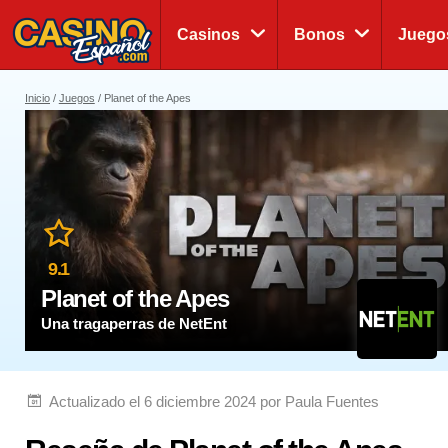
Casinos
Bonos
Juego
Inicio
Juegos
Planet of the Apes
9.1
Planet of the Apes
Una tragaperras de NetEnt
Actualizado el 6 diciembre 2024 por Paula Fuentes