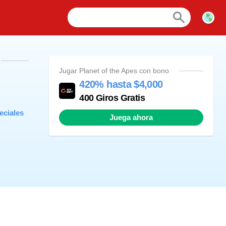
Jugar Planet of the Apes con bono
420% hasta $4,000
400 Giros Gratis
eciales
Juega ahora