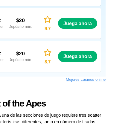
x
$20
Juega ahora
ver
Depósito min.
9.7
x
$20
Juega ahora
ver
Depósito min.
8.7
Mejores casinos online
 of the Apes
 una de las secciones de juego requiere tres scatter
cterísticas diferentes, tanto en número de tiradas