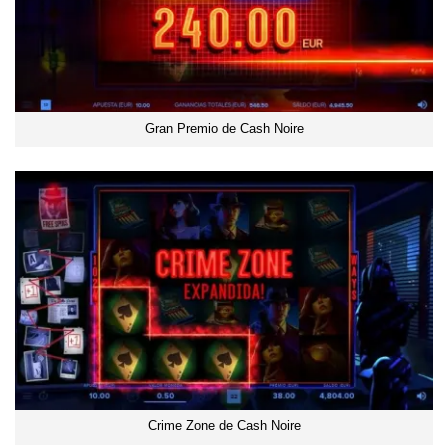
Gran Premio de Cash Noire
Crime Zone de Cash Noire