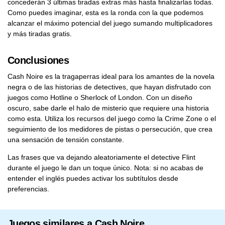
concederán 3 últimas tiradas extras más hasta finalizarlas todas.
Como puedes imaginar, esta es la ronda con la que podemos
alcanzar el máximo potencial del juego sumando multiplicadores
y más tiradas gratis.
Conclusiones
Cash Noire es la tragaperras ideal para los amantes de la novela
negra o de las historias de detectives, que hayan disfrutado con
juegos como Hotline o Sherlock of London. Con un diseño
oscuro, sabe darle el halo de misterio que requiere una historia
como esta. Utiliza los recursos del juego como la Crime Zone o el
seguimiento de los medidores de pistas o persecución, que crea
una sensación de tensión constante.
Las frases que va dejando aleatoriamente el detective Flint
durante el juego le dan un toque único. Nota: si no acabas de
entender el inglés puedes activar los subtítulos desde
preferencias.
Juegos similares a Cash Noire