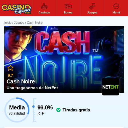
Casinos
Bonos
Juegos
Menú
Inicio
Juegos
Cash Noire
9.7
Cash Noire
Una tragaperras de NetEnt
Media
96.0%
Tiradas gratis
volatilidad
RTP