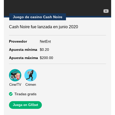
Juego de casino Cash Noire
Cash Noire fue lanzada en junio 2020
Proveedor
NetEnt
Apuesta mínima
$0.20
Apuesta máxima
$200.00
Cine/TV
Crimen
Tiradas gratis
Juega en GXbet