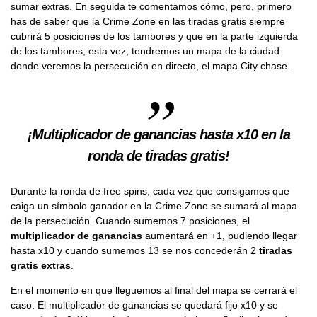
sumar extras. En seguida te comentamos cómo, pero, primero
has de saber que la Crime Zone en las tiradas gratis siempre
cubrirá 5 posiciones de los tambores y que en la parte izquierda
de los tambores, esta vez, tendremos un mapa de la ciudad
donde veremos la persecución en directo, el mapa City chase.
¡Multiplicador de ganancias hasta x10 en la
ronda de tiradas gratis!
Durante la ronda de free spins, cada vez que consigamos que
caiga un símbolo ganador en la Crime Zone se sumará al mapa
de la persecución. Cuando sumemos 7 posiciones, el
multiplicador de ganancias
aumentará en +1, pudiendo llegar
hasta x10 y cuando sumemos 13 se nos concederán 2
tiradas
gratis extras
.
En el momento en que lleguemos al final del mapa se cerrará el
caso. El multiplicador de ganancias se quedará fijo x10 y se