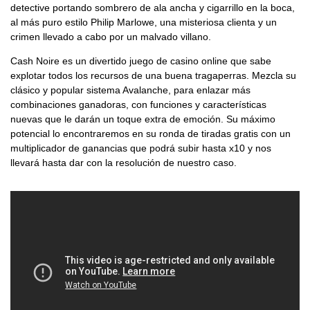
detective portando sombrero de ala ancha y cigarrillo en la boca,
al más puro estilo Philip Marlowe, una misteriosa clienta y un
crimen llevado a cabo por un malvado villano.
Cash Noire es un divertido juego de casino online que sabe
explotar todos los recursos de una buena tragaperras. Mezcla su
clásico y popular sistema Avalanche, para enlazar más
combinaciones ganadoras, con funciones y características
nuevas que le darán un toque extra de emoción. Su máximo
potencial lo encontraremos en su ronda de tiradas gratis con un
multiplicador de ganancias que podrá subir hasta x10 y nos
llevará hasta dar con la resolución de nuestro caso.