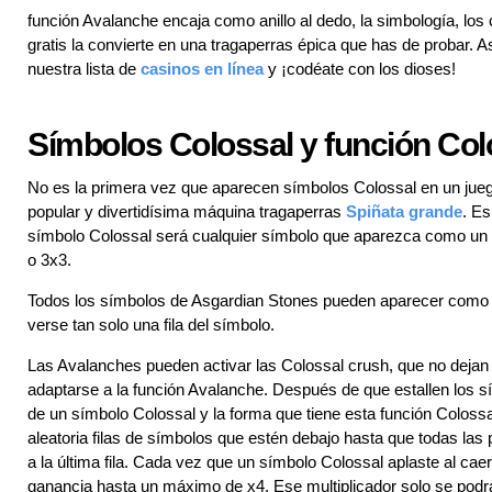
función Avalanche encaja como anillo al dedo, la simbología, los 
gratis la convierte en una tragaperras épica que has de probar.
nuestra lista de
casinos en línea
y ¡codéate con los dioses!
Símbolos Colossal y función Col
No es la primera vez que aparecen símbolos Colossal en un jueg
popular y divertidísima máquina tragaperras
Spiñata grande
. Es
símbolo Colossal será cualquier símbolo que aparezca como un
o 3x3.
Todos los símbolos de Asgardian Stones pueden aparecer como 
verse tan solo una fila del símbolo.
Las Avalanches pueden activar las Colossal crush, que no dejan 
adaptarse a la función Avalanche. Después de que estallen los 
de un símbolo Colossal y la forma que tiene esta función Colossal
aleatoria filas de símbolos que estén debajo hasta que todas la
a la última fila. Cada vez que un símbolo Colossal aplaste al cae
ganancia hasta un máximo de x4. Ese multiplicador solo se podrá