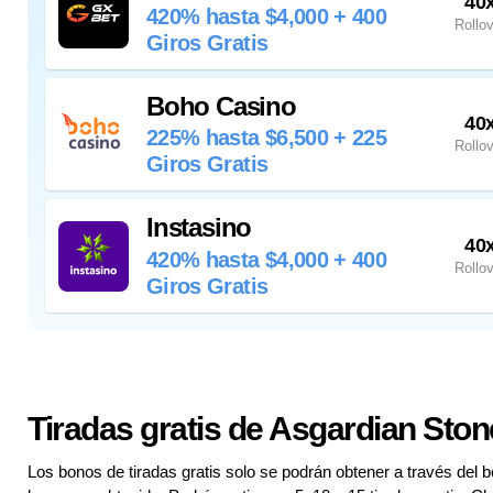
40
420% hasta $4,000 + 400
Rollo
Giros Gratis
Boho Casino
40
225% hasta $6,500 + 225
Rollo
Giros Gratis
Instasino
40
420% hasta $4,000 + 400
Rollo
Giros Gratis
Tiradas gratis de Asgardian Sto
Los bonos de tiradas gratis solo se podrán obtener a través del 