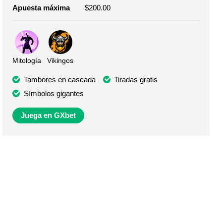
Apuesta máxima
$200.00
Mitología
Vikingos
Tambores en cascada
Tiradas gratis
Símbolos gigantes
Juega en GXbet