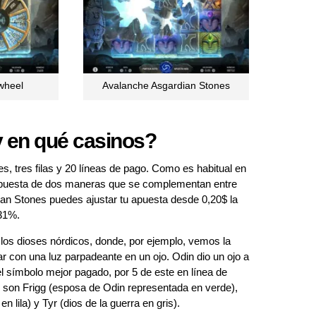
wheel
Avalanche Asgardian Stones
 en qué casinos?
 tres filas y 20 líneas de pago. Como es habitual en
 apuesta de dos maneras que se complementan entre
dian Stones puedes ajustar tu apuesta desde 0,20$ la
,31%.
os dioses nórdicos, donde, por ejemplo, vemos la
ar con una luz parpadeante en un ojo. Odin dio un ojo a
el símbolo mejor pagado, por 5 de este en línea de
son Frigg (esposa de Odin representada en verde),
en lila) y Tyr (dios de la guerra en gris).