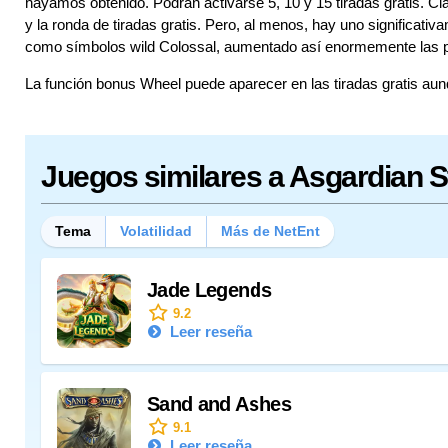
hayamos obtenido. Podrán activarse 5, 10 y 15 tiradas gratis. Cl
y la ronda de tiradas gratis. Pero, al menos, hay uno significat
como símbolos wild Colossal, aumentado así enormemente las po
La función bonus Wheel puede aparecer en las tiradas gratis au
Juegos similares a Asgardian 
Tema
Volatilidad
Más de NetEnt
Jade Legends
9.2
Leer reseña
Sand and Ashes
9.1
Leer reseña