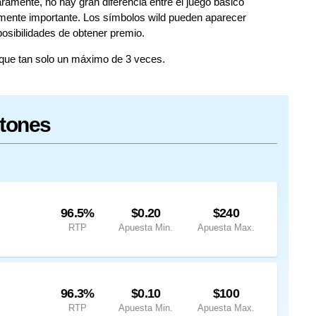
aramente, no hay gran diferencia entre el juego básico
ivamente importante. Los símbolos wild pueden aparecer
sibilidades de obtener premio.
nque tan solo un máximo de 3 veces.
Stones
96.5%
$0.20
$240
RTP
Apuesta Min.
Apuesta Max.
96.3%
$0.10
$100
RTP
Apuesta Min.
Apuesta Max.