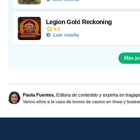
Legion Gold Reckoning
8.9
Leer reseña
Más j
Paula Fuentes
Editora de contenido y experta en tragape
Varios años a la caza de bonos de casino en línea y teste