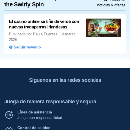
the Swirly Spin
noticias y ofertas
El casino online se tiñe de verde con
nuevas tragaperras irlandesas
Publicado por Paula Fuentes, 14 marzo
2026
Seguir leyendo
Síguenos en las redes sociales
Juega de manera responsable y segura
Línea de asistencia
Juega con responsabilidad
Control de calidad