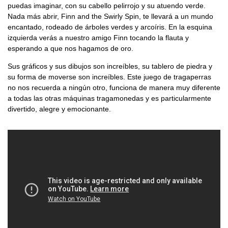
puedas imaginar, con su cabello pelirrojo y su atuendo verde.
Nada más abrir, Finn and the Swirly Spin, te llevará a un mundo
encantado, rodeado de árboles verdes y arcoíris. En la esquina
izquierda verás a nuestro amigo Finn tocando la flauta y
esperando a que nos hagamos de oro.
Sus gráficos y sus dibujos son increíbles, su tablero de piedra y
su forma de moverse son increíbles. Este juego de tragaperras
no nos recuerda a ningún otro, funciona de manera muy diferente
a todas las otras máquinas tragamonedas y es particularmente
divertido, alegre y emocionante.