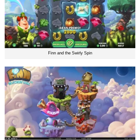
Finn and the Swirly Spin