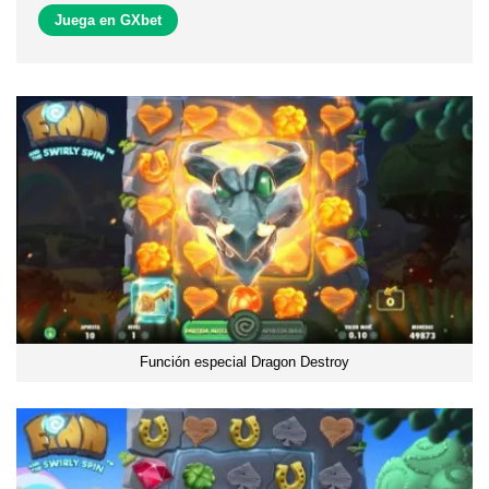
Juega en GXbet
Función especial Dragon Destroy