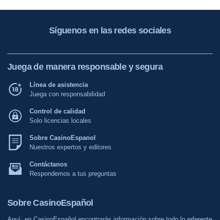
Síguenos en las redes sociales
Juega de manera responsable y segura
Línea de asistencia
Juega con responsabilidad
Control de calidad
Solo licencias locales
Sobre CasinoEspanol
Nuestros expertos y editores
Contáctanos
Respondemos a tus preguntas
Sobre CasinoEspañol
Aquí, en CasinoEspañol encontrarás información sobre todo lo referente