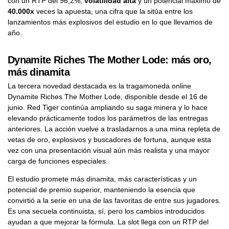
con un RTP del 96,2%,
volatilidad alta
y un potencial máximo de
40.000x
veces la apuesta, una cifra que la sitúa entre los
lanzamientos más explosivos del estudio en lo que llevamos de
año.
Dynamite Riches The Mother Lode: más oro,
más dinamita
La tercera novedad destacada es la tragamoneda online
Dynamite Riches The Mother Lode, disponible desde el 16 de
junio. Red Tiger continúa ampliando su saga minera y lo hace
elevando prácticamente todos los parámetros de las entregas
anteriores. La acción vuelve a trasladarnos a una mina repleta de
vetas de oro, explosivos y buscadores de fortuna, aunque esta
vez con una presentación visual aún más realista y una mayor
carga de funciones especiales.
El estudio promete más dinamita, más características y un
potencial de premio superior, manteniendo la esencia que
convirtió a la serie en una de las favoritas de entre sus jugadores.
Es una secuela continuista, sí, pero los cambios introducidos
ayudan a que mejorar la fórmula. La slot llega con un RTP del