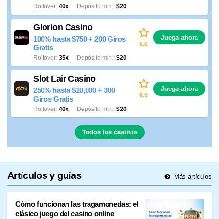
Rollover
40x
Depósito min.
$20
Glorion Casino
Juega ahora
100% hasta $750 + 200 Giros
9.6
Gratis
Rollover
35x
Depósito min.
$20
Slot Lair Casino
Juega ahora
250% hasta $10,000 + 300
9.5
Giros Gratis
Rollover
40x
Depósito min.
$20
Todos los casinos
Artículos y guías
Más artículos
Cómo funcionan las tragamonedas: el
clásico juego del casino online