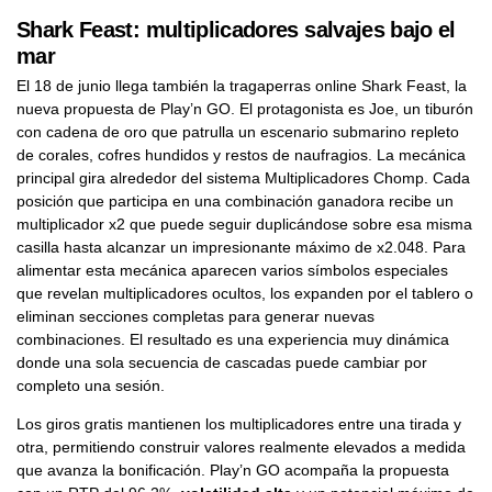
Shark Feast: multiplicadores salvajes bajo el
mar
El 18 de junio llega también la tragaperras online Shark Feast, la
nueva propuesta de Play’n GO. El protagonista es Joe, un tiburón
con cadena de oro que patrulla un escenario submarino repleto
de corales, cofres hundidos y restos de naufragios. La mecánica
principal gira alrededor del sistema Multiplicadores Chomp. Cada
posición que participa en una combinación ganadora recibe un
multiplicador x2 que puede seguir duplicándose sobre esa misma
casilla hasta alcanzar un impresionante máximo de x2.048. Para
alimentar esta mecánica aparecen varios símbolos especiales
que revelan multiplicadores ocultos, los expanden por el tablero o
eliminan secciones completas para generar nuevas
combinaciones. El resultado es una experiencia muy dinámica
donde una sola secuencia de cascadas puede cambiar por
completo una sesión.
Los giros gratis mantienen los multiplicadores entre una tirada y
otra, permitiendo construir valores realmente elevados a medida
que avanza la bonificación. Play’n GO acompaña la propuesta