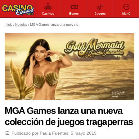
Casinos
Bonos
Juegos
Menú
Inicio
Noticias
MGA Games lanza una nueva colección de juegos tragaperras
MGA Games lanza una nueva
colección de juegos tragaperras
Publicado por
Paula Fuentes
, 5 mayo 2019