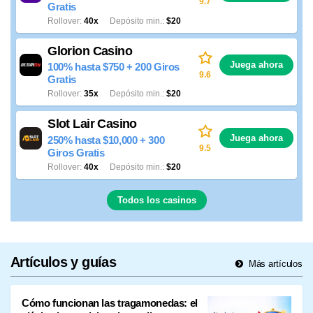
9.7
Gratis
Rollover
40x
Depósito min.
$20
Glorion Casino
Juega ahora
100% hasta $750 + 200 Giros
9.6
Gratis
Rollover
35x
Depósito min.
$20
Slot Lair Casino
Juega ahora
250% hasta $10,000 + 300
9.5
Giros Gratis
Rollover
40x
Depósito min.
$20
Todos los casinos
Artículos y guías
Más artículos
Cómo funcionan las tragamonedas: el