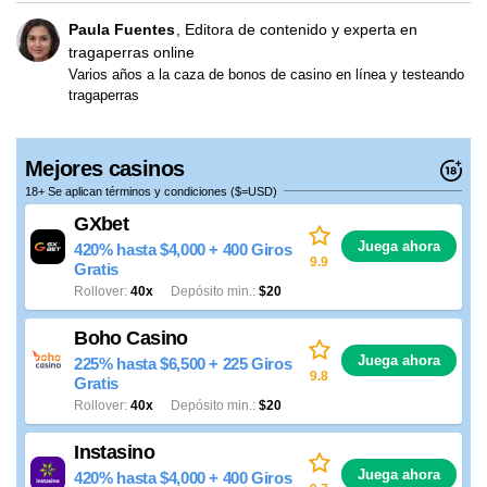
Paula Fuentes
Editora de contenido y experta en
tragaperras online
Varios años a la caza de bonos de casino en línea y testeando
tragaperras
Mejores casinos
18+ Se aplican términos y condiciones ($=USD)
GXbet
Juega ahora
420% hasta $4,000 + 400 Giros
9.9
Gratis
Rollover
40x
Depósito min.
$20
Boho Casino
Juega ahora
225% hasta $6,500 + 225 Giros
9.8
Gratis
Rollover
40x
Depósito min.
$20
Instasino
Juega ahora
420% hasta $4,000 + 400 Giros