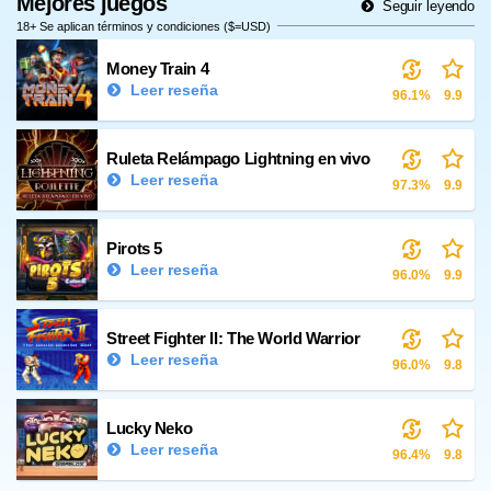
Mejores juegos
Seguir leyendo
18+ Se aplican términos y condiciones ($=USD)
Money Train 4
Leer reseña
96.1%
9.9
Ruleta Relámpago Lightning en vivo
Leer reseña
97.3%
9.9
Pirots 5
Leer reseña
96.0%
9.9
Street Fighter II: The World Warrior
Leer reseña
96.0%
9.8
Lucky Neko
Leer reseña
96.4%
9.8