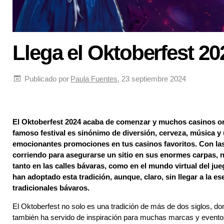
Llega el Oktoberfest 2
Publicado por
Paula Fuentes
, 23 septiembre 2024
El Oktoberfest 2024 acaba de comenzar y muchos casinos onl
famoso festival es sinónimo de diversión, cerveza, música y 
emocionantes promociones en tus casinos favoritos. Con las
corriendo para asegurarse un sitio en sus enormes carpas, no
tanto en las calles bávaras, como en el mundo virtual del j
han adoptado esta tradición, aunque, claro, sin llegar a la ese
tradicionales bávaros.
El Oktoberfest no solo es una tradición de más de dos siglos, do
también ha servido de inspiración para muchas marcas y evento