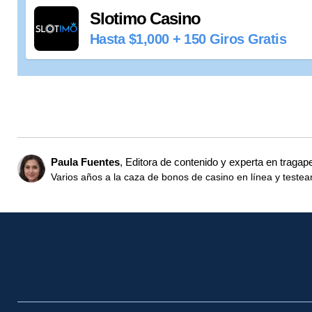
Slotimo Casino
Hasta $1,000 + 150 Giros Gratis
Paula Fuentes
Editora de contenido y experta en tragape
Varios años a la caza de bonos de casino en línea y teste