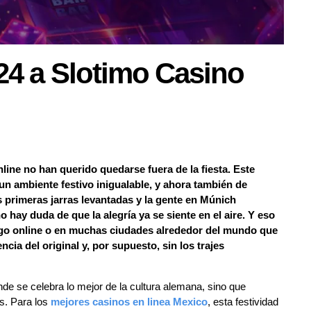
024 a Slotimo Casino
ine no han querido quedarse fuera de la fiesta. Este
un ambiente festivo inigualable, y ahora también de
 primeras jarras levantadas y la gente en Múnich
 hay duda de que la alegría ya se siente en el aire. Y eso
uego online o en muchas ciudades alrededor del mundo que
ncia del original y, por supuesto, sin los trajes
nde se celebra lo mejor de la cultura alemana, sino que
s. Para los
mejores casinos en linea Mexico
, esta festividad