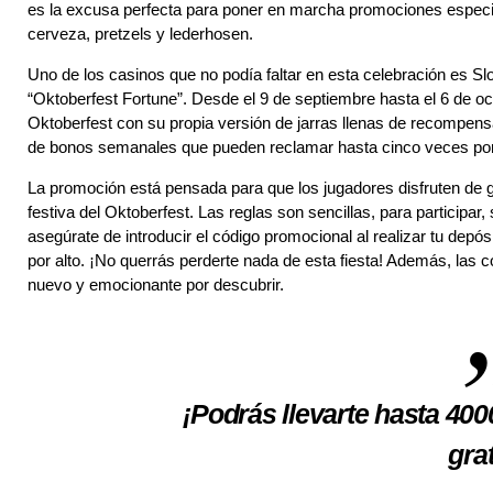
es la excusa perfecta para poner en marcha promociones especi
cerveza, pretzels y lederhosen.
Uno de los casinos que no podía faltar en esta celebración es Slo
“Oktoberfest Fortune”. Desde el 9 de septiembre hasta el 6 de oct
Oktoberfest con su propia versión de jarras llenas de recompens
de bonos semanales que pueden reclamar hasta cinco veces por
La promoción está pensada para que los jugadores disfruten d
festiva del Oktoberfest. Las reglas son sencillas, para participar
asegúrate de introducir el código promocional al realizar tu depósi
por alto. ¡No querrás perderte nada de esta fiesta! Además, las
nuevo y emocionante por descubrir.
¡Podrás llevarte hasta 400
grat