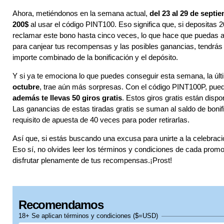
Ahora, metiéndonos en la semana actual,
del 23 al 29 de septi
200$
al usar el código PINT100. Eso significa que, si depositas 
reclamar este bono hasta cinco veces, lo que hace que puedas a
para canjear tus recompensas y las posibles ganancias, tendrás 
importe combinado de la bonificación y el depósito.
Y si ya te emociona lo que puedes conseguir esta semana, la úl
octubre
, trae aún más sorpresas. Con el código PINT100P, pued
además te llevas 50 giros gratis
. Estos giros gratis están dis
Las ganancias de estas tiradas gratis se suman al saldo de bonif
requisito de apuesta de 40 veces para poder retirarlas.
Así que, si estás buscando una excusa para unirte a la celebraci
Eso sí, no olvides leer los términos y condiciones de cada promo
disfrutar plenamente de tus recompensas.¡Prost!
Recomendamos
18+ Se aplican términos y condiciones ($=USD)