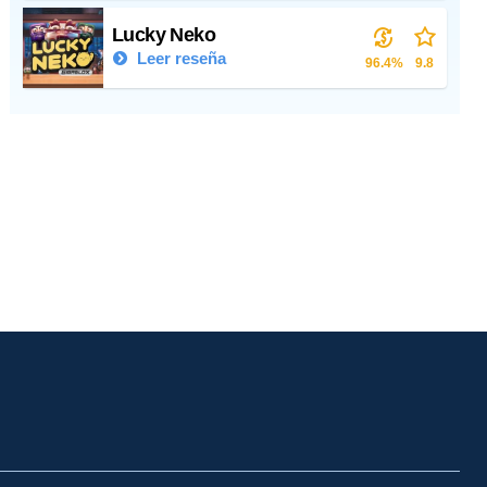
Lucky Neko
Leer reseña
96.4%
9.8