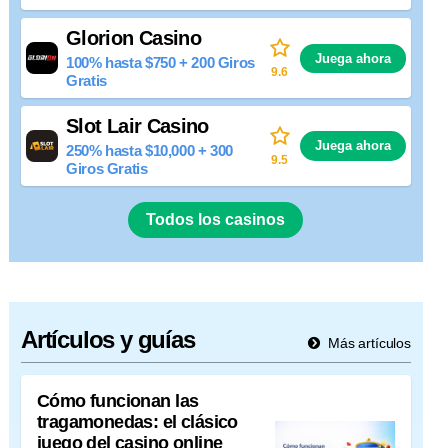
Glorion Casino
Juega ahora
100% hasta $750 + 200 Giros
9.6
Gratis
Slot Lair Casino
Juega ahora
250% hasta $10,000 + 300
9.5
Giros Gratis
Todos los casinos
Artículos y guías
Más artículos
Cómo funcionan las
tragamonedas: el clásico
juego del casino online